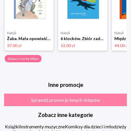
Natuli
Natuli
Natuli
Żaba. Mała opowieść o żałobie Albus
6 klocków. Zbiór zadań dla edukacji przedszkolnej i wczesnoszkolnej Albus
37.00 zł
52.00 zł
44.00 zł
Zobacz markę Albus
Inne promocje
Sprawdź promocje innych sklepów
Zobacz inne kategorie
Książki
Instrumenty muzyczne
Komiksy dla dzieci i młodzieży