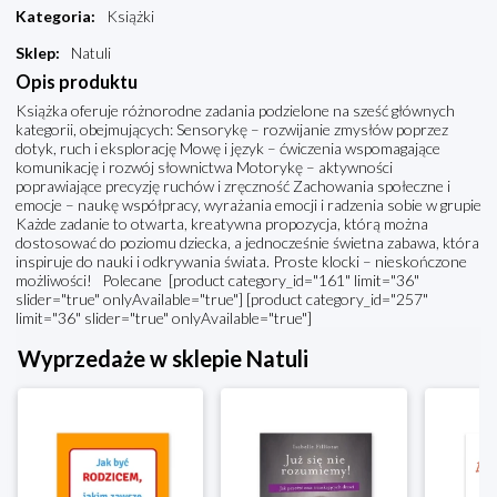
Kategoria
:
Książki
Sklep
:
Natuli
Opis produktu
Książka oferuje różnorodne zadania podzielone na sześć głównych
kategorii, obejmujących: Sensorykę – rozwijanie zmysłów poprzez
dotyk, ruch i eksplorację Mowę i język – ćwiczenia wspomagające
komunikację i rozwój słownictwa Motorykę – aktywności
poprawiające precyzję ruchów i zręczność Zachowania społeczne i
emocje – naukę współpracy, wyrażania emocji i radzenia sobie w grupie
Każde zadanie to otwarta, kreatywna propozycja, którą można
dostosować do poziomu dziecka, a jednocześnie świetna zabawa, która
inspiruje do nauki i odkrywania świata. Proste klocki – nieskończone
możliwości! Polecane [product category_id="161" limit="36"
slider="true" onlyAvailable="true"] [product category_id="257"
limit="36" slider="true" onlyAvailable="true"]
Wyprzedaże w sklepie Natuli