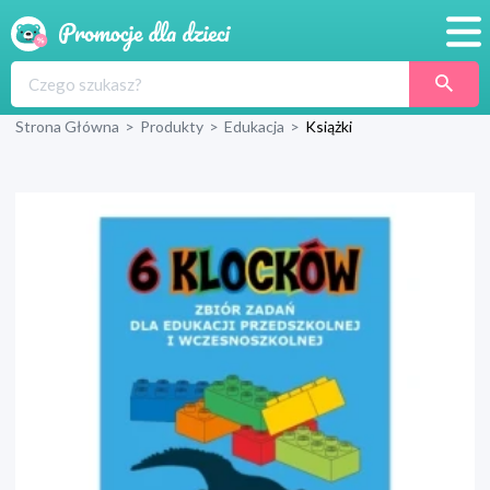
Promocje
Strona Główna
>
Produkty
>
Edukacja
>
Książki
Produkty
Sklepy
Blog
Wyprawka