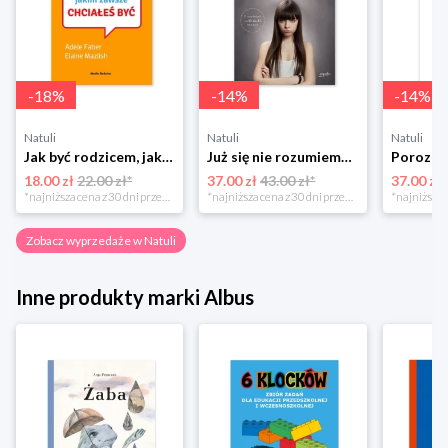
-
18
%
-
14
%
-
14
%
Natuli
Natuli
Natuli
Jak być rodzicem, jakim zawsze chciałeś być Media rodzina
Już się nie rozumiemy! Jak przeżyć czas trzaskających drzwi Esprit
18.00 zł
22.00 zł*
37.00 zł
43.00 zł*
37.00 zł
*najniższa cena z 30 dni przed obniżką
*najniższa cena z 30 dni przed obniżką
Zobacz wyprzedaże w Natuli
Inne produkty marki Albus