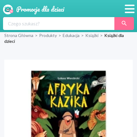
Promocje
Strona Główna
>
Produkty
>
Edukacja
>
Książki
>
Książki dla
Produkty
dzieci
Sklepy
Blog
Wyprawka