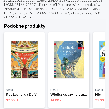
23820, 23026, 23027, 23692, 23455, 23591, 23364, 22028, 23759,
16033, 15166, 20327" slider="true"] Polecane książki dla rodziców
[product id="18107, 23878, 23270, 22488, 23227, 23382, 21386,
18271, 23836, 21603, 23022, 22030, 23607, 21773, 20772, 15055,
21829" slider="true"]
Podobne produkty
Natuli
Natuli
Natuli
Kot Leonarda Da Vinci Totamto
Wieliczka, czyli przygoda w kopalni. Czytam sobie. Poziom 3 Harper colins / harper kids
37.00 zł
14.00 zł
37.00 zł