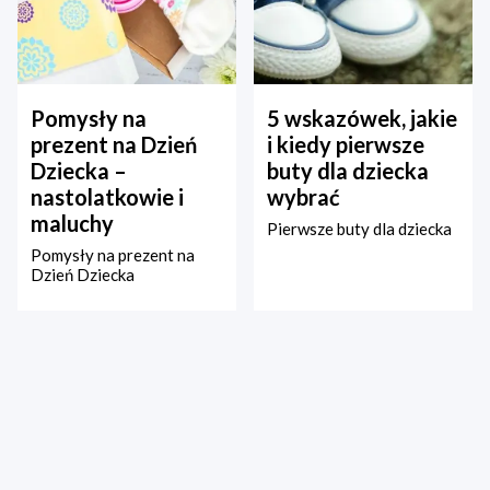
Pomysły na
5 wskazówek, jakie
prezent na Dzień
i kiedy pierwsze
Dziecka –
buty dla dziecka
nastolatkowie i
wybrać
maluchy
Pierwsze buty dla dziecka
Pomysły na prezent na
Dzień Dziecka