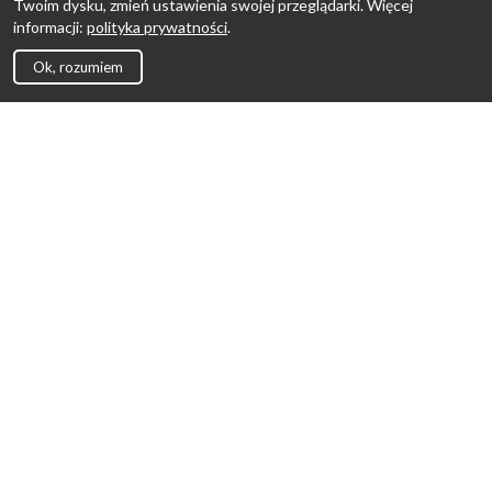
Twoim dysku, zmień ustawienia swojej przeglądarki. Więcej
informacji:
polityka prywatności
.
Ok, rozumiem
Strona Główna
Promocje
Sklepy