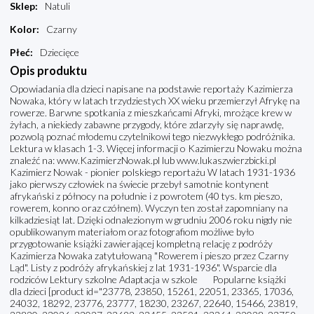
Sklep
:
Natuli
Kolor
:
Czarny
Płeć
:
Dziecięce
Opis produktu
Opowiadania dla dzieci napisane na podstawie reportaży Kazimierza
Nowaka, który w latach trzydziestych XX wieku przemierzył Afrykę na
rowerze. Barwne spotkania z mieszkańcami Afryki, mrożące krew w
żyłach, a niekiedy zabawne przygody, które zdarzyły się naprawdę,
pozwolą poznać młodemu czytelnikowi tego niezwykłego podróżnika.
Lektura w klasach 1-3. Więcej informacji o Kazimierzu Nowaku można
znaleźć na: www.KazimierzNowak.pl lub www.lukaszwierzbicki.pl
Kazimierz Nowak - pionier polskiego reportażu W latach 1931-1936
jako pierwszy człowiek na świecie przebył samotnie kontynent
afrykański z północy na południe i z powrotem (40 tys. km pieszo,
rowerem, konno oraz czółnem). Wyczyn ten został zapomniany na
kilkadziesiąt lat. Dzięki odnalezionym w grudniu 2006 roku nigdy nie
opublikowanym materiałom oraz fotografiom możliwe było
przygotowanie książki zawierającej kompletną relację z podróży
Kazimierza Nowaka zatytułowaną "Rowerem i pieszo przez Czarny
Ląd". Listy z podróży afrykańskiej z lat 1931-1936". Wsparcie dla
rodziców Lektury szkolne Adaptacja w szkole Popularne książki
dla dzieci [product id="23778, 23850, 15261, 22051, 23365, 17036,
24032, 18292, 23776, 23777, 18230, 23267, 22640, 15466, 23819,