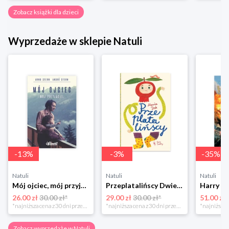
Zobacz książki dla dzieci
Wyprzedaże w sklepie Natuli
-
13
%
-
3
%
-
35
%
Natuli
Natuli
Natuli
Mój ojciec, mój przyjaciel Element
Przeplatalińscy Dwie siostry
26.00 zł
30.00 zł*
29.00 zł
30.00 zł*
51.00 zł
*najniższa cena z 30 dni przed obniżką
*najniższa cena z 30 dni przed obniżką
Zobacz wyprzedaże w Natuli