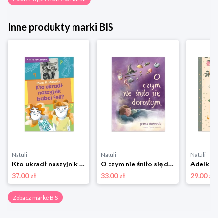
Inne produkty marki BIS
Natuli
Natuli
Natuli
Kto ukradł naszyjnik babci Feli? Bis
O czym nie śniło się dorosłym Bis
37.00 zł
33.00 zł
29.00 zł
Zobacz markę BIS