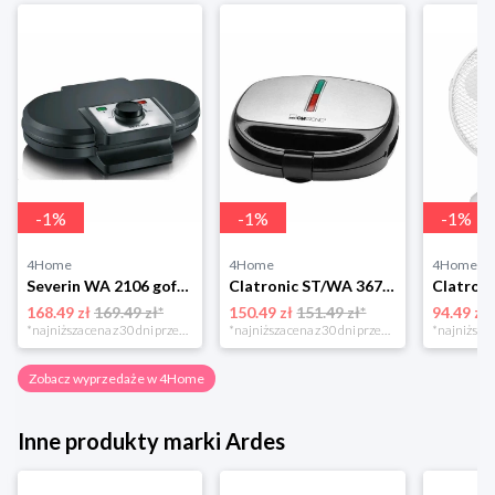
-
1
%
-
1
%
-
1
%
4Home
4Home
4Home
Severin WA 2106 gofrownica duo, czarny
Clatronic ST/WA 3670 Opiekacz do kanapek
168.49 zł
169.49 zł*
150.49 zł
151.49 zł*
94.49 zł
*najniższa cena z 30 dni przed obniżką
*najniższa cena z 30 dni przed obniżką
Zobacz wyprzedaże w 4Home
Inne produkty marki Ardes