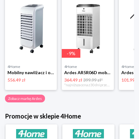
-
9
%
4Home
4Home
4Home
Mobilny nawilżacz i oczyszczacz powietrza ArdesAR5R11 COOL-B 5R11
Ardes AR5R06D mobilny nawilżacz i oczyszczaczpowietrza EOLO TOUCH
556.49 zł
364.49 zł
399.99 zł*
101.99 z
*najniższa cena z 30 dni przed obniżką
Zobacz markę Ardes
Promocje w sklepie 4Home