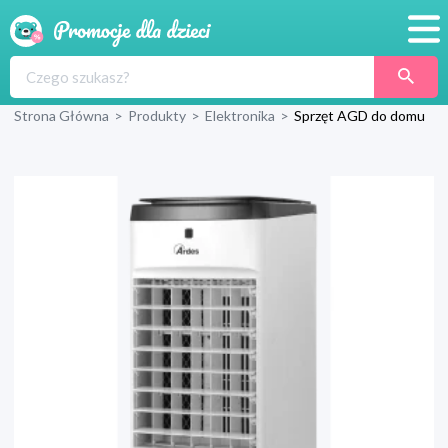
Promocje
Strona Główna
>
Produkty
>
Elektronika
>
Sprzęt AGD do domu
Produkty
Sklepy
Blog
Wyprawka