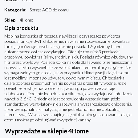
Kategoria
:
Sprzęt AGD do domu
Sklep
:
4Home
Opis produktu
Mobilna jednostka chłodząca, nawilżacz i oczyszczacz powietrza
posiada funkcje 3w1: chłodzenie, nawilżanie i oczyszczanie powietrza,
funkcja jonów ujemnych. Urządzenie posiada 12-godzinny timer i
automatyczne ostrza oscylacyjne. Oferuje również 3 prędkości
przepływu powietrza (silny, średni, niski). Posiada również wbudowany
filtr przeciwpyłowy. Posiada kółka na dole dla łatwego przemieszczania,
uchwyt z tyłu i wyświetlacz ze wskaźnikiem temperatury na górze. Nie
wymaga żadnych gniazdek, jak w przypadku klimatyzacji, dzięki czemu
jest mobilny i można go używać w dowolnym miejscu. Chłodziarka
działa poprzez przedmuchiwanie powietrza przez filtry wodne, gdzie
powietrze zostaje nasycone parą wodną, a powietrze zostaje
schłodzone. Dodanie lodu do zbiornika zwiększa wydajność chłodzenia
nawet o 3-5°C. Chłodnica jest odpowiednia wszędzie tam, gdzie
standardowe wentylatory nie zapewniają wystarczającego chłodzenia,
a konwencjonalna klimatyzacja nie jest ekonomicznie opłacalną
alternatywą. W zestawie znajduje się pilot zdalnego sterowania, dzięki
czemu można go obsługiwać z wygodnej kanapy.
Wyprzedaże w sklepie 4Home