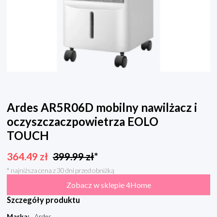
Ardes AR5R06D mobilny nawilżacz i
oczyszczaczpowietrza EOLO
TOUCH
364.49
zł
399.99
zł
*
* najniższa cena z 30 dni przed obniżką
Zobacz w sklepie 4Home
Szczegóły produktu
Marka
:
Ardes