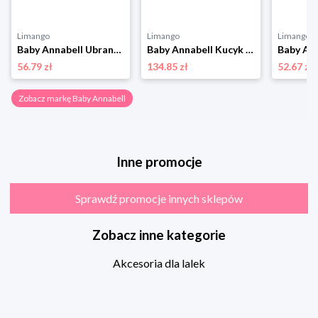
Limango
Limango
Limango
Baby Annabell Ubranko ''Baby Annabell Sweet Dreams'' dla lalek - 3+ rozmiar: onesize
Baby Annabell Kucyk "Baby Annabell - Little Sweet Pony" dla lalek - 3+ rozmiar: onesize
56.79 zł
134.85 zł
52.67 zł
Zobacz markę Baby Annabell
Inne promocje
Sprawdź promocje innych sklepów
Zobacz inne kategorie
Akcesoria dla lalek