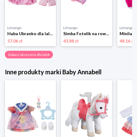
Limango
Limango
Limango
Haba Ubranko dla lalek - 18 m+ rozmiar: onesize
Simba Fotelik na rower - 3+ rozmiar: onesize
57.06 zł
43.88 zł
48.16 zł
Zobacz akcesoria dla lalek
Inne produkty marki Baby Annabell