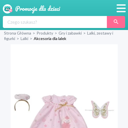
Promocje
Strona Główna
>
Produkty
>
Gry i zabawki
>
Lalki, zestawy i
Produkty
figurki
>
Lalki
>
Akcesoria dla lalek
Sklepy
Blog
Wyprawka