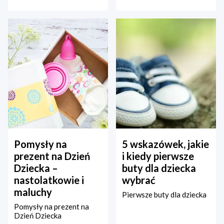
Pomysły na
5 wskazówek, jakie
prezent na Dzień
i kiedy pierwsze
Dziecka –
buty dla dziecka
nastolatkowie i
wybrać
maluchy
Pierwsze buty dla dziecka
Pomysły na prezent na
Dzień Dziecka