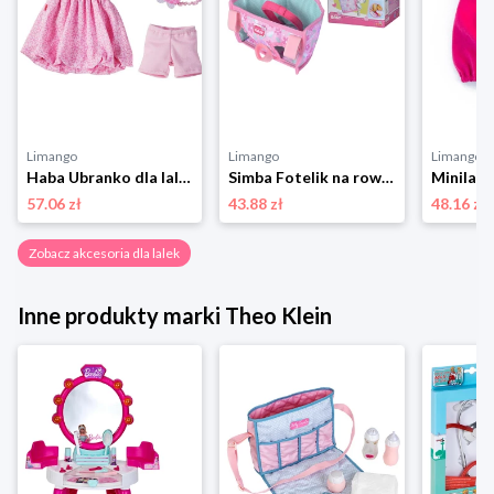
Limango
Limango
Limango
Haba Ubranko dla lalek - 18 m+ rozmiar: onesize
Simba Fotelik na rower - 3+ rozmiar: onesize
57.06 zł
43.88 zł
48.16 zł
Zobacz akcesoria dla lalek
Inne produkty marki Theo Klein