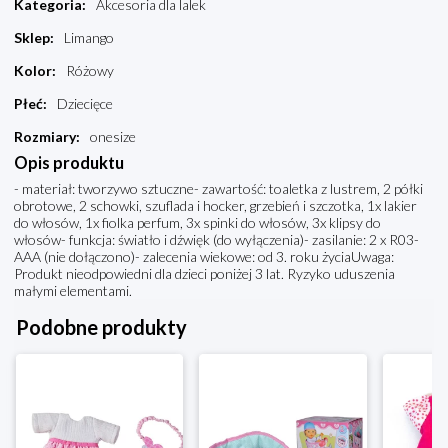
Kategoria
:
Akcesoria dla lalek
Sklep
:
Limango
Kolor
:
Różowy
Płeć
:
Dziecięce
Rozmiary
:
onesize
Opis produktu
- materiał: tworzywo sztuczne- zawartość: toaletka z lustrem, 2 półki
obrotowe, 2 schowki, szuflada i hocker, grzebień i szczotka, 1x lakier
do włosów, 1x fiolka perfum, 3x spinki do włosów, 3x klipsy do
włosów- funkcja: światło i dźwięk (do wyłączenia)- zasilanie: 2 x R03-
AAA (nie dołączono)- zalecenia wiekowe: od 3. roku życiaUwaga:
Produkt nieodpowiedni dla dzieci poniżej 3 lat. Ryzyko uduszenia
małymi elementami.
Podobne produkty