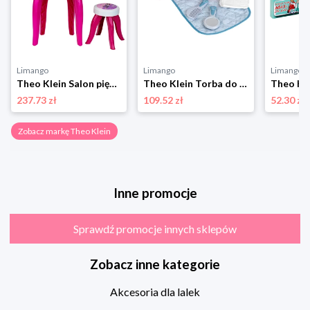
Limango
Limango
Limango
Theo Klein Salon piękności Barbie z akcesoriami - 3+ rozmiar: onesize
Theo Klein Torba do przewijania z akcesoriami - 3+ rozmiar: onesize
237.73 zł
109.52 zł
52.30 zł
Zobacz markę Theo Klein
Inne promocje
Sprawdź promocje innych sklepów
Zobacz inne kategorie
Akcesoria dla lalek