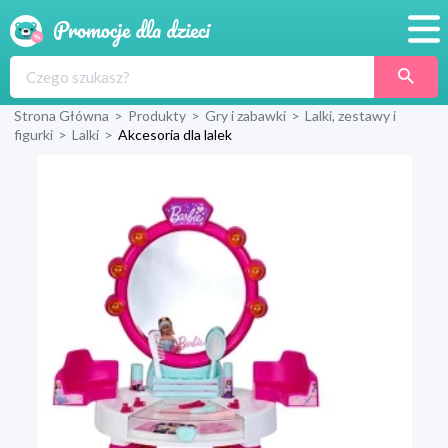
Promocje
Strona Główna
>
Produkty
>
Gry i zabawki
>
Lalki, zestawy i
Produkty
figurki
>
Lalki
>
Akcesoria dla lalek
Sklepy
Blog
Wyprawka