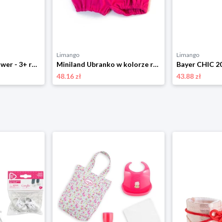
Limango
Limango
Simba Fotelik na rower - 3+ rozmiar: onesize
Miniland Ubranko w kolorze różowym dla lalki - 3+ rozmiar: onesize
48.16 zł
43.88 zł