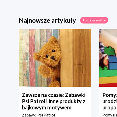
Najnowsze artykuły
Pokaż wszystkie
Zawsze na czasie: Zabawki
Pomys
Psi Patrol i inne produkty z
urodz
bajkowym motywem
propo
Zabawki Psi Patrol
Pomysł n