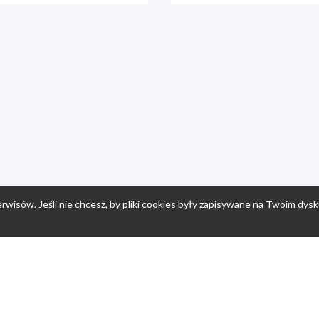
rwisów. Jeśli nie chcesz, by pliki cookies były zapisywane na Twoim dysk
a
Przepisy dla dzieci
Po