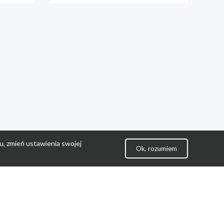
u, zmień ustawienia swojej
Ok, rozumiem
lityka Prywatności