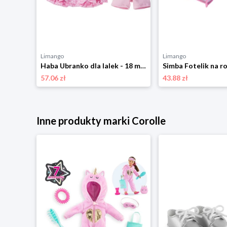
Limango
Limango
Corolle Ubranko dla lalek - 2+ rozmiar: onesize
Haba Ubranko dla lalek - 18 m+ rozmiar: onesize
57.06 zł
43.88 zł
Inne produkty marki Corolle