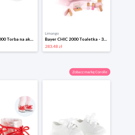
Limango
Limango
Bayer CHIC 2000 Torba na akcesoria do przewijania dla lalek - 3+ rozmiar: onesize
Bayer CHIC 2000 Toaletka - 3+ rozmiar: onesize
283.48 zł
79.77 zł
Zobacz markę Corolle