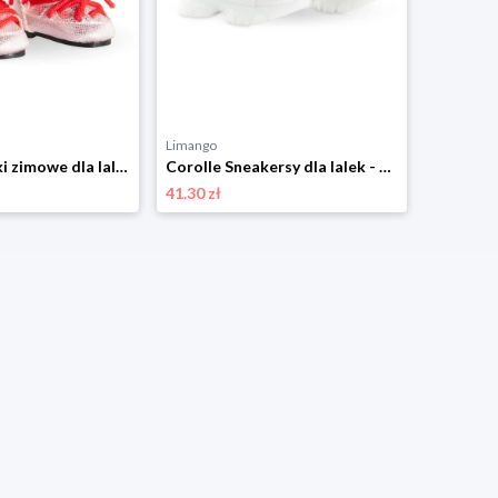
Limango
Limango
Corolle Kozaki zimowe dla lalek - 3+ rozmiar: onesize
Corolle Sneakersy dla lalek - 3+ rozmiar: onesize
41.30 zł
70.08 zł