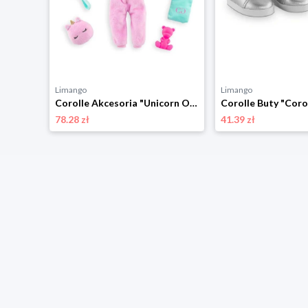
Limango
Limango
Corolle Ubranko dla lalek "Corolle Musik & Fashion" - 4+ rozmiar: onesize
Corolle Akcesoria "Unicorn Onesie" dla lalek - 4+ rozmiar: onesize
78.28 zł
41.39 zł