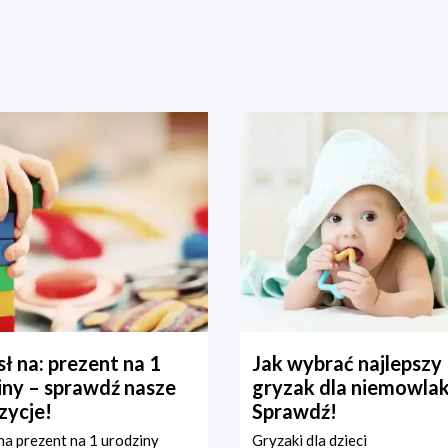
ł na: prezent na 1
Jak wybrać najlepszy
iny – sprawdź nasze
gryzak dla niemowla
zycje!
Sprawdź!
a prezent na 1 urodziny
Gryzaki dla dzieci