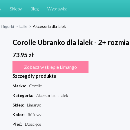
y
Sklepy
Blog
Wyprawka
i figurki
>
Lalki
>
Akcesoria dla lalek
Corolle Ubranko dla lalek - 2+ rozmia
73.95
zł
Zobacz w sklepie Limango
Szczegóły produktu
Marka
:
Corolle
Kategoria
:
Akcesoria dla lalek
Sklep
:
Limango
Kolor
:
Różowy
Płeć
:
Dziecięce