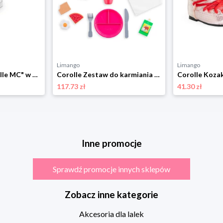
Limango
Limango
Corolle Buty "Corolle MC" w kolorze srebrnym dla lalek - 4+ rozmiar: onesize
Corolle Zestaw do karmiania lalek - 2+ rozmiar: onesize
117.73 zł
41.30 zł
Inne promocje
Sprawdź promocje innych sklepów
Zobacz inne kategorie
Akcesoria dla lalek