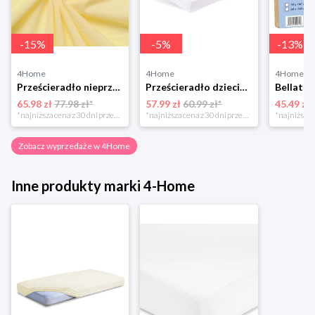
-
15
%
-
5
%
-
13
%
4Home
4Home
4Home
Prześcieradło nieprzepuszczalne Matex Jersey ecru,70 x 140 x 10 cm, 70 x 140 cm
Prześcieradło dziecięce Bamboo różowy, 60 x 120 cm, 60 x 120 cm BabyMatex
65.98 zł
77.98 zł*
57.99 zł
60.99 zł*
45.49 zł
*najniższa cena z 30 dni przed obniżką
*najniższa cena z 30 dni przed obniżką
Zobacz wyprzedaże w 4Home
Inne produkty marki 4-Home