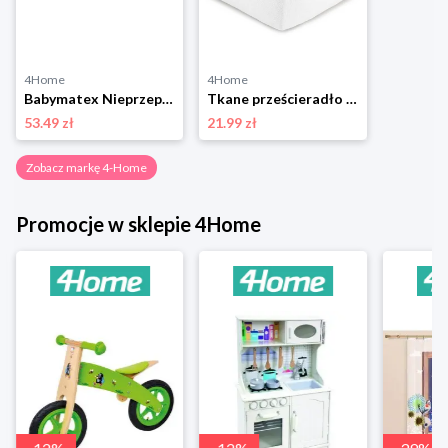
4Home
4Home
Babymatex Nieprzepuszczalne prześcieradło frotte dla dzieci ecru, 60 x 120 cm, 60 x 120 cm 4-Home
Tkane prześcieradło hotelowe dla dzieci biały, 120 x 140 cm, 120 x 140 cm 4-Home
53.49 zł
21.99 zł
Zobacz markę 4-Home
Promocje w sklepie 4Home