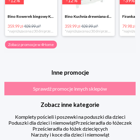
-
12
%
-
12
%
-
39
%
Bino Rowerek biegowy Krecik
Bino Kuchnia drewniana dla dzieci Provence
359.99 zł
409.99 zł*
359.99 zł
409.99 zł*
79.98 zł
13
*najniższa cena z 30 dni przed obniżką
*najniższa cena z 30 dni przed obniżką
Zobacz promocje w 4Home
Inne promocje
Sprawdź promocje innych sklepów
Zobacz inne kategorie
Komplety pościeli i poszewki na poduszki dla dzieci
Poduszki dla dzieci i niemowląt
Prześcieradła do łóżeczek
Prześcieradła do łóżek dziecięcych
Narzuty i koce dla dzieci i niemowląt