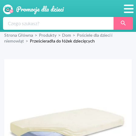
Promocje
Strona Główna
>
Produkty
>
Dom
>
Pościele dla dzieci i
Produkty
niemowląt
>
Prześcieradła do łóżek dziecięcych
Sklepy
Blog
Wyprawka