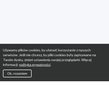
Używamy plików cookies, by ułatwić korzystanie z naszych
serwisów. Jeśli nie chcesz, by pliki cookies były zapisywane na
Twoim dysku, zmień ustawienia swojej przeglądarki. Więcej
informacji:
polityka prywatności
.
Ok, rozumiem