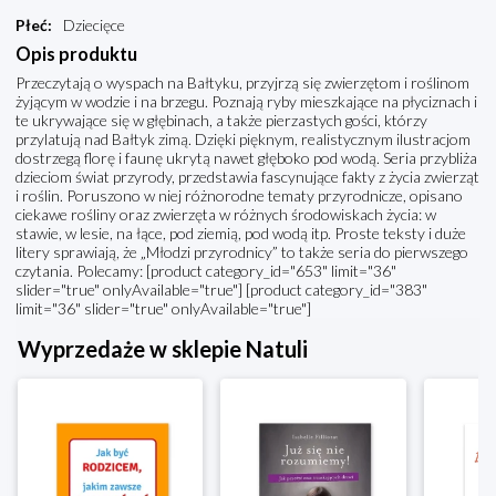
Płeć
:
Dziecięce
Opis produktu
Przeczytają o wyspach na Bałtyku, przyjrzą się zwierzętom i roślinom
żyjącym w wodzie i na brzegu. Poznają ryby mieszkające na płyciznach i
te ukrywające się w głębinach, a także pierzastych gości, którzy
przylatują nad Bałtyk zimą. Dzięki pięknym, realistycznym ilustracjom
dostrzegą florę i faunę ukrytą nawet głęboko pod wodą. Seria przybliża
dzieciom świat przyrody, przedstawia fascynujące fakty z życia zwierząt
i roślin. Poruszono w niej różnorodne tematy przyrodnicze, opisano
ciekawe rośliny oraz zwierzęta w różnych środowiskach życia: w
stawie, w lesie, na łące, pod ziemią, pod wodą itp. Proste teksty i duże
litery sprawiają, że „Młodzi przyrodnicy” to także seria do pierwszego
czytania. Polecamy: [product category_id="653" limit="36"
slider="true" onlyAvailable="true"] [product category_id="383"
limit="36" slider="true" onlyAvailable="true"]
Wyprzedaże w sklepie Natuli