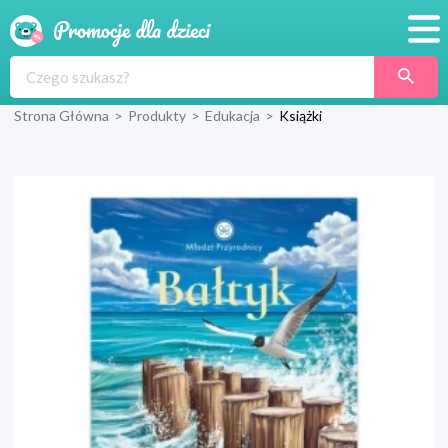
Promocje
Strona Główna
>
Produkty
>
Edukacja
>
Książki
Produkty
Sklepy
Blog
Wyprawka