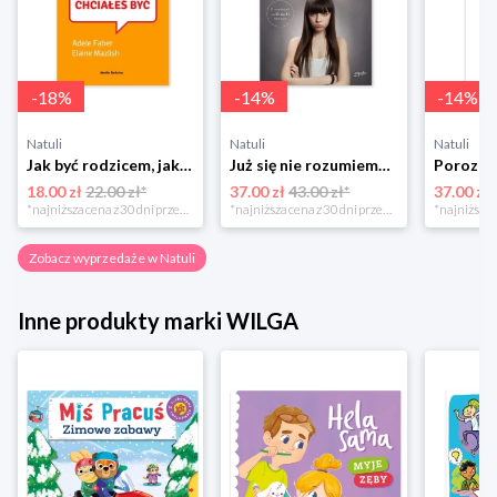
-
18
%
-
14
%
-
14
%
Natuli
Natuli
Natuli
Jak być rodzicem, jakim zawsze chciałeś być Media rodzina
Już się nie rozumiemy! Jak przeżyć czas trzaskających drzwi Esprit
18.00 zł
22.00 zł*
37.00 zł
43.00 zł*
37.00 zł
*najniższa cena z 30 dni przed obniżką
*najniższa cena z 30 dni przed obniżką
Zobacz wyprzedaże w Natuli
Inne produkty marki WILGA