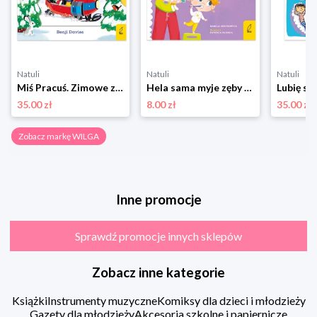
Natuli
Natuli
Natuli
Miś Pracuś. Zimowe zabawy Wilga
Hela sama myje zęby Wilga
Lubię si
35.00 zł
8.00 zł
35.00 zł
Zobacz markę WILGA
Inne promocje
Sprawdź promocje innych sklepów
Zobacz inne kategorie
Książki
Instrumenty muzyczne
Komiksy dla dzieci i młodzieży
Gazety dla młodzieży
Akcesoria szkolne i papiernicze