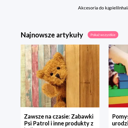
Akcesoria do kąpieli
Inhal
Najnowsze artykuły
Pokaż wszystkie
Zawsze na czasie: Zabawki
Pomys
Psi Patrol i inne produkty z
urodz