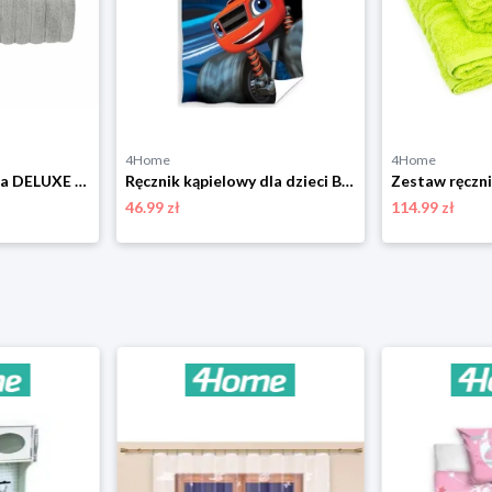
4Home
4Home
Ręcznik mikrobavlna DELUXE szary, 50 x 95 cm, 50 x 95 cm 4-Home
Ręcznik kąpielowy dla dzieci Blaze i Mega Maszyny, 70 x 140 cm 4-Home
46.99 zł
114.99 zł