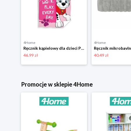
4Home
4Home
Ręcznik kąpielowy dla dzieci Pokemon Pikachu Lightning Attack, 70 x 140 cm 4-Home
Ręcznik kąpielowy dla dzieci Psi patrol Najpierw praca, potem zabawa, 70 x 140 cm 4-Home
46.99 zł
40.49 zł
Promocje w sklepie 4Home