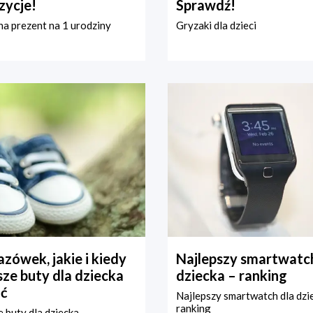
zycje!
Sprawdź!
a prezent na 1 urodziny
Gryzaki dla dzieci
zówek, jakie i kiedy
Najlepszy smartwatch
ze buty dla dziecka
dziecka – ranking
ć
Najlepszy smartwatch dla dzi
ranking
 buty dla dziecka