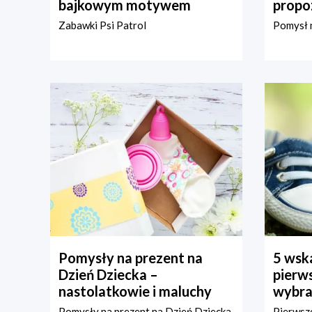
bajkowym motywem
propo
Zabawki Psi Patrol
Pomysł n
Pomysły na prezent na
5 wska
Dzień Dziecka –
pierws
nastolatkowie i maluchy
wybra
Pomysły na prezent na Dzień Dziecka
Pierwsze