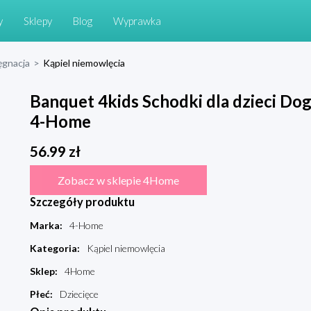
y
Sklepy
Blog
Wyprawka
ęgnacja
>
Kąpiel niemowlęcia
Banquet 4kids Schodki dla dzieci Dog 
4-Home
56.99
zł
Zobacz w sklepie 4Home
Szczegóły produktu
Marka
:
4-Home
Kategoria
:
Kąpiel niemowlęcia
Sklep
:
4Home
Płeć
:
Dziecięce