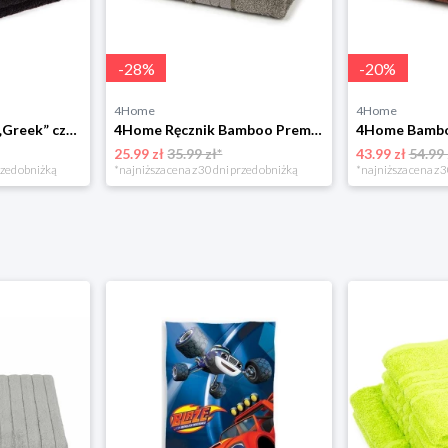
-
28
%
-
20
%
4Home
4Home
Zestaw ręczników „Greek” czarny, 50 x 90 cm, 70 x 130 cm 4-Home
4Home Ręcznik Bamboo Premium szary, 30 x 50 cm, komplet 2 szt.
25.99 zł
35.99 zł*
43.99 zł
54.99 
rzed obniżką
*najniższa cena z 30 dni przed obniżką
*najniższa cena z 3