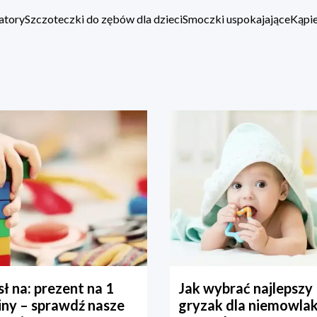
atory
Szczoteczki do zębów dla dzieci
Smoczki uspokajające
Kąpie
ł na: prezent na 1
Jak wybrać najlepszy
iny – sprawdź nasze
gryzak dla niemowla