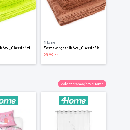
4Home
4Home
Zestaw ręczników „Classic” zielony, 4 szt. 50 x 100 cm, 2 szt. 70 x 140 cm 4-Home
Zestaw ręczników „Classic” brązowy, 4 szt. 50 x 100 cm, 2 szt. 70 x 140 cm 4-Home
98.99 zł
54.99 zł
Zobacz promocje w 4Home