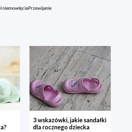
l niemowlęcia
Przewijanie
3 wskazówki, jakie sandałki
ka?
dla rocznego dziecka