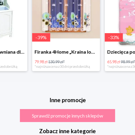
-
39
%
-
33
%
Bino Kuchnia drewniana dla dzieci Provence
Firanka 4Home „Kraina lodu” (Frozen)
79.98 zł
130.99 zł*
65.98 zł
98.99 zł
rzed obniżką
*najniższa cena z 30 dni przed obniżką
*najniższa cena z 3
Inne promocje
Sprawdź promocje innych sklepów
Zobacz inne kategorie