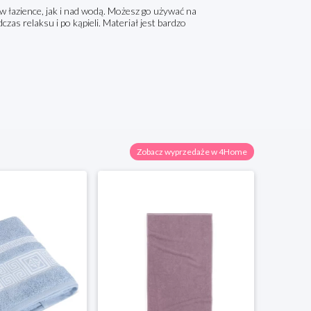
w łazience, jak i nad wodą. Możesz go używać na
as relaksu i po kąpieli. Materiał jest bardzo
Zobacz wyprzedaże w 4Home