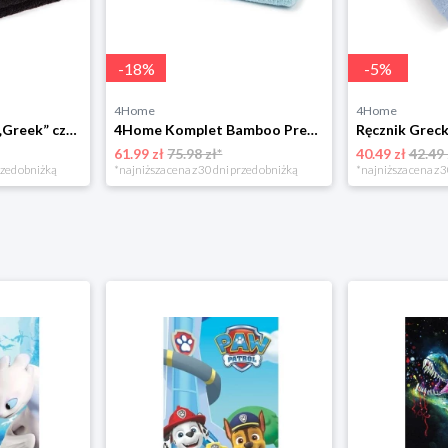
-
18
%
-
5
%
4Home
4Home
Zestaw ręczników „Greek” czarny, 50 x 90 cm, 70 x 130 cm 4-Home
4Home Komplet Bamboo Premium ręczników jasnoniebieski, 70 x 140 cm, 50 x 100 cm
61.99 zł
75.98 zł*
40.49 zł
42.49 
rzed obniżką
*najniższa cena z 30 dni przed obniżką
*najniższa cena z 3