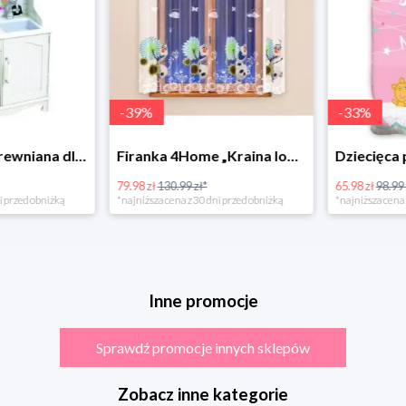
-
39
%
-
33
%
Bino Kuchnia drewniana dla dzieci Provence
Firanka 4Home „Kraina lodu” (Frozen)
79.98 zł
130.99 zł*
65.98 zł
98.99 zł
rzed obniżką
*najniższa cena z 30 dni przed obniżką
*najniższa cena z 3
Inne promocje
Sprawdź promocje innych sklepów
Zobacz inne kategorie