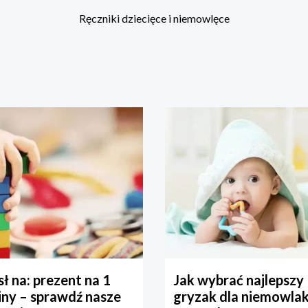
Ręczniki dziecięce i niemowlęce
ł na: prezent na 1
Jak wybrać najlepszy
iny – sprawdź nasze
gryzak dla niemowla