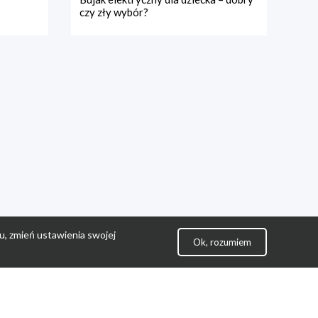
czy zły wybór?
u, zmień ustawienia swojej
Ok, rozumiem