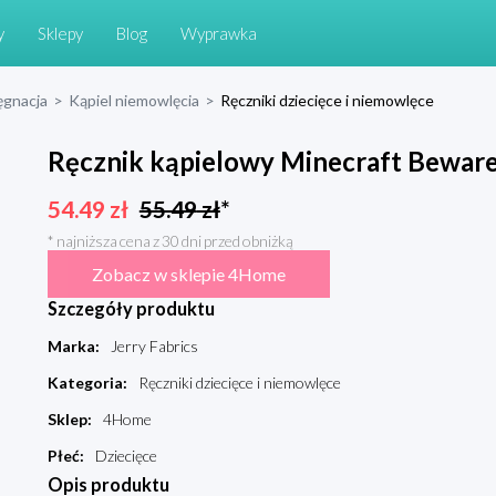
y
Sklepy
Blog
Wyprawka
ęgnacja
>
Kąpiel niemowlęcia
>
Ręczniki dziecięce i niemowlęce
Ręcznik kąpielowy Minecraft Beware,
54.49
zł
55.49
zł
*
* najniższa cena z 30 dni przed obniżką
Zobacz w sklepie 4Home
Szczegóły produktu
Marka
:
Jerry Fabrics
Kategoria
:
Ręczniki dziecięce i niemowlęce
Sklep
:
4Home
Płeć
:
Dziecięce
Opis produktu