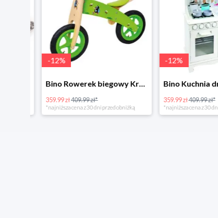
-
12
%
-
12
%
4Home Koc baranek świecący Dino
Bino Rowerek biegowy Krecik
359.99 zł
409.99 zł*
359.99 zł
409.99 zł*
*najniższa cena z 30 dni przed obniżką
*najniższa cena z 30 dni p