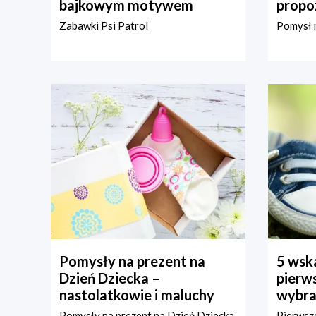
bajkowym motywem
propo
Zabawki Psi Patrol
Pomysł n
Pomysły na prezent na
5 wska
Dzień Dziecka –
pierws
nastolatkowie i maluchy
wybra
Pomysły na prezent na Dzień Dziecka
Pierwsze