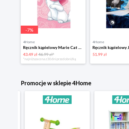
-
7
%
4Home
4Home
Ręcznik kąpielowy Gabby´s Dollhouse 01, 70 x 140 cm Jerry Fabrics
Ręcznik kąpielowy Marie Cat Butterfly, 70 x 140 cm Jerry Fabrics
43.49 zł
46.99 zł*
51.99 zł
niżką
*najniższa cena z 30 dni przed obniżką
Promocje w sklepie 4Home