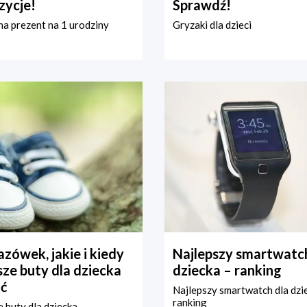
zycje!
Sprawdź!
a prezent na 1 urodziny
Gryzaki dla dzieci
zówek, jakie i kiedy
Najlepszy smartwatch
ze buty dla dziecka
dziecka – ranking
ć
Najlepszy smartwatch dla dzi
ranking
 buty dla dziecka