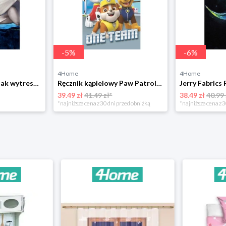
-
5
%
-
6
%
4Home
4Home
Ręcznik kąpielowy Jak wytresować smoka, 70 x 140 cm Jerry Fabrics
Ręcznik kąpielowy Paw Patrol 201, 70 x 140 cm Jerry Fabrics
39.49 zł
41.49 zł*
38.49 zł
40.99 
*najniższa cena z 30 dni przed obniżką
*najniższa cena z 3