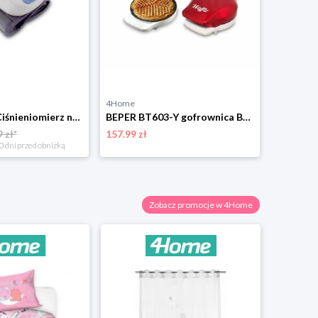
4Home
Beper 40121 Ciśnieniomierz nadgarstkowy
BEPER BT603-Y gofrownica Beper
 zł*
157.99 zł
0 dni przed obniżką
Zobacz promocje w 4Home