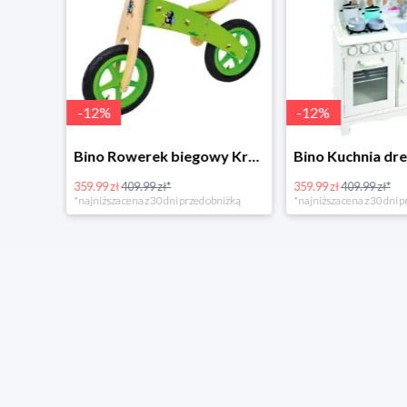
-
12
%
-
12
%
4Home Koc baranek świecący Dino
Bino Rowerek biegowy Krecik
359.99 zł
409.99 zł*
359.99 zł
409.99 zł*
*najniższa cena z 30 dni przed obniżką
*najniższa cena z 30 dni p