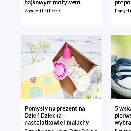
bajkowym motywem
propo
Zabawki Psi Patrol
Pomysł n
Pomysły na prezent na
5 wska
Dzień Dziecka –
pierws
nastolatkowie i maluchy
wybra
Pomysły na prezent na Dzień Dziecka
Pierwsze