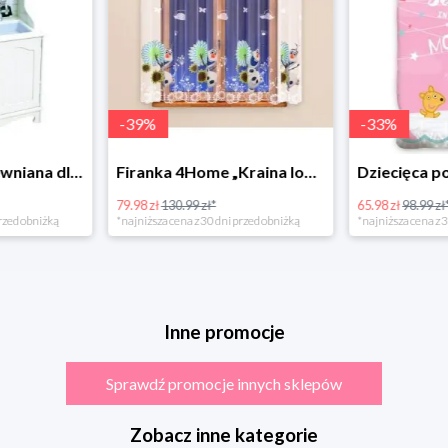
-
39
%
-
33
%
Bino Kuchnia drewniana dla dzieci Provence
Firanka 4Home „Kraina lodu” (Frozen)
79.98 zł
130.99 zł*
65.98 zł
98.99 zł
rzed obniżką
*najniższa cena z 30 dni przed obniżką
*najniższa cena z 3
Inne promocje
Sprawdź promocje innych sklepów
Zobacz inne kategorie