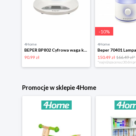
-
10
%
4Home
4Home
Beper C103ACC003 papierowe foremki do frytownic nagorące powietrze, 50 szt.
BEPER BP802 Cyfrowa waga kuchenna z miską Beper
90.99 zł
150.49 zł
166.49 zł*
*najniższa cena z 30 dni p
Promocje w sklepie 4Home