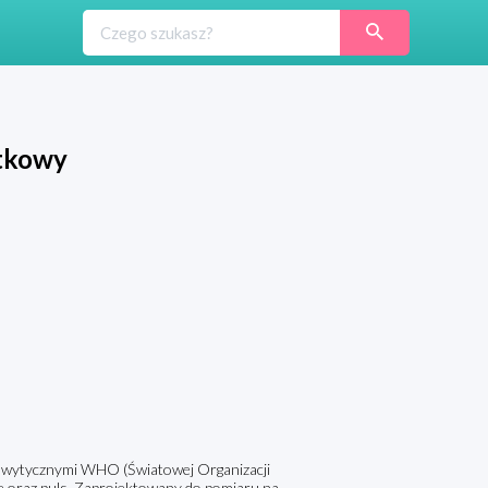
stkowy
 z wytycznymi WHO (Światowej Organizacji
we oraz puls. Zaprojektowany do pomiaru na