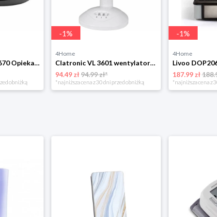
-
1
%
-
1
%
4Home
4Home
Clatronic ST/WA 3670 Opiekacz do kanapek
Clatronic VL 3601 wentylator stołowy 23 cm, biały
Livoo DOP206
94.49 zł
94.99 zł*
187.99 zł
188.
rzed obniżką
*najniższa cena z 30 dni przed obniżką
*najniższa cena z 3