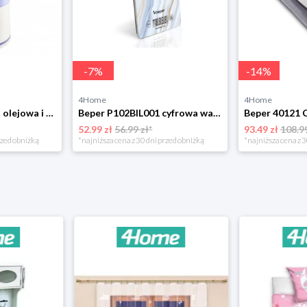
-
7
%
-
14
%
4Home
4Home
Beper 70401 Lampa olejowa i nawilżacz z oświetleniem LED
Beper P102BIL001 cyfrowa waga kuchenna Marble
52.99 zł
56.99 zł*
93.49 zł
108.99
rzed obniżką
*najniższa cena z 30 dni przed obniżką
*najniższa cena z 3