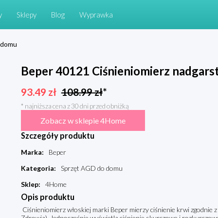
y
Sklepy
Blog
Wyprawka
 domu
Beper 40121 Ciśnieniomierz nadgar
93.49
zł
108.99
zł
*
* najniższa cena z 30 dni przed obniżką
Zobacz w sklepie 4Home
Szczegóły produktu
Marka
:
Beper
Kategoria
:
Sprzęt AGD do domu
Sklep
:
4Home
Opis produktu
Ciśnieniomierz włoskiej marki Beper mierzy ciśnienie krwi zgodnie
Zdrowia). Jednocześnie wyświetla ciśnienie skurczowe i rozkurczo