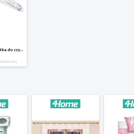
Beurer FC 55 Szczotka do czyszczenia ciała
rzed obniżką