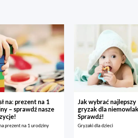
ł na: prezent na 1
Jak wybrać najlepszy
iny – sprawdź nasze
gryzak dla niemowla
zycje!
Sprawdź!
a prezent na 1 urodziny
Gryzaki dla dzieci