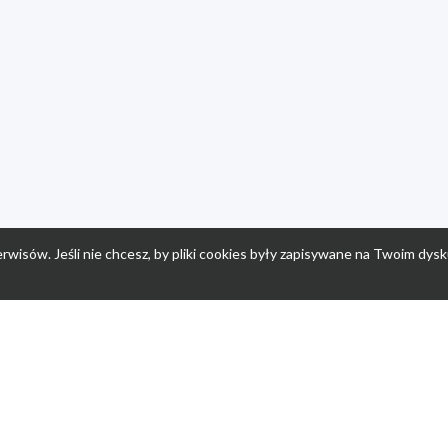
rwisów. Jeśli nie chcesz, by pliki cookies były zapisywane na Twoim dysk
a
Przepisy dla dzieci
Po
Nuumi.pl - moda online
K