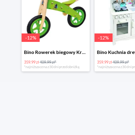
-
12
%
-
12
%
4Home Koc baranek świecący Dino
Bino Rowerek biegowy Krecik
359.99 zł
409.99 zł*
359.99 zł
409.99 zł*
*najniższa cena z 30 dni przed obniżką
*najniższa cena z 30 dni p