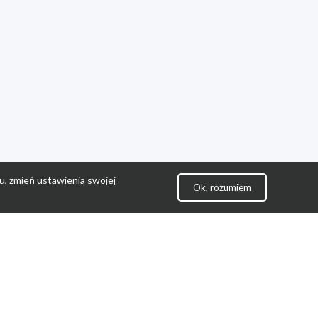
u, zmień ustawienia swojej
Ok, rozumiem
lityka Prywatności
ontakt