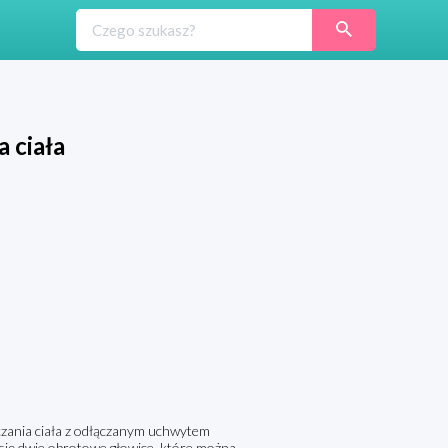
 ciała
czania ciała z odłączanym uchwytem
się dwie obrotowe głowice, które można