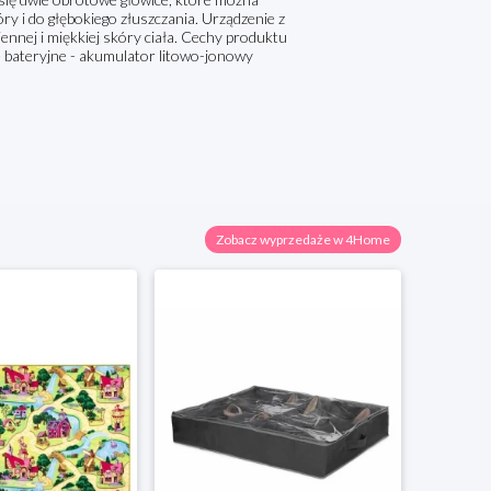
y i do głębokiego złuszczania. Urządzenie z
ennej i miękkiej skóry ciała. Cechy produktu
e bateryjne - akumulator litowo-jonowy
Zobacz wyprzedaże w 4Home