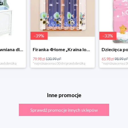
-
39
%
-
33
%
Bino Kuchnia drewniana dla dzieci Provence
Firanka 4Home „Kraina lodu” (Frozen)
79.98 zł
130.99 zł*
65.98 zł
98.99 zł
rzed obniżką
*najniższa cena z 30 dni przed obniżką
*najniższa cena z 3
Inne promocje
Sprawdź promocje innych sklepów