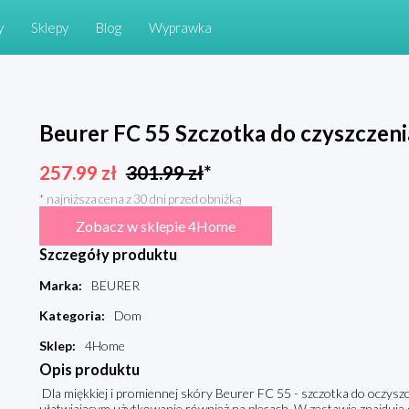
y
Sklepy
Blog
Wyprawka
Beurer FC 55 Szczotka do czyszczenia
257.99
zł
301.99
zł
*
* najniższa cena z 30 dni przed obniżką
Zobacz w sklepie 4Home
Szczegóły produktu
Marka
:
BEURER
Kategoria
:
Dom
Sklep
:
4Home
Opis produktu
Dla miękkiej i promiennej skóry Beurer FC 55 - szczotka do oczysz
ułatwiającym użytkowanie również na plecach. W zestawie znajdują 