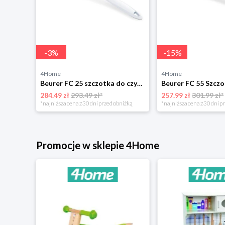
-
3
%
-
15
%
4Home
4Home
Beurer FC 25 szczotka do czyszczenia ciała
284.49 zł
293.49 zł*
257.99 zł
301.99 zł*
*najniższa cena z 30 dni przed obniżką
*najniższa cena z 30 dni p
Promocje w sklepie 4Home