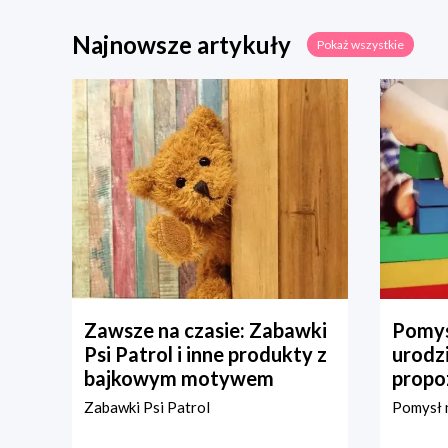
Najnowsze artykuły
Pokaż wszystkie
Zawsze na czasie: Zabawki
Pomys
Psi Patrol i inne produkty z
urodz
bajkowym motywem
propo
Zabawki Psi Patrol
Pomysł n