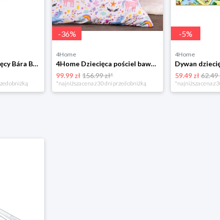
-
36
%
-
5
%
4Home
4Home
Bellatex Koc dziecięcy Bára Butterfly różowy, 75 x 100 cm
4Home Dziecięca pościel bawełniana Unicorns, 140 x 200 cm, 70 x 90 cm
99.99 zł
156.99 zł*
59.49 zł
62.49 
rzed obniżką
*najniższa cena z 30 dni przed obniżką
*najniższa cena z 3