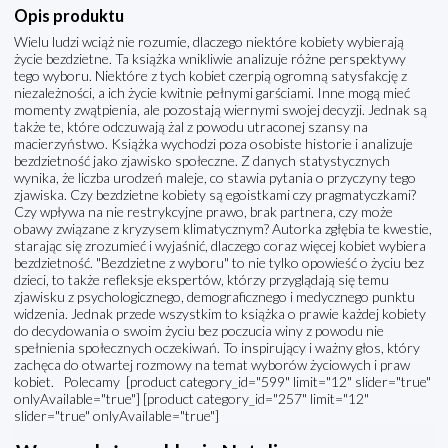
Opis produktu
Wielu ludzi wciąż nie rozumie, dlaczego niektóre kobiety wybierają
życie bezdzietne. Ta książka wnikliwie analizuje różne perspektywy
tego wyboru. Niektóre z tych kobiet czerpią ogromną satysfakcję z
niezależności, a ich życie kwitnie pełnymi garściami. Inne mogą mieć
momenty zwątpienia, ale pozostają wiernymi swojej decyzji. Jednak są
także te, które odczuwają żal z powodu utraconej szansy na
macierzyństwo. Książka wychodzi poza osobiste historie i analizuje
bezdzietność jako zjawisko społeczne. Z danych statystycznych
wynika, że liczba urodzeń maleje, co stawia pytania o przyczyny tego
zjawiska. Czy bezdzietne kobiety są egoistkami czy pragmatyczkami?
Czy wpływa na nie restrykcyjne prawo, brak partnera, czy może
obawy związane z kryzysem klimatycznym? Autorka zgłębia te kwestie,
starając się zrozumieć i wyjaśnić, dlaczego coraz więcej kobiet wybiera
bezdzietność. "Bezdzietne z wyboru" to nie tylko opowieść o życiu bez
dzieci, to także refleksje ekspertów, którzy przyglądają się temu
zjawisku z psychologicznego, demograficznego i medycznego punktu
widzenia. Jednak przede wszystkim to książka o prawie każdej kobiety
do decydowania o swoim życiu bez poczucia winy z powodu nie
spełnienia społecznych oczekiwań. To inspirujący i ważny głos, który
zachęca do otwartej rozmowy na temat wyborów życiowych i praw
kobiet. Polecamy [product category_id="599" limit="12" slider="true"
onlyAvailable="true"] [product category_id="257" limit="12"
slider="true" onlyAvailable="true"]