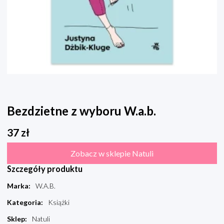
Bezdzietne z wyboru W.a.b.
37
zł
Zobacz w sklepie Natuli
Szczegóły produktu
Marka
:
W.A.B.
Kategoria
:
Książki
Sklep
:
Natuli