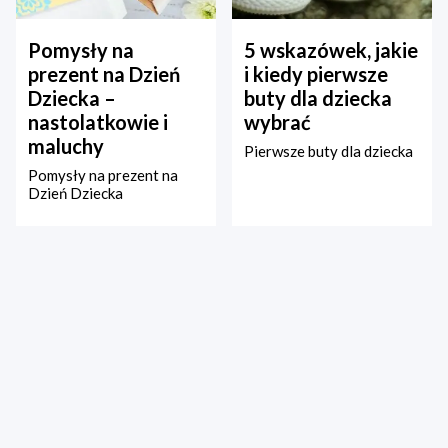
Pomysły na
5 wskazówek, jakie
prezent na Dzień
i kiedy pierwsze
Dziecka –
buty dla dziecka
nastolatkowie i
wybrać
maluchy
Pierwsze buty dla dziecka
Pomysły na prezent na
Dzień Dziecka