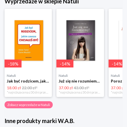
Wyprzedaże w sklepie Natuli
-
18
%
-
14
%
-
14
%
Natuli
Natuli
Natuli
Jak być rodzicem, jakim zawsze chciałeś być Media rodzina
Już się nie rozumiemy! Jak przeżyć czas trzaskających drzwi Esprit
18.00 zł
22.00 zł*
37.00 zł
43.00 zł*
37.00 zł
*najniższa cena z 30 dni przed obniżką
*najniższa cena z 30 dni przed obniżką
Zobacz wyprzedaże w Natuli
Inne produkty marki W.A.B.