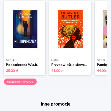
Natuli
Natuli
Natuli
Podopieczna W.a.b.
Przypowieść o siewcy W.a.b.
35.00 zł
41.00 zł
44.00 zł
Zobacz markę W.A.B.
Inne promocje