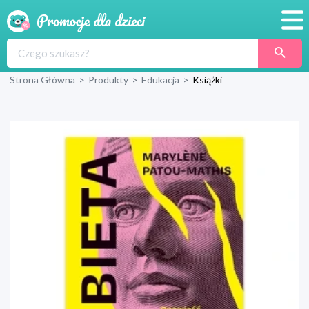
Promocje
Strona Główna
>
Produkty
>
Edukacja
>
Książki
Produkty
Sklepy
Blog
Wyprawka