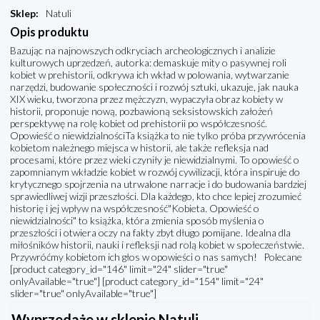
Sklep
:
Natuli
Opis produktu
Bazując na najnowszych odkryciach archeologicznych i analizie
kulturowych uprzedzeń, autorka: demaskuje mity o pasywnej roli
kobiet w prehistorii, odkrywa ich wkład w polowania, wytwarzanie
narzędzi, budowanie społeczności i rozwój sztuki, ukazuje, jak nauka
XIX wieku, tworzona przez mężczyzn, wypaczyła obraz kobiety w
historii, proponuje nową, pozbawioną seksistowskich założeń
perspektywę na rolę kobiet od prehistorii po współczesność.
Opowieść o niewidzialnościTa książka to nie tylko próba przywrócenia
kobietom należnego miejsca w historii, ale także refleksja nad
procesami, które przez wieki czyniły je niewidzialnymi. To opowieść o
zapomnianym wkładzie kobiet w rozwój cywilizacji, która inspiruje do
krytycznego spojrzenia na utrwalone narracje i do budowania bardziej
sprawiedliwej wizji przeszłości. Dla każdego, kto chce lepiej zrozumieć
historię i jej wpływ na współczesność"Kobieta. Opowieść o
niewidzialności" to książka, która zmienia sposób myślenia o
przeszłości i otwiera oczy na fakty zbyt długo pomijane. Idealna dla
miłośników historii, nauki i refleksji nad rolą kobiet w społeczeństwie.
Przywróćmy kobietom ich głos w opowieści o nas samych! Polecane
[product category_id="146" limit="24" slider="true"
onlyAvailable="true"] [product category_id="154" limit="24"
slider="true" onlyAvailable="true"]
Wyprzedaże w sklepie Natuli