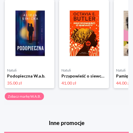
Natuli
Natuli
Natuli
Podopieczna W.a.b.
Przypowieść o siewcy W.a.b.
35.00 zł
41.00 zł
44.00 zł
Zobacz markę W.A.B.
Inne promocje