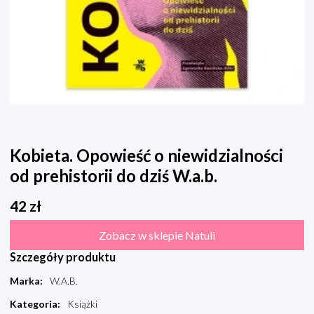
Kobieta. Opowieść o niewidzialności
od prehistorii do dziś W.a.b.
42
zł
Zobacz w sklepie Natuli
Szczegóły produktu
Marka
:
W.A.B.
Kategoria
:
Książki