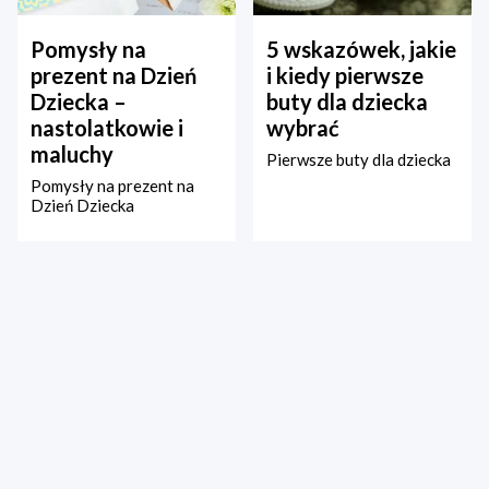
Pomysły na
5 wskazówek, jakie
prezent na Dzień
i kiedy pierwsze
Dziecka –
buty dla dziecka
nastolatkowie i
wybrać
maluchy
Pierwsze buty dla dziecka
Pomysły na prezent na
Dzień Dziecka