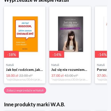
-
18
%
-
14
%
-
14
%
Natuli
Natuli
Natuli
Jak być rodzicem, jakim zawsze chciałeś być Media rodzina
Już się nie rozumiemy! Jak przeżyć czas trzaskających drzwi Esprit
18.00 zł
22.00 zł*
37.00 zł
43.00 zł*
37.00 zł
*najniższa cena z 30 dni przed obniżką
*najniższa cena z 30 dni przed obniżką
Zobacz wyprzedaże w Natuli
Inne produkty marki W.A.B.