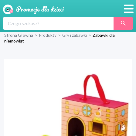
Promocje
Strona Główna
>
Produkty
>
Gry i zabawki
>
Zabawki dla
Produkty
niemowląt
Sklepy
Blog
Wyprawka