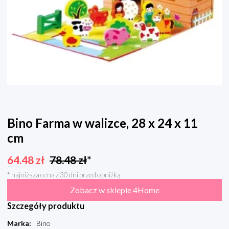
Bino Farma w walizce, 28 x 24 x 11
cm
64.48
zł
78.48
zł
*
* najniższa cena z 30 dni przed obniżką
Zobacz w sklepie 4Home
Szczegóły produktu
Marka
:
Bino