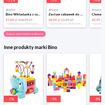
4Home
4Home
4Home
Bino Wkładanka z cymbałkami Auto, pomarańczowa
Zestaw zabawek do kąpieli Pelikan, od 4 miesięcy 4-Home
97.49 zł
114.99 zł*
48.99 zł
51.49 zł*
43.99 zł
*najniższa cena z 30 dni przed obniżką
*najniższa cena z 30 dni przed obniżką
Zobacz wyprzedaże w 4Home
Inne produkty marki Bino
-
1
%
-
3
%
-
3
%