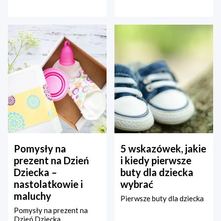
Pomysły na
5 wskazówek, jakie
prezent na Dzień
i kiedy pierwsze
Dziecka –
buty dla dziecka
nastolatkowie i
wybrać
maluchy
Pierwsze buty dla dziecka
Pomysły na prezent na
Dzień Dziecka