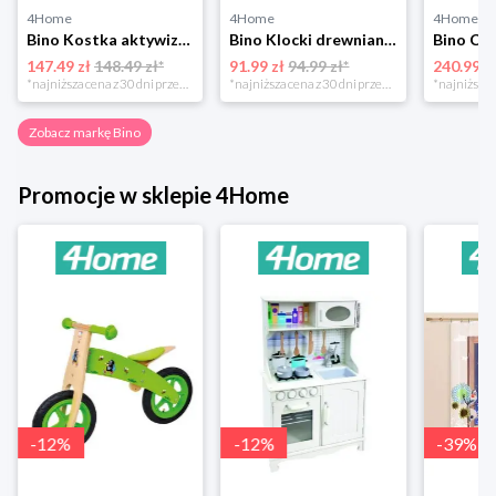
4Home
4Home
4Home
Bino Kostka aktywizująca Słoń, niebieski
Bino Klocki drewniane w wiaderku 100 szt., różowy
Bino Cho
147.49 zł
148.49 zł*
91.99 zł
94.99 zł*
240.99 z
*najniższa cena z 30 dni przed obniżką
*najniższa cena z 30 dni przed obniżką
Zobacz markę Bino
Promocje w sklepie 4Home
-
12
%
-
12
%
-
39
%