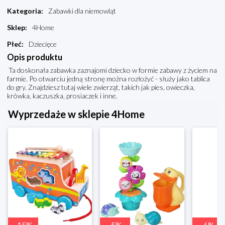
Kategoria
:
Zabawki dla niemowląt
Sklep
:
4Home
Płeć
:
Dziecięce
Opis produktu
Ta doskonała zabawka zaznajomi dziecko w formie zabawy z życiem na
farmie. Po otwarciu jedną stronę można rozłożyć - służy jako tablica
do gry. Znajdziesz tutaj wiele zwierząt, takich jak pies, owieczka,
krówka, kaczuszka, prosiaczek i inne.
Wyprzedaże w sklepie 4Home
-
15
%
-
5
%
-
6
%