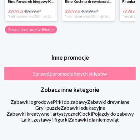
Bino Rowerek biegowy Krecik
Bino Kuchnia drewniana dla dzieci Provence
359.99 zł
409.99 zł*
359.99 zł
409.99 zł*
79.98 zł
13
*najniższa cena z 30 dni przed obniżką
*najniższa cena z 30 dni przed obniżką
Zobacz promocje w 4Home
Inne promocje
Sprawdź promocje innych sklepów
Zobacz inne kategorie
Zabawki ogrodowe
Piłki do zabawy
Zabawki drewniane
Gry i puzzle
Zabawki edukacyjne
Zabawki kreatywne i artystyczne
Klocki
Pojazdy do zabawy
Lalki, zestawy i figurki
Zabawki dla niemowląt