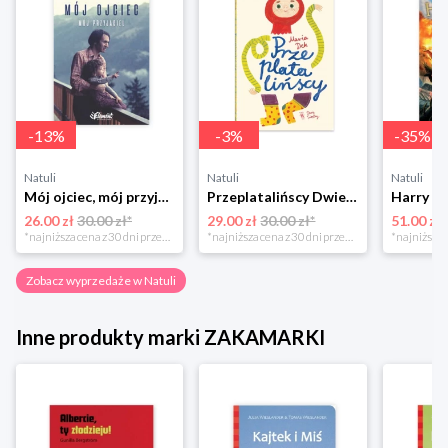
-
13
%
-
3
%
-
35
%
Natuli
Natuli
Natuli
Mój ojciec, mój przyjaciel Element
Przeplatalińscy Dwie siostry
26.00 zł
30.00 zł*
29.00 zł
30.00 zł*
51.00 zł
*najniższa cena z 30 dni przed obniżką
*najniższa cena z 30 dni przed obniżką
Zobacz wyprzedaże w Natuli
Inne produkty marki ZAKAMARKI