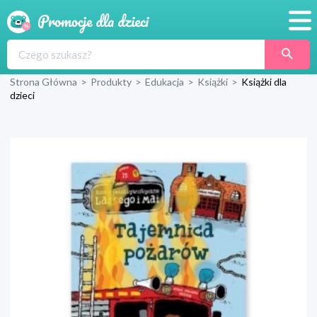
Promocje
Strona Główna
>
Produkty
>
Edukacja
>
Książki
>
Książki dla
Produkty
dzieci
Sklepy
Blog
Wyprawka