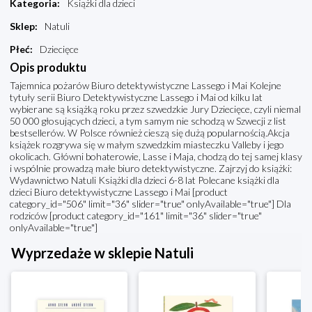
Kategoria
:
Książki dla dzieci
Sklep
:
Natuli
Płeć
:
Dziecięce
Opis produktu
Tajemnica pożarów Biuro detektywistyczne Lassego i Mai Kolejne
tytuły serii Biuro Detektywistyczne Lassego i Mai od kilku lat
wybierane są książką roku przez szwedzkie Jury Dziecięce, czyli niemal
50 000 głosujących dzieci, a tym samym nie schodzą w Szwecji z list
bestsellerów. W Polsce również cieszą się dużą popularnością.Akcja
książek rozgrywa się w małym szwedzkim miasteczku Valleby i jego
okolicach. Główni bohaterowie, Lasse i Maja, chodzą do tej samej klasy
i wspólnie prowadzą małe biuro detektywistyczne. Zajrzyj do książki:
Wydawnictwo Natuli Książki dla dzieci 6-8 lat Polecane książki dla
dzieci Biuro detektywistyczne Lassego i Mai [product
category_id="506" limit="36" slider="true" onlyAvailable="true"] Dla
rodziców [product category_id="161" limit="36" slider="true"
onlyAvailable="true"]
Wyprzedaże w sklepie Natuli