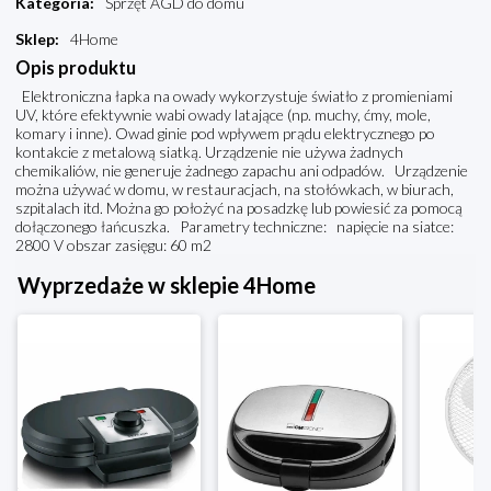
Kategoria
:
Sprzęt AGD do domu
Sklep
:
4Home
Opis produktu
Elektroniczna łapka na owady wykorzystuje światło z promieniami
UV, które efektywnie wabi owady latające (np. muchy, ćmy, mole,
komary i inne). Owad ginie pod wpływem prądu elektrycznego po
kontakcie z metalową siatką. Urządzenie nie używa żadnych
chemikaliów, nie generuje żadnego zapachu ani odpadów. Urządzenie
można używać w domu, w restauracjach, na stołówkach, w biurach,
szpitalach itd. Można go położyć na posadzkę lub powiesić za pomocą
dołączonego łańcuszka. Parametry techniczne: napięcie na siatce:
2800 V obszar zasięgu: 60 m2
Wyprzedaże w sklepie 4Home