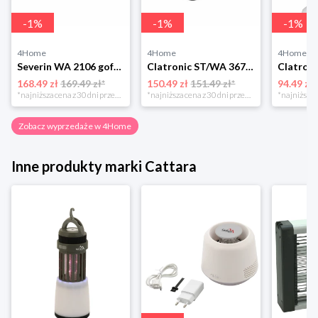
-
1
%
-
1
%
-
1
%
4Home
4Home
4Home
Severin WA 2106 gofrownica duo, czarny
Clatronic ST/WA 3670 Opiekacz do kanapek
168.49 zł
169.49 zł*
150.49 zł
151.49 zł*
94.49 zł
*najniższa cena z 30 dni przed obniżką
*najniższa cena z 30 dni przed obniżką
Zobacz wyprzedaże w 4Home
Inne produkty marki Cattara