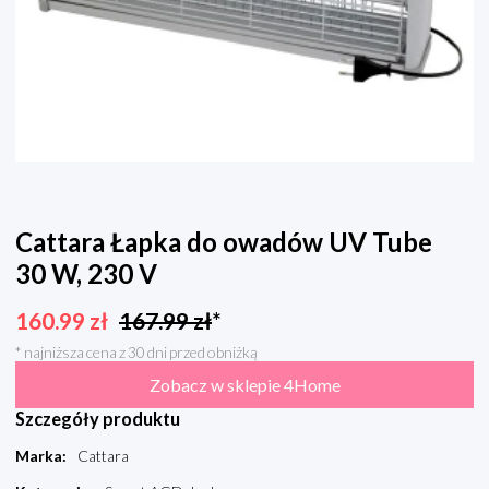
Cattara Łapka do owadów UV Tube
30 W, 230 V
160.99
zł
167.99
zł
*
* najniższa cena z 30 dni przed obniżką
Zobacz w sklepie 4Home
Szczegóły produktu
Marka
:
Cattara