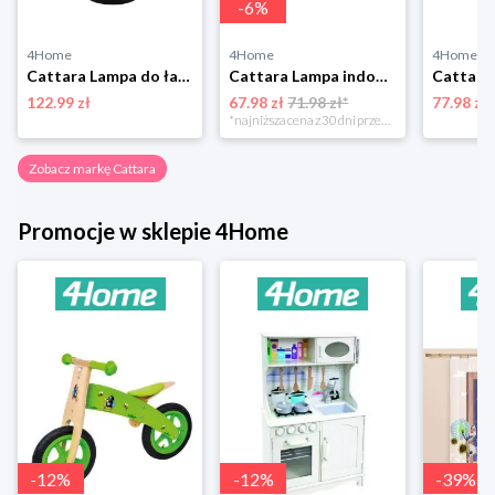
-
6
%
4Home
4Home
4Home
Cattara Lampa do ładowania i łapka do owadów Plum, 20,5 cm
Cattara Lampa indoor i infra łapka na owady 2w1 Table, USB 5 V
122.99 zł
67.98 zł
71.98 zł*
77.98 zł
*najniższa cena z 30 dni przed obniżką
Zobacz markę Cattara
Promocje w sklepie 4Home
-
12
%
-
12
%
-
39
%