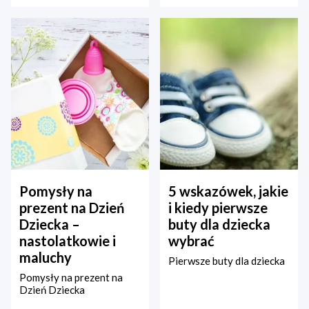
Pomysły na
5 wskazówek, jakie
prezent na Dzień
i kiedy pierwsze
Dziecka –
buty dla dziecka
nastolatkowie i
wybrać
maluchy
Pierwsze buty dla dziecka
Pomysły na prezent na
Dzień Dziecka