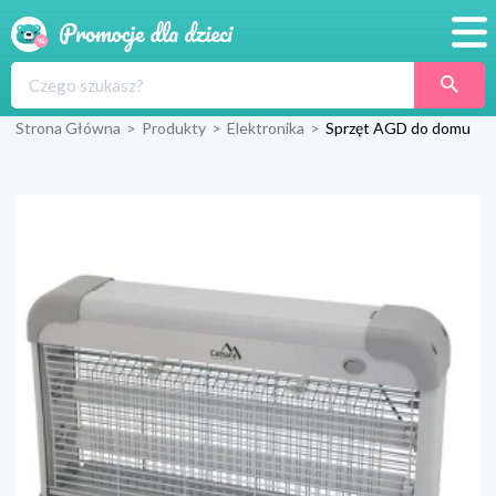
Promocje
Strona Główna
>
Produkty
>
Elektronika
>
Sprzęt AGD do domu
Produkty
Sklepy
Blog
Wyprawka