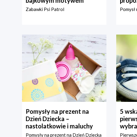
bajkowym motywem
propo
Zabawki Psi Patrol
Pomysł n
Pomysły na prezent na
5 wska
Dzień Dziecka –
pierws
nastolatkowie i maluchy
wybra
Pomysły na prezent na Dzień Dziecka
Pierwsze