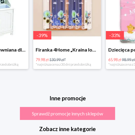
-
39
%
-
33
%
Bino Kuchnia drewniana dla dzieci Provence
Firanka 4Home „Kraina lodu” (Frozen)
79.98 zł
130.99 zł*
65.98 zł
98.99 zł
rzed obniżką
*najniższa cena z 30 dni przed obniżką
*najniższa cena z 3
Inne promocje
Sprawdź promocje innych sklepów
Zobacz inne kategorie