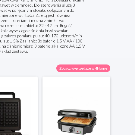
nawet w ciemności. Do sterowania służą 3
wywać w poręcznym stojaku dołączonym do
ierzone wartości. Zaletą jest również
trzema bateriami i można z nim łatwo
a rozmiar mankietu: 22 - 42 cm długość
nik wysokiego ciśnienia krwi rozmiar
Hg zakres pomiaru pulsu: 40-170 uderzeń/min
su: ± 5% Zasilanie: 3x baterie 1,5 V AA / 100-
a ciśnieniomierz, 3 baterie alkaliczne AA 1,5 V,
w skład zestawu.
Zobacz wyprzedaże w 4Home