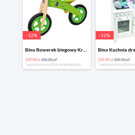
-
12
%
-
12
%
4Home Koc baranek świecący Dino
Bino Rowerek biegowy Krecik
359.99 zł
409.99 zł*
359.99 zł
409.99 zł*
*najniższa cena z 30 dni przed obniżką
*najniższa cena z 30 dni p