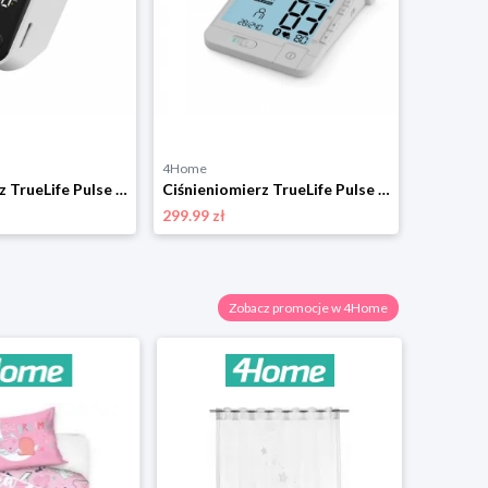
4Home
Ciśnieniomierz TrueLife Pulse B-Vision
Ciśnieniomierz TrueLife Pulse BT
299.99 zł
Zobacz promocje w 4Home