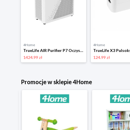
4Home
4Home
TrueLife AIR Purifier P5 oczyszczacz powietrza WiFi
TrueLife AIR Purifier P7 Oczyszczacz powietrza WiFi
TrueLife X3 Pulso
1424.99 zł
124.99 zł
Promocje w sklepie 4Home