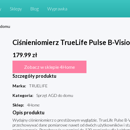
y
Sklepy
Blog
Wyprawka
 domu
Ciśnieniomierz TrueLife Pulse B-Visi
179.99
zł
Zobacz w sklepie 4Home
Szczegóły produktu
Marka
:
TRUELIFE
Kategoria
:
Sprzęt AGD do domu
Sklep
:
4Home
Opis produktu
Wydajny ciśnieniomierz o prestiżowym wyglądzie. TrueLife Pulse B-
przechowywać dane pomiarowe nawet od dwóch użytkowników i stan
pomieszczenia. Przechowuje w pamięci do 120 pomiarów dla każdego