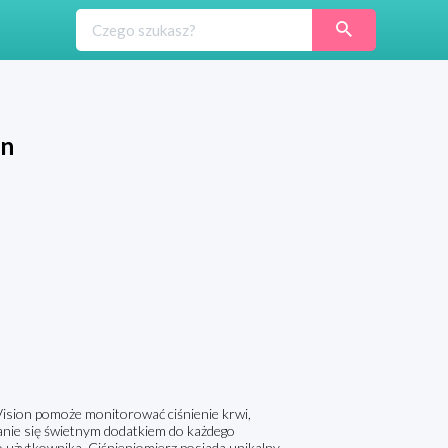
on
Vision pomoże monitorować ciśnienie krwi,
ie się świetnym dodatkiem do każdego
 użytkownika. Ciśnieniomierz posiada unikalny