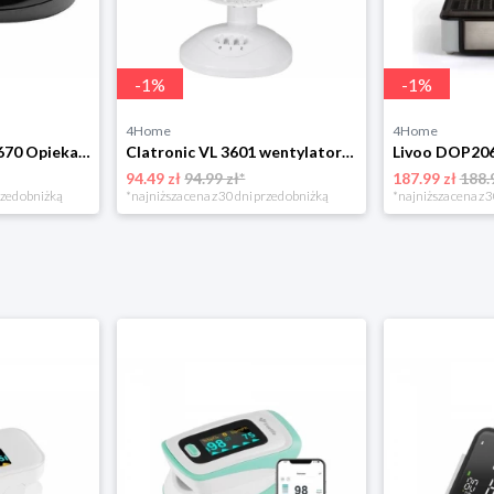
-
1
%
-
1
%
4Home
4Home
Clatronic ST/WA 3670 Opiekacz do kanapek
Clatronic VL 3601 wentylator stołowy 23 cm, biały
Livoo DOP206
94.49 zł
94.99 zł*
187.99 zł
188.
rzed obniżką
*najniższa cena z 30 dni przed obniżką
*najniższa cena z 3