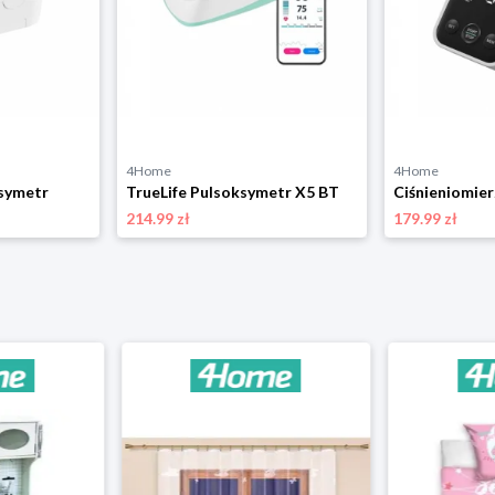
4Home
4Home
ksymetr
TrueLife Pulsoksymetr X5 BT
214.99 zł
179.99 zł