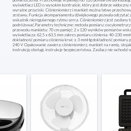
wyświetlacz LED o wysokim kontraście, który jest dobrze widoczny 
wyraźne przyciski. Ciśnieniomierz i mankiet można łatwo przecho
zestawu. Funkcja akompaniamentu dźwiękowego pozwala odczytać zm
wskaźnik nieregularnego rytmu serca. Ciśnieniomierz jest zasilany 
podróżować.Parametry techniczne: metoda pomiaru: oscylometryczn
przewodu mankietu: 70 cm pamięć: 2 x 120 wyników pomiarów wskaź
wyświetlacza: 62,5 x 63,5 mm zakres pomiaru ciśnienia: 40-230 mm
dokładność pomiaru ciśnienia krwi: ± 3 mmHg dokładność pomiaru pul
240 V Opakowanie zawiera: ciśnieniomierz, mankiet na ramię, stojak n
instrukcję obsługi, instrukcje bezpieczeństwa. Zasilacz nie wchodzi 