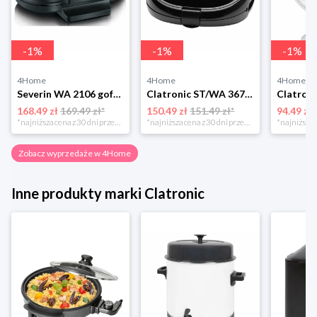
-
1
%
-
1
%
-
1
%
4Home
4Home
4Home
Severin WA 2106 gofrownica duo, czarny
Clatronic ST/WA 3670 Opiekacz do kanapek
168.49 zł
169.49 zł*
150.49 zł
151.49 zł*
94.49 zł
*najniższa cena z 30 dni przed obniżką
*najniższa cena z 30 dni przed obniżką
Zobacz wyprzedaże w 4Home
Inne produkty marki Clatronic