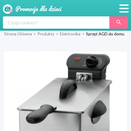
Promocje
Strona Główna
>
Produkty
>
Elektronika
>
Sprzęt AGD do domu
Produkty
Sklepy
Blog
Wyprawka