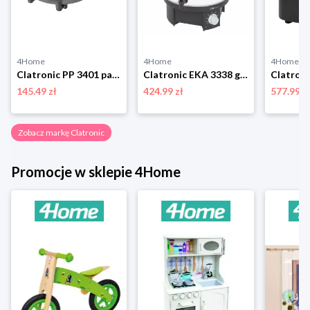
4Home
4Home
4Home
Clatronic PP 3401 patelnia elektryczna
Clatronic EKA 3338 garnek do pasteryzacji 2w1
145.49 zł
424.99 zł
577.99 z
Zobacz markę Clatronic
Promocje w sklepie 4Home