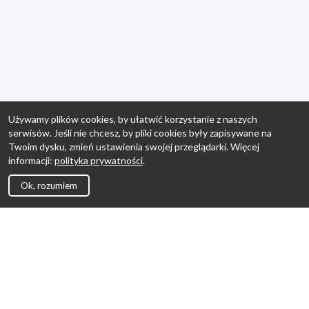
Używamy plików cookies, by ułatwić korzystanie z naszych
serwisów. Jeśli nie chcesz, by pliki cookies były zapisywane na
Twoim dysku, zmień ustawienia swojej przeglądarki. Więcej
informacji:
polityka prywatności
.
Ok, rozumiem