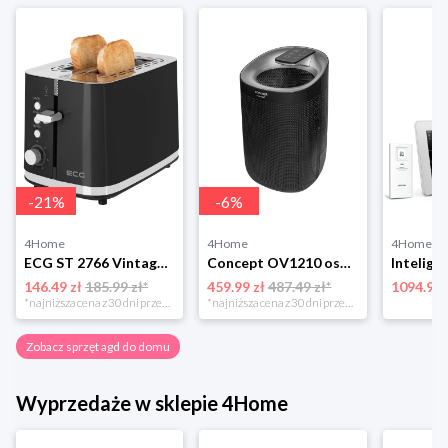
-
21
%
-
6
%
4Home
4Home
4Home
ECG ST 2766 Vintage Nero toster 4-Home
Concept OV1210 osuszacz i oczyszczacz powietrza Perfect Air, czarny
146.49 zł
185.99 zł*
459.99 zł
487.49 zł*
1094.99 
*najniższa cena z 30 dni przed obniżką
*najniższa cena z 30 dni przed obniżką
Zobacz sprzęt agd do domu
Wyprzedaże w sklepie 4Home