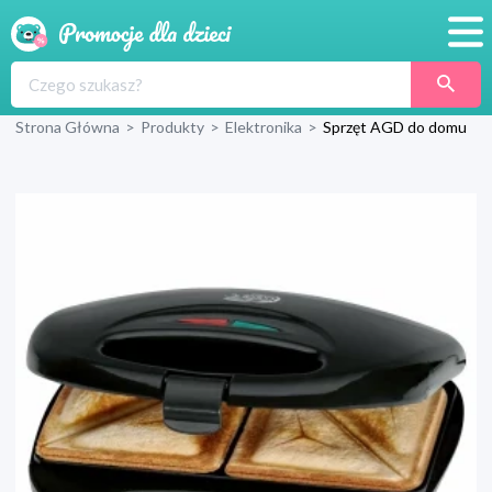
Promocje
Strona Główna
>
Produkty
>
Elektronika
>
Sprzęt AGD do domu
Produkty
Sklepy
Blog
Wyprawka