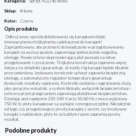
Kategoria
:
Sprzęt AGD do domu
Sklep
:
4Home
Kolor
:
Czarny
Opis produktu
Odkryj nowy sposób delektowania się kanapkami dzięki
innowacyjnemu trójkątnemu opiekaczowi do kanapek!
Zaprojektowany, aby przenieść doświadczenie w przygotowywaniu
kanapek na wyższy poziom, zapewniając jednocześnie wygodną
obsługę. Powierzchnia nieprzywierająca płyt pozwala na łatwe
przygotowanie i czyszczenie. Trójkątna konstrukcja zapewnia więcej
miejsca na składniki i gwarantuje, że każdy róg kanapki będzie idealnie
przyrumieniony. Izolowany termicznie uchwyt zapewnia bezpieczną
obsługę, a automatyczny regulator temperatury gwarantuje
doskonałe rezultaty opiekania. Kontrolki zasilania i nagrzewania służą
jako poręczny wskaźnik, a system blokady, wyłącznik bezpieczeństwa i
ochrona przed przegrzaniem zapewniają dodatkowe bezpieczeństwo.
Działając pod napięciem 220-240 V przy 50/60 Hz z mocą wyjściową
750 W, te płyty kanapkowe są wydajne i energooszczędne. Niezależnie
od tego, czy przygotowujesz prostą kanapkę z serem, czy kreatywne
kanapki z nadzieniem, płyty te za każdym razem zapewnią pyszny
rezultat.
Podobne produkty