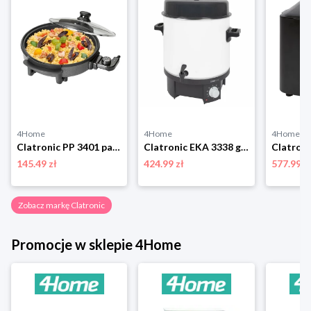
4Home
4Home
4Home
Clatronic PP 3401 patelnia elektryczna
Clatronic EKA 3338 garnek do pasteryzacji 2w1
145.49 zł
424.99 zł
577.99 z
Zobacz markę Clatronic
Promocje w sklepie 4Home