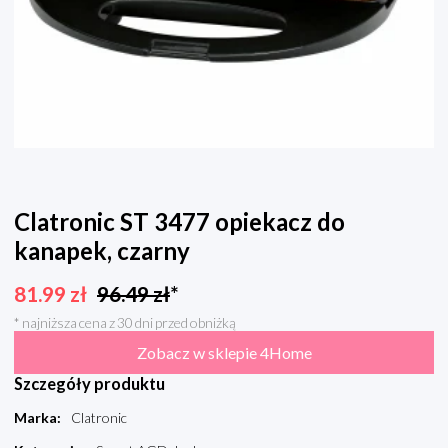
Clatronic ST 3477 opiekacz do
kanapek, czarny
81.99
zł
96.49
zł
*
* najniższa cena z 30 dni przed obniżką
Zobacz w sklepie 4Home
Szczegóły produktu
Marka
:
Clatronic