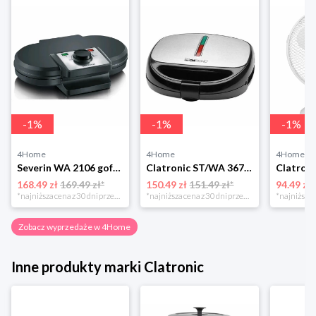
-
1
%
-
1
%
-
1
%
4Home
4Home
4Home
Severin WA 2106 gofrownica duo, czarny
Clatronic ST/WA 3670 Opiekacz do kanapek
168.49 zł
169.49 zł*
150.49 zł
151.49 zł*
94.49 zł
*najniższa cena z 30 dni przed obniżką
*najniższa cena z 30 dni przed obniżką
Zobacz wyprzedaże w 4Home
Inne produkty marki Clatronic