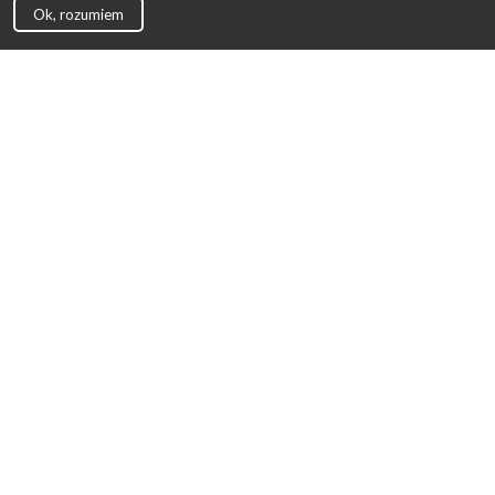
Ok, rozumiem
Strona Główna
Promocje
Sklepy
Wyprawka