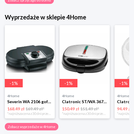
Zobacz sprzęt agd do domu
Wyprzedaże w sklepie 4Home
-
1
%
-
1
%
-
1
%
4Home
4Home
4Home
Severin WA 2106 gofrownica duo, czarny
Clatronic ST/WA 3670 Opiekacz do kanapek
168.49 zł
169.49 zł*
150.49 zł
151.49 zł*
94.49 zł
*najniższa cena z 30 dni przed obniżką
*najniższa cena z 30 dni przed obniżką
Zobacz wyprzedaże w 4Home