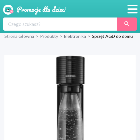
Promocje
Strona Główna
>
Produkty
>
Elektronika
>
Sprzęt AGD do domu
Produkty
Sklepy
Blog
Wyprawka