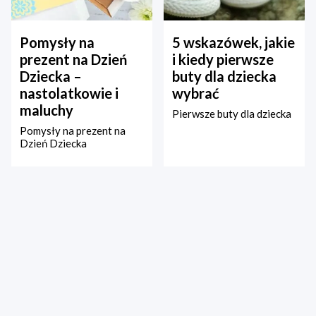
Pomysły na
5 wskazówek, jakie
prezent na Dzień
i kiedy pierwsze
Dziecka –
buty dla dziecka
nastolatkowie i
wybrać
maluchy
Pierwsze buty dla dziecka
Pomysły na prezent na
Dzień Dziecka