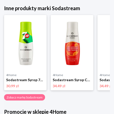
Inne produkty marki Sodastream
4Home
4Home
4Home
Sodastream Syrop 7UP ZERO 440 ml
Sodastream Syrop Cola Orange 440 ml
30.99 zł
34.49 zł
34.49 zł
Zobacz markę Sodastream
Promocje w sklepie 4Home