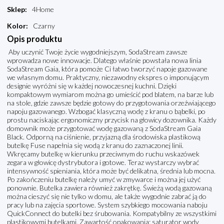
Sklep
:
4Home
Kolor
:
Czarny
Opis produktu
Aby uczynić Twoje życie wygodniejszym, SodaStream zawsze
wprowadza nowe innowacje. Dlatego właśnie powstała nowa linia
SodaStream Gaia, która pomoże Ci łatwo tworzyć napoje gazowane
we własnym domu. Praktyczny, niezawodny ekspres o imponującym
designie wyróżni się w każdej nowoczesnej kuchni. Dzięki
kompaktowym wymiarom można go umieścić pod blatem, na barze lub
na stole, gdzie zawsze będzie gotowy do przygotowania orzeźwiającego
napoju gazowanego. Wzbogać klasyczną wodę z kranu o bąbelki, po
prostu naciskając ergonomiczny przycisk na głowicy dozownika. Każdy
domownik może przygotować wodę gazowaną z SodaStream Gaia
Black. Odporną na ciśnienie, przyjazną dla środowiska plastikową
butelkę Fuse napełnia się wodą z kranu do zaznaczonej linii.
Wkręcamy butelkę w kierunku przeciwnym do ruchu wskazówek
zegara w głowicę dystrybutora i gotowe. Teraz wystarczy wybrać
intensywność spieniania, która może być delikatna, średnia lub mocna.
Po zakończeniu butelkę należy umyć w zmywarce i można jej użyć
ponownie. Butelka zawiera również zakrętkę. Świeżą wodą gazowaną
można cieszyć się nie tylko w domu, ale także wygodnie zabrać ją do
pracy lub na zajęcia sportowe. System szybkiego mocowania naboju
QuickConnect do butelki bez śrubowania. Kompatybilny ze wszystkimi
plastikowymi butelkami. Zawartość opakowania: saturator wody