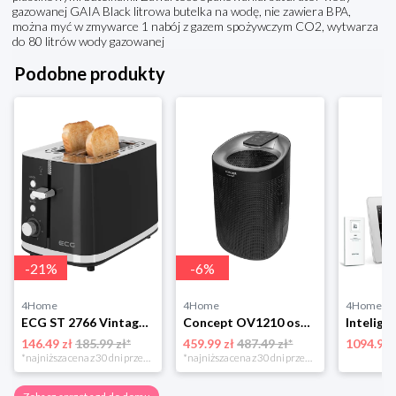
gazowanej GAIA Black litrowa butelka na wodę, nie zawiera BPA,
można myć w zmywarce 1 nabój z gazem spożywczym CO2, wytwarza
do 80 litrów wody gazowanej
Podobne produkty
-
21
%
-
6
%
4Home
4Home
4Home
ECG ST 2766 Vintage Nero toster 4-Home
Concept OV1210 osuszacz i oczyszczacz powietrza Perfect Air, czarny
146.49 zł
185.99 zł*
459.99 zł
487.49 zł*
1094.99 
*najniższa cena z 30 dni przed obniżką
*najniższa cena z 30 dni przed obniżką