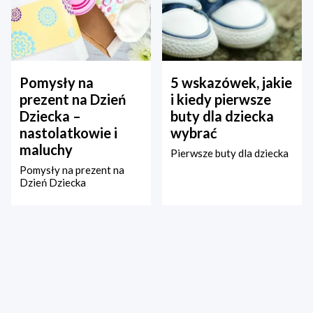
Pomysły na
5 wskazówek, jakie
prezent na Dzień
i kiedy pierwsze
Dziecka –
buty dla dziecka
nastolatkowie i
wybrać
maluchy
Pierwsze buty dla dziecka
Pomysły na prezent na
Dzień Dziecka