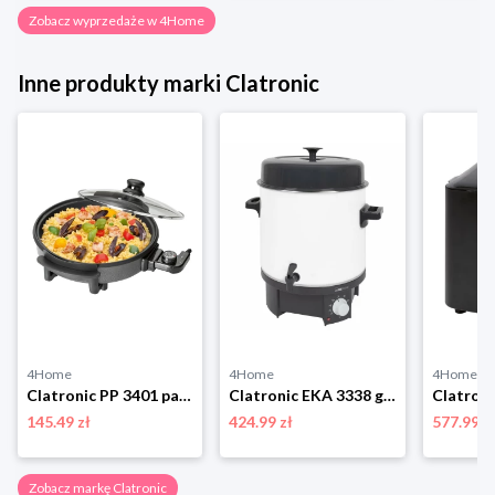
Zobacz wyprzedaże w 4Home
Inne produkty marki Clatronic
4Home
4Home
4Home
Clatronic PP 3401 patelnia elektryczna
Clatronic EKA 3338 garnek do pasteryzacji 2w1
145.49 zł
424.99 zł
577.99 z
Zobacz markę Clatronic