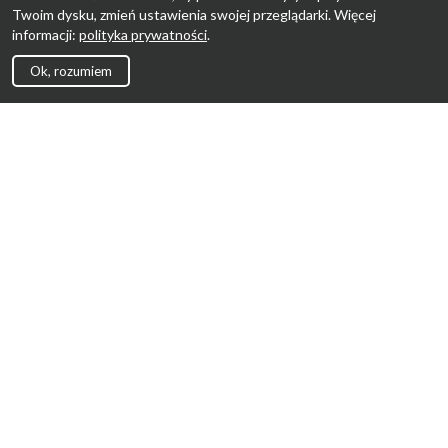
Twoim dysku, zmień ustawienia swojej przeglądarki. Więcej
informacji:
polityka prywatności
.
Ok, rozumiem
Strona Główna
Promocje
Sklepy