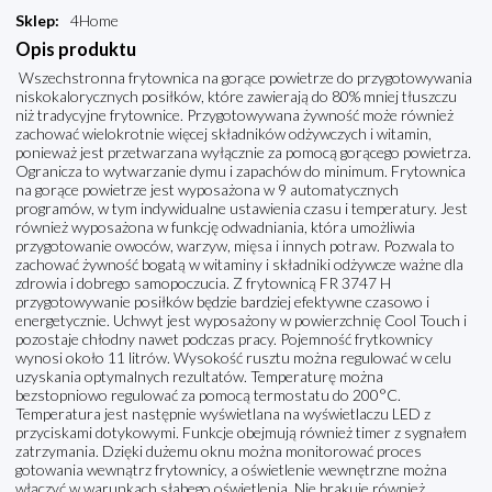
Sklep
:
4Home
Opis produktu
Wszechstronna frytownica na gorące powietrze do przygotowywania
niskokalorycznych posiłków, które zawierają do 80% mniej tłuszczu
niż tradycyjne frytownice. Przygotowywana żywność może również
zachować wielokrotnie więcej składników odżywczych i witamin,
ponieważ jest przetwarzana wyłącznie za pomocą gorącego powietrza.
Ogranicza to wytwarzanie dymu i zapachów do minimum. Frytownica
na gorące powietrze jest wyposażona w 9 automatycznych
programów, w tym indywidualne ustawienia czasu i temperatury. Jest
również wyposażona w funkcję odwadniania, która umożliwia
przygotowanie owoców, warzyw, mięsa i innych potraw. Pozwala to
zachować żywność bogatą w witaminy i składniki odżywcze ważne dla
zdrowia i dobrego samopoczucia. Z frytownicą FR 3747 H
przygotowywanie posiłków będzie bardziej efektywne czasowo i
energetycznie. Uchwyt jest wyposażony w powierzchnię Cool Touch i
pozostaje chłodny nawet podczas pracy. Pojemność frytkownicy
wynosi około 11 litrów. Wysokość rusztu można regulować w celu
uzyskania optymalnych rezultatów. Temperaturę można
bezstopniowo regulować za pomocą termostatu do 200°C.
Temperatura jest następnie wyświetlana na wyświetlaczu LED z
przyciskami dotykowymi. Funkcje obejmują również timer z sygnałem
zatrzymania. Dzięki dużemu oknu można monitorować proces
gotowania wewnątrz frytownicy, a oświetlenie wewnętrzne można
włączyć w warunkach słabego oświetlenia. Nie brakuje również