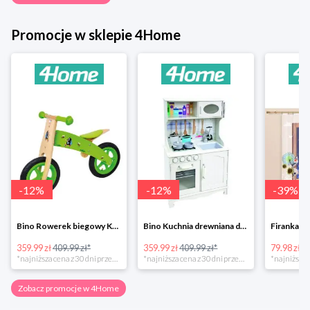
Promocje w sklepie 4Home
-
12
%
-
12
%
-
39
%
Bino Rowerek biegowy Krecik
Bino Kuchnia drewniana dla dzieci Provence
359.99 zł
409.99 zł*
359.99 zł
409.99 zł*
79.98 zł
13
*najniższa cena z 30 dni przed obniżką
*najniższa cena z 30 dni przed obniżką
Zobacz promocje w 4Home