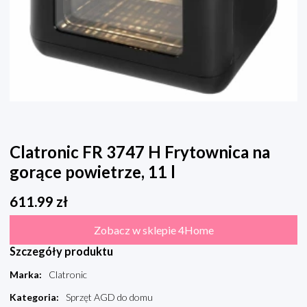
Clatronic FR 3747 H Frytownica na
gorące powietrze, 11 l
611.99
zł
Zobacz w sklepie 4Home
Szczegóły produktu
Marka
:
Clatronic
Kategoria
:
Sprzęt AGD do domu