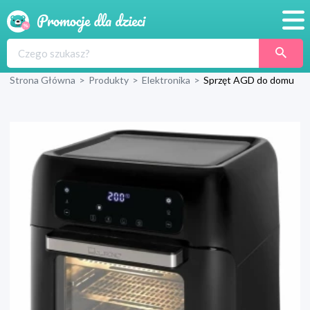
Promocje
Strona Główna
>
Produkty
>
Elektronika
>
Sprzęt AGD do domu
Produkty
Sklepy
Blog
Wyprawka