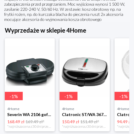
zabezpieczenia przed przegrzaniem. Moc wyjściowa wynosi 1 500 W,
zasilanie 220-240 V, 50/60 Hz. W zestawie: kosz obrotowy np. na
frytki rożen, np. do kurczaka blacha do pieczenia ruszt 2x akcesoria
mocujące akcesoria do wyjmowania kosza obrotowego
Wyprzedaże w sklepie 4Home
-
1
%
-
1
%
-
1
%
4Home
4Home
4Home
Severin WA 2106 gofrownica duo, czarny
Clatronic ST/WA 3670 Opiekacz do kanapek
168.49 zł
169.49 zł*
150.49 zł
151.49 zł*
94.49 zł
*najniższa cena z 30 dni przed obniżką
*najniższa cena z 30 dni przed obniżką