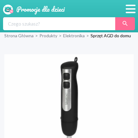
Promocje
Strona Główna
>
Produkty
>
Elektronika
>
Sprzęt AGD do domu
Produkty
Sklepy
Blog
Wyprawka