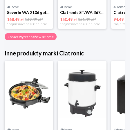
4Home
4Home
4Home
Severin WA 2106 gofrownica duo, czarny
Clatronic ST/WA 3670 Opiekacz do kanapek
168.49 zł
169.49 zł*
150.49 zł
151.49 zł*
94.49 zł
*najniższa cena z 30 dni przed obniżką
*najniższa cena z 30 dni przed obniżką
Zobacz wyprzedaże w 4Home
Inne produkty marki Clatronic
4Home
4Home
4Home