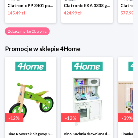
Clatronic PP 3401 patelnia elektryczna
Clatronic EKA 3338 garnek do pasteryzacji 2w1
145.49 zł
424.99 zł
577.99 z
Zobacz markę Clatronic
Promocje w sklepie 4Home
-
12
%
-
12
%
-
39
%
Bino Rowerek biegowy Krecik
Bino Kuchnia drewniana dla dzieci Provence