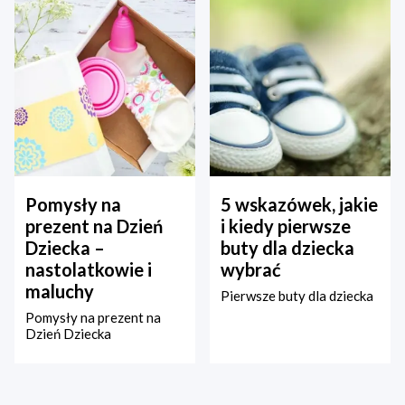
Pomysły na
5 wskazówek, jakie
prezent na Dzień
i kiedy pierwsze
Dziecka –
buty dla dziecka
nastolatkowie i
wybrać
maluchy
Pierwsze buty dla dziecka
Pomysły na prezent na
Dzień Dziecka