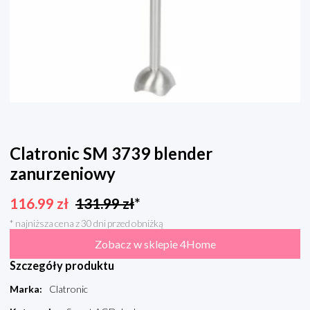
Clatronic SM 3739 blender
zanurzeniowy
116.99
zł
131.99
zł
*
* najniższa cena z 30 dni przed obniżką
Zobacz w sklepie 4Home
Szczegóły produktu
Marka
:
Clatronic