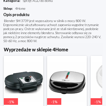
Kategoria
:
Sprzęt AGD do domu
Sklep
:
4Home
Opis produktu
Blender SM 3739 jest wyposażony w silnik o mocy 800 W.
Ergonomicznie ukształtowany uchwyt zapewnia wygodne trzymanie
podczas pracy. Ostrze wykonane jest ze stali nierdzewnej, podobnie
jak niektóre inne elementy blendera. Sterowanie odbywa się za
pomocą 2 przycisków na górze uchwytu. Zasilanie wynosi 220-240 V,
50-60 Hz, a moc 800 W.
Wyprzedaże w sklepie 4Home
-
1
%
-
1
%
-
1
%