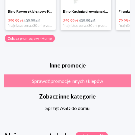
Bino Rowerek biegowy Krecik
Bino Kuchnia drewniana dla dzieci Provence
359.99 zł
409.99 zł*
359.99 zł
409.99 zł*
79.98 zł
13
*najniższa cena z 30 dni przed obniżką
*najniższa cena z 30 dni przed obniżką
Zobacz promocje w 4Home
Inne promocje
Sprawdź promocje innych sklepów
Zobacz inne kategorie
Sprzęt AGD do domu