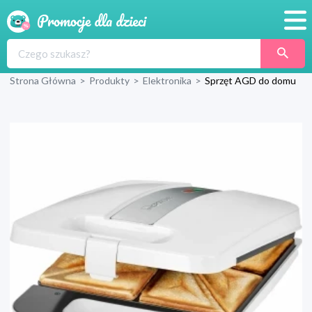
Promocje
Strona Główna
>
Produkty
>
Elektronika
>
Sprzęt AGD do domu
Produkty
Sklepy
Blog
Wyprawka