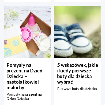
Pomysły na
5 wskazówek, jakie
prezent na Dzień
i kiedy pierwsze
Dziecka –
buty dla dziecka
nastolatkowie i
wybrać
maluchy
Pierwsze buty dla dziecka
Pomysły na prezent na
Dzień Dziecka