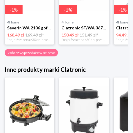
-
1
%
-
1
%
-
1
%
4Home
4Home
4Home
Severin WA 2106 gofrownica duo, czarny
Clatronic ST/WA 3670 Opiekacz do kanapek
168.49 zł
169.49 zł*
150.49 zł
151.49 zł*
94.49 zł
*najniższa cena z 30 dni przed obniżką
*najniższa cena z 30 dni przed obniżką
Zobacz wyprzedaże w 4Home
Inne produkty marki Clatronic