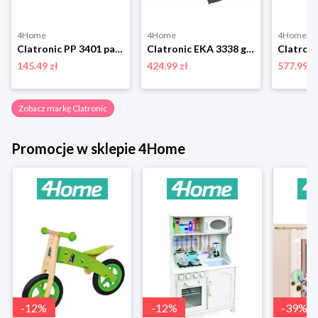
4Home
4Home
4Home
Clatronic PP 3401 patelnia elektryczna
Clatronic EKA 3338 garnek do pasteryzacji 2w1
145.49 zł
424.99 zł
577.99 z
Zobacz markę Clatronic
Promocje w sklepie 4Home
-
12
%
-
12
%
-
39
%