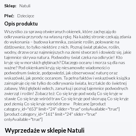
Sklep
:
Natuli
Płeć
:
Dziecięce
Opis produktu
Wszystko za sprawą otwieranych okienek, które zachęcają do
odkrywania przyrody na własną rękę. Na każdej stronie czekają zdania
do wykonania – budowa karmnika, zasianie roślin, polowanie na
dżdżownice, to tylko niektóre z nich. Poznaj świat ptaków, roślin,
wodny, drzew oraz najmniejszych na ziemi stworzeń i dowiedz się, jakie
tajemnice skrywa natura. Podwodny świat czeka na odkrycie! Kto
kryje się w morskich głębinach? Dlaczego oceany i morza są dla nas
ważne? Pod okienkami kryją się niesamowite wiadomości o
podwodnym świecie, podpowiedzi, jak obserwować naturę oraz
wskazówki, jak pomóc oceanom. Ta pełna faktów i wskazówek książka
zainspiruje cię nie tylko do odkrywania świata, lecz także do świetnej
zabawy. Weź głęboki wdech, zanurkuj i poznaj tajemnice podwodnych
zwierząt i roślin! Zobacz też: Co się kryje pod wodą Co się kryje w
stawie Co się kryje wśród traw Co się kryje pod skorupą Co się kryje
pod ziemią Co się kryje wśród drzew Polecane [product
category_id="653" limit="24" slider="true" onlyAvailable="true"]
[product category_id="161" limit="24" slider="true"
onlyAvailable="true"]
Wyprzedaże w sklepie Natuli