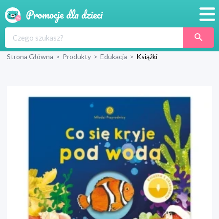
Promocje
Strona Główna
>
Produkty
>
Edukacja
>
Książki
Produkty
Sklepy
Blog
Wyprawka