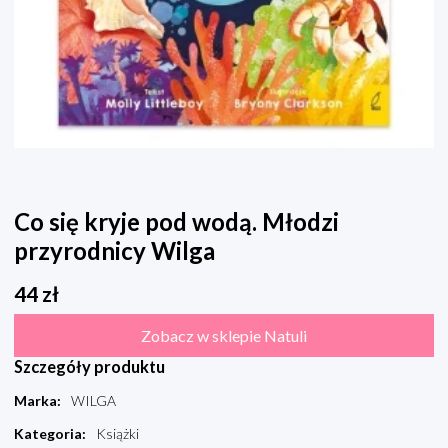
Co się kryje pod wodą. Młodzi
przyrodnicy Wilga
44
zł
Zobacz w sklepie Natuli
Szczegóły produktu
Marka
:
WILGA
Kategoria
:
Książki