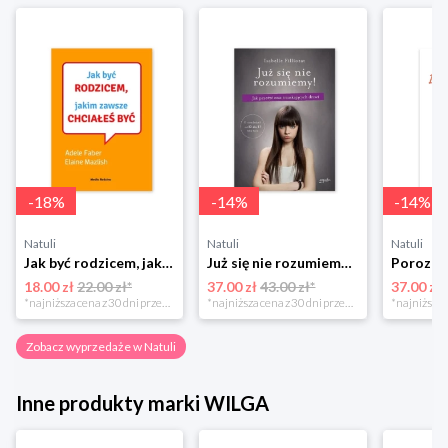
-
18
%
-
14
%
-
14
%
Natuli
Natuli
Natuli
Jak być rodzicem, jakim zawsze chciałeś być Media rodzina
Już się nie rozumiemy! Jak przeżyć czas trzaskających drzwi Esprit
18.00 zł
22.00 zł*
37.00 zł
43.00 zł*
37.00 zł
*najniższa cena z 30 dni przed obniżką
*najniższa cena z 30 dni przed obniżką
Zobacz wyprzedaże w Natuli
Inne produkty marki WILGA