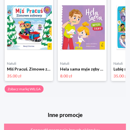
Natuli
Natuli
Natuli
Miś Pracuś. Zimowe zabawy Wilga
Hela sama myje zęby Wilga
Lubię si
35.00 zł
8.00 zł
35.00 zł
Zobacz markę WILGA
Inne promocje
Sprawdź promocje innych sklepów