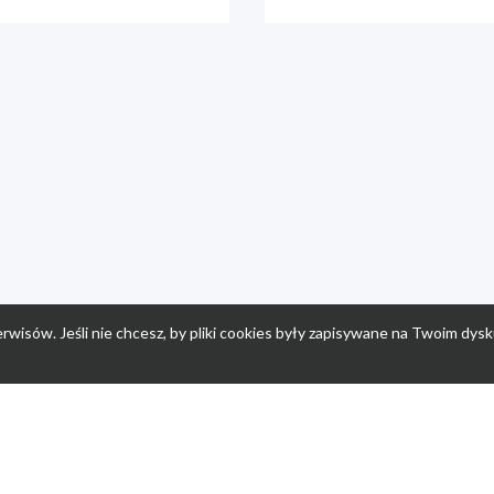
rwisów. Jeśli nie chcesz, by pliki cookies były zapisywane na Twoim dysk
a
Przepisy dla dzieci
Po