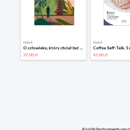
Natuli
Natuli
O człowieku, który chciał być szczęśliwy Aktywa
37.00 zł
41.00 zł
Książki
Instrumenty mu