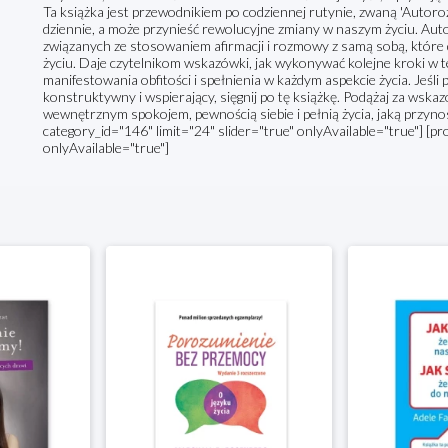
Ta książka jest przewodnikiem po codziennej rutynie, zwaną 'Autoro
dziennie, a może przynieść rewolucyjne zmiany w naszym życiu. Auto
związanych ze stosowaniem afirmacji i rozmowy z samą sobą, które
życiu. Daje czytelnikom wskazówki, jak wykonywać kolejne kroki w 
manifestowania obfitości i spełnienia w każdym aspekcie życia. Jeśli
konstruktywny i wspierający, sięgnij po tę książkę. Podążaj za wskaz
wewnętrznym spokojem, pewnością siebie i pełnią życia, jaką przyno
category_id="146" limit="24" slider="true" onlyAvailable="true"] [pr
onlyAvailable="true"]