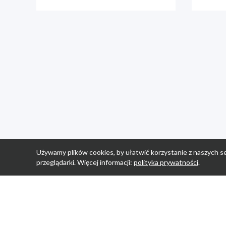
Używamy plików cookies, by ułatwić korzystanie z naszych se
przeglądarki. Więcej informacji:
polityka prywatności
.
Strona Główn