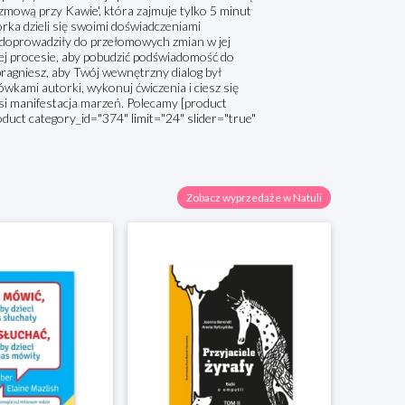
zmową przy Kawie', która zajmuje tylko 5 minut
rka dzieli się swoimi doświadczeniami
 doprowadziły do przełomowych zmian w jej
tej procesie, aby pobudzić podświadomość do
 pragniesz, aby Twój wewnętrzny dialog był
ówkami autorki, wykonuj ćwiczenia i ciesz się
si manifestacja marzeń. Polecamy [product
oduct category_id="374" limit="24" slider="true"
Zobacz wyprzedaże w Natuli