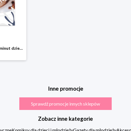
Coffee Seff-Talk. 5 minut dziennie, a zaczarujesz swoje życie Aktywa
Inne promocje
Sprawdź promocje innych sklepów
Zobacz inne kategorie
zyczne
Komiksy dla dzieci i młodzieży
Gazety dla młodzieży
Akcesor