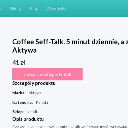
y
Sklepy
Blog
Wyprawka
Coffee Seff-Talk. 5 minut dziennie, a 
Aktywa
41
zł
Zobacz w sklepie Natuli
Szczegóły produktu
Marka
:
Aktywa
Kategoria
:
Książki
Sklep
:
Natuli
Opis produktu
Czy wiesz, że możesz świadomie kształtować swoje myśli, wpływają