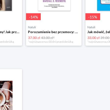
-
14
%
-
15
%
Natuli
Natuli
Już się nie rozumiemy! Jak przeżyć czas trzaskających drzwi Esprit
Porozumienie bez przemocy: o języku życia Czarna owca
37.00 zł
43.00 zł*
33.00 zł
39.00 
rzed obniżką
*najniższa cena z 30 dni przed obniżką
*najniższa cena z 3