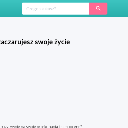
zaczarujesz swoje życie
c pozytywnie na swoje przekonania i samoocenę?