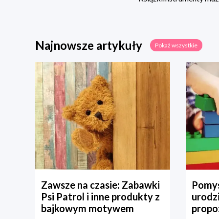
Najnowsze artykuły
Pokaż wszystkie
Zawsze na czasie: Zabawki
Pomys
Psi Patrol i inne produkty z
urodz
bajkowym motywem
propo