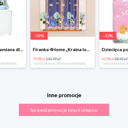
-
39
%
-
33
%
Bino Kuchnia drewniana dla dzieci Provence
Firanka 4Home „Kraina lodu” (Frozen)
79.98 zł
130.99 zł*
65.98 zł
98.99 zł
rzed obniżką
*najniższa cena z 30 dni przed obniżką
*najniższa cena z 3
Inne promocje
Sprawdź promocje innych sklepów