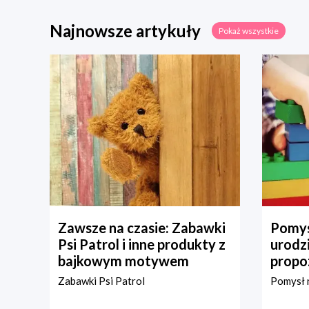
Najnowsze artykuły
Pokaż wszystkie
Zawsze na czasie: Zabawki
Pomys
Psi Patrol i inne produkty z
urodz
bajkowym motywem
propo
Zabawki Psi Patrol
Pomysł n