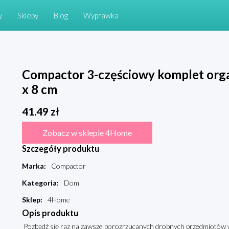
y
Sklepy
Blog
Wyprawka
Compactor 3-częściowy komplet orga
x 8 cm
41.49
zł
Zobacz w sklepie 4Home
Szczegóły produktu
Marka
:
Compactor
Kategoria
:
Dom
Sklep
:
4Home
Opis produktu
Pozbądź się raz na zawsze porozrzucanych drobnych przedmiotów w s