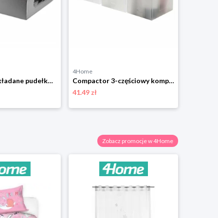
4Home
4Home
Compactor Składane pudełko kartonowe do przechowywania z PVC 58 x 48 x 16 cm, szary
Compactor 3-częściowy komplet organizerów Optimo, 30 x15,5 x 8 cm
41.49 zł
62.99 zł
Zobacz promocje w 4Home