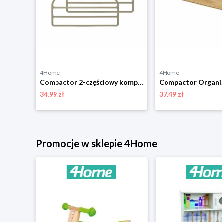
4Home
4Home
Compactor Zestaw wieszaków z powłoką antypoślizgową Sticky, 3 szt.
Compactor 2-częściowy komplet wieszaków na spodnie Velvet, 45 cm
34.99 zł
37.49 zł
niżką
Promocje w sklepie 4Home