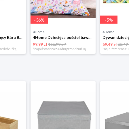
-
36
%
-
5
%
4Home
4Home
Bellatex Koc dziecięcy Bára Butterfly różowy, 75 x 100 cm
4Home Dziecięca pościel bawełniana Unicorns, 140 x 200 cm, 70 x 90 cm
99.99 zł
156.99 zł*
59.49 zł
62.49 
rzed obniżką
*najniższa cena z 30 dni przed obniżką
*najniższa cena z 3