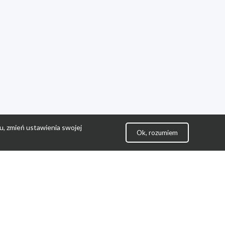
u, zmień ustawienia swojej
Ok, rozumiem
lityka Prywatności
ontakt