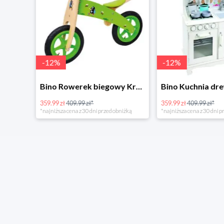
-
12
%
-
12
%
4Home Koc baranek świecący Dino
Bino Rowerek biegowy Krecik
359.99 zł
409.99 zł*
359.99 zł
409.99 zł*
*najniższa cena z 30 dni przed obniżką
*najniższa cena z 30 dni p