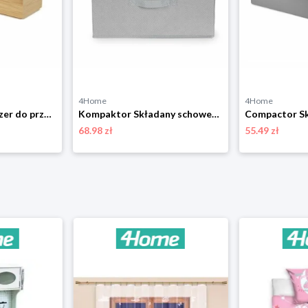
4Home
4Home
Compactor Organizer do przechowywania Bamboo Box M, 22,5 x 7,5 x 6,5 cm, M
Kompaktor Składany schowek kartonowy Wos, 40 x 50 x 25 cm, szary, L Compactor
68.98 zł
55.49 zł