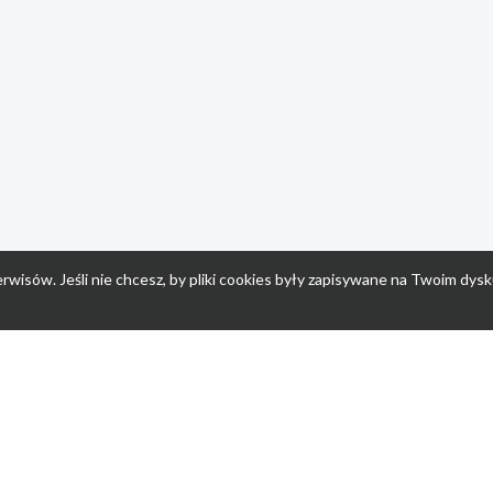
rwisów. Jeśli nie chcesz, by pliki cookies były zapisywane na Twoim dysk
a
Przepisy dla dzieci
Po
Nuumi.pl - moda online
K