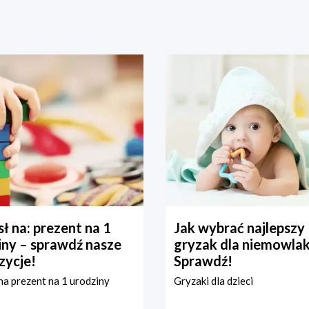
ł na: prezent na 1
Jak wybrać najlepszy
iny – sprawdź nasze
gryzak dla niemowla
zycje!
Sprawdź!
a prezent na 1 urodziny
Gryzaki dla dzieci