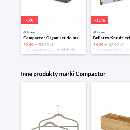
-
5
%
-
10
%
4Home
4Home
Rabalux 2283 nocne oświetlenie LED Pumpkin
Compactor Organizer do przechowywania Toronto, 30 x 20 x 12 cm, ciemnobrązowy
52.49 zł
55.49 zł*
56.49 zł
62.99 zł*
niżką
*najniższa cena z 30 dni przed obniżką
*najniższa cena z 30 dni p
Inne produkty marki Compactor