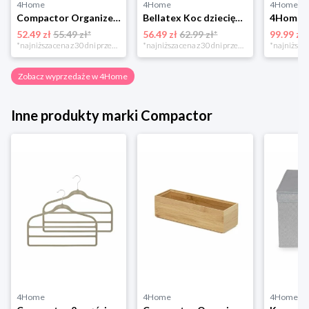
4Home
4Home
4Home
Compactor Organizer do przechowywania Toronto, 30 x 20 x 12 cm, ciemnobrązowy
Bellatex Koc dziecięcy Bára Butterfly różowy, 75 x 100 cm
52.49 zł
55.49 zł*
56.49 zł
62.99 zł*
99.99 zł
*najniższa cena z 30 dni przed obniżką
*najniższa cena z 30 dni przed obniżką
Zobacz wyprzedaże w 4Home
Inne produkty marki Compactor
4Home
4Home
4Home