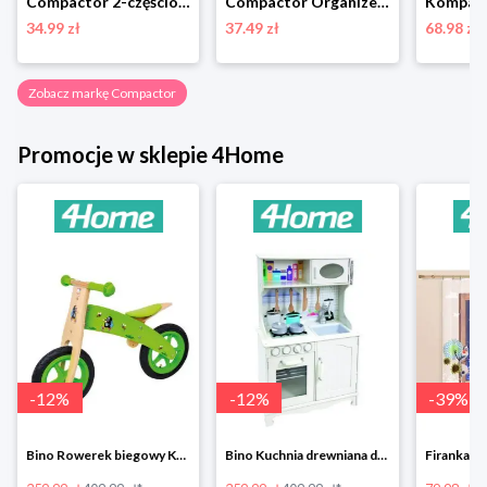
Compactor 2-częściowy komplet wieszaków na spodnie Velvet, 45 cm
Compactor Organizer do przechowywania Bamboo Box M, 22,5 x 7,5 x 6,5 cm, M
34.99 zł
37.49 zł
68.98 zł
Zobacz markę Compactor
Promocje w sklepie 4Home
-
12
%
-
12
%
-
39
%
Bino Rowerek biegowy Krecik
Bino Kuchnia drewniana dla dzieci Provence