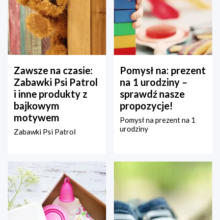
Zawsze na czasie:
Pomysł na: prezent
Zabawki Psi Patrol
na 1 urodziny –
i inne produkty z
sprawdź nasze
bajkowym
propozycje!
motywem
Pomysł na prezent na 1
urodziny
Zabawki Psi Patrol