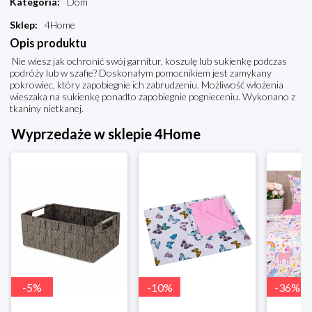
Kategoria
:
Dom
Sklep
:
4Home
Opis produktu
Nie wiesz jak ochronić swój garnitur, koszulę lub sukienkę podczas
podróży lub w szafie? Doskonałym pomocnikiem jest zamykany
pokrowiec, który zapobiegnie ich zabrudzeniu. Możliwość włożenia
wieszaka na sukienkę ponadto zapobiegnie pognieceniu. Wykonano z
tkaniny nietkanej.
Wyprzedaże w sklepie 4Home
-
5
%
-
10
%
-
36
%