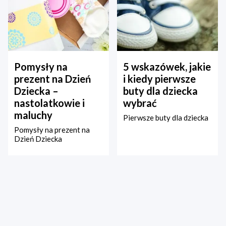
Pomysły na
5 wskazówek, jakie
prezent na Dzień
i kiedy pierwsze
Dziecka –
buty dla dziecka
nastolatkowie i
wybrać
maluchy
Pierwsze buty dla dziecka
Pomysły na prezent na
Dzień Dziecka