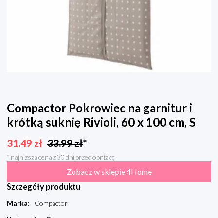
Compactor Pokrowiec na garnitur i
krótką suknię Rivioli, 60 x 100 cm, S
31.49
zł
33.99
zł
*
* najniższa cena z 30 dni przed obniżką
Zobacz w sklepie 4Home
Szczegóły produktu
Marka
:
Compactor