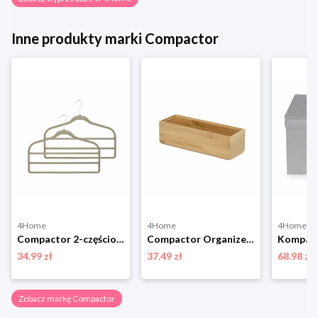
Inne produkty marki Compactor
4Home
4Home
4Home
Compactor 2-częściowy komplet wieszaków na spodnie Velvet, 45 cm
Compactor Organizer do przechowywania Bamboo Box M, 22,5 x 7,5 x 6,5 cm, M
34.99 zł
37.49 zł
68.98 zł
Zobacz markę Compactor