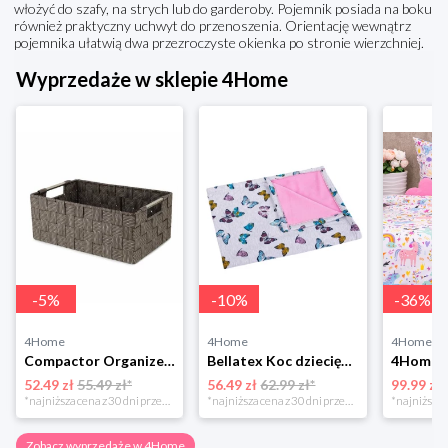
włożyć do szafy, na strych lub do garderoby. Pojemnik posiada na boku
również praktyczny uchwyt do przenoszenia. Orientację wewnątrz
pojemnika ułatwią dwa przezroczyste okienka po stronie wierzchniej.
Wyprzedaże w sklepie 4Home
-
5
%
-
10
%
-
36
%
4Home
4Home
4Home
Compactor Organizer do przechowywania Toronto, 30 x 20 x 12 cm, ciemnobrązowy
Bellatex Koc dziecięcy Bára Butterfly różowy, 75 x 100 cm
52.49 zł
55.49 zł*
56.49 zł
62.99 zł*
99.99 zł
*najniższa cena z 30 dni przed obniżką
*najniższa cena z 30 dni przed obniżką
Zobacz wyprzedaże w 4Home