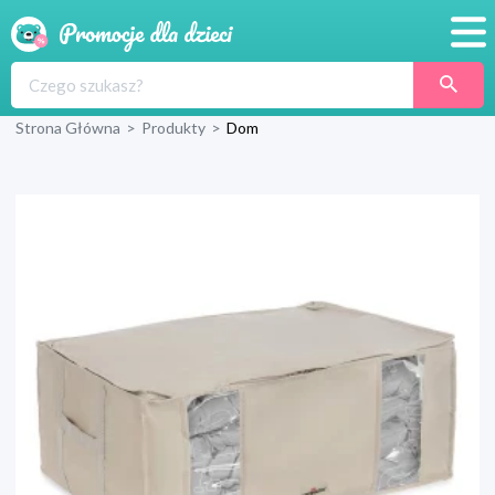
Promocje
Strona Główna
>
Produkty
>
Dom
Produkty
Sklepy
Blog
Wyprawka