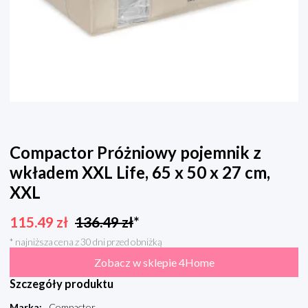
Compactor Próżniowy pojemnik z
wkładem XXL Life, 65 x 50 x 27 cm,
XXL
115.49
zł
136.49
zł
*
* najniższa cena z 30 dni przed obniżką
Zobacz w sklepie 4Home
Szczegóły produktu
Marka
:
Compactor