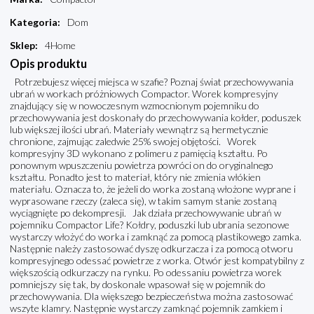
Kategoria
:
Dom
Sklep
:
4Home
Opis produktu
Potrzebujesz więcej miejsca w szafie? Poznaj świat przechowywania
ubrań w workach próżniowych Compactor. Worek kompresyjny
znajdujący się w nowoczesnym wzmocnionym pojemniku do
przechowywania jest doskonały do przechowywania kołder, poduszek
lub większej ilości ubrań. Materiały wewnątrz są hermetycznie
chronione, zajmując zaledwie 25% swojej objętości. Worek
kompresyjny 3D wykonano z polimeru z pamięcią kształtu. Po
ponownym wpuszczeniu powietrza powróci on do oryginalnego
kształtu. Ponadto jest to materiał, który nie zmienia włókien
materiału. Oznacza to, że jeżeli do worka zostaną włożone wyprane i
wyprasowane rzeczy (zaleca się), w takim samym stanie zostaną
wyciągnięte po dekompresji. Jak działa przechowywanie ubrań w
pojemniku Compactor Life? Kołdry, poduszki lub ubrania sezonowe
wystarczy włożyć do worka i zamknąć za pomocą plastikowego zamka.
Następnie należy zastosować dyszę odkurzacza i za pomocą otworu
kompresyjnego odessać powietrze z worka. Otwór jest kompatybilny z
większością odkurzaczy na rynku. Po odessaniu powietrza worek
pomniejszy się tak, by doskonale wpasował się w pojemnik do
przechowywania. Dla większego bezpieczeństwa można zastosować
wszyte klamry. Następnie wystarczy zamknąć pojemnik zamkiem i