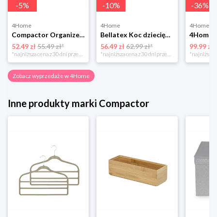
-
5
%
-
10
%
-
36
%
4Home
4Home
4Home
Compactor Organizer do przechowywania Toronto, 30 x 20 x 12 cm, ciemnobrązowy
Bellatex Koc dziecięcy Bára Butterfly różowy, 75 x 100 cm
52.49 zł
55.49 zł*
56.49 zł
62.99 zł*
99.99 zł
*najniższa cena z 30 dni przed obniżką
*najniższa cena z 30 dni przed obniżką
Zobacz wyprzedaże w 4Home
Inne produkty marki Compactor