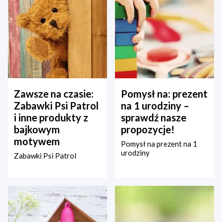
Zawsze na czasie:
Pomysł na: prezent
Zabawki Psi Patrol
na 1 urodziny –
i inne produkty z
sprawdź nasze
bajkowym
propozycje!
motywem
Pomysł na prezent na 1
urodziny
Zabawki Psi Patrol