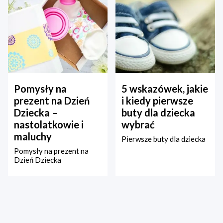
Pomysły na
5 wskazówek, jakie
prezent na Dzień
i kiedy pierwsze
Dziecka –
buty dla dziecka
nastolatkowie i
wybrać
maluchy
Pierwsze buty dla dziecka
Pomysły na prezent na
Dzień Dziecka