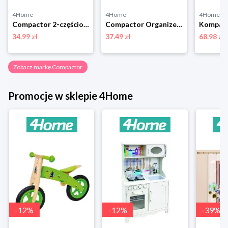
4Home
4Home
4Home
Compactor 2-częściowy komplet wieszaków na spodnie Velvet, 45 cm
Compactor Organizer do przechowywania Bamboo Box M, 22,5 x 7,5 x 6,5 cm, M
34.99 zł
37.49 zł
68.98 zł
Zobacz markę Compactor
Promocje w sklepie 4Home
-
12
%
-
12
%
-
39
%