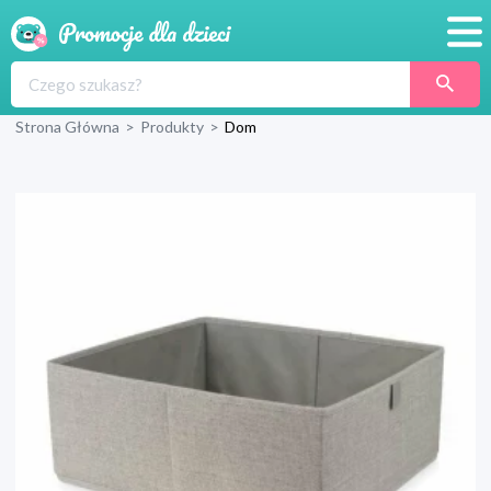
Promocje
Strona Główna
>
Produkty
>
Dom
Produkty
Sklepy
Blog
Wyprawka