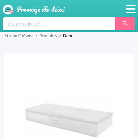
Promocje
Strona Główna
>
Produkty
>
Dom
Produkty
Sklepy
Blog
Wyprawka