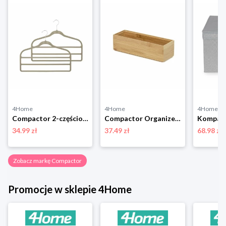
4Home
4Home
4Home
Compactor 2-częściowy komplet wieszaków na spodnie Velvet, 45 cm
Compactor Organizer do przechowywania Bamboo Box M, 22,5 x 7,5 x 6,5 cm, M
34.99 zł
37.49 zł
68.98 zł
Zobacz markę Compactor
Promocje w sklepie 4Home