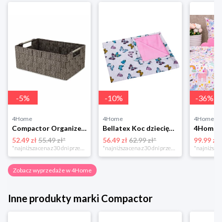
-
5
%
-
10
%
-
36
%
4Home
4Home
4Home
Compactor Organizer do przechowywania Toronto, 30 x 20 x 12 cm, ciemnobrązowy
Bellatex Koc dziecięcy Bára Butterfly różowy, 75 x 100 cm
52.49 zł
55.49 zł*
56.49 zł
62.99 zł*
99.99 zł
*najniższa cena z 30 dni przed obniżką
*najniższa cena z 30 dni przed obniżką
Zobacz wyprzedaże w 4Home
Inne produkty marki Compactor