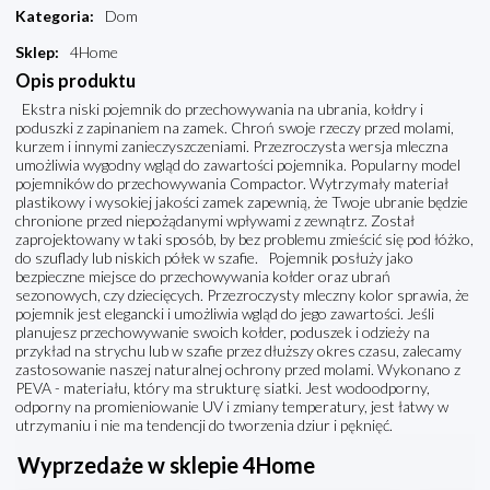
Kategoria
:
Dom
Sklep
:
4Home
Opis produktu
Ekstra niski pojemnik do przechowywania na ubrania, kołdry i
poduszki z zapinaniem na zamek. Chroń swoje rzeczy przed molami,
kurzem i innymi zanieczyszczeniami. Przezroczysta wersja mleczna
umożliwia wygodny wgląd do zawartości pojemnika. Popularny model
pojemników do przechowywania Compactor. Wytrzymały materiał
plastikowy i wysokiej jakości zamek zapewnią, że Twoje ubranie będzie
chronione przed niepożądanymi wpływami z zewnątrz. Został
zaprojektowany w taki sposób, by bez problemu zmieścić się pod łóżko,
do szuflady lub niskich półek w szafie. Pojemnik posłuży jako
bezpieczne miejsce do przechowywania kołder oraz ubrań
sezonowych, czy dziecięcych. Przezroczysty mleczny kolor sprawia, że
pojemnik jest elegancki i umożliwia wgląd do jego zawartości. Jeśli
planujesz przechowywanie swoich kołder, poduszek i odzieży na
przykład na strychu lub w szafie przez dłuższy okres czasu, zalecamy
zastosowanie naszej naturalnej ochrony przed molami. Wykonano z
PEVA - materiału, który ma strukturę siatki. Jest wodoodporny,
odporny na promieniowanie UV i zmiany temperatury, jest łatwy w
utrzymaniu i nie ma tendencji do tworzenia dziur i pęknięć.
Wyprzedaże w sklepie 4Home