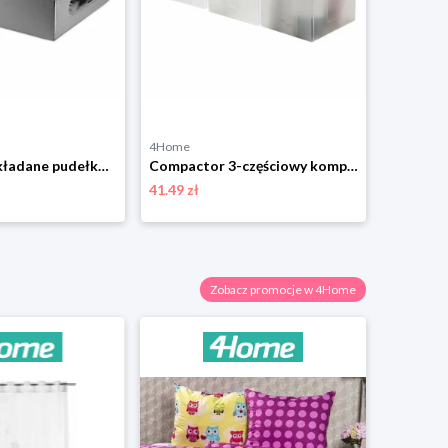
4Home
4Home
Compactor Składane pudełko kartonowe do przechowywania z PVC 58 x 48 x 16 cm, szary
Compactor 3-częściowy komplet organizerów Optimo, 30 x15,5 x 8 cm
41.49 zł
62.99 zł
Zobacz promocje w 4Home