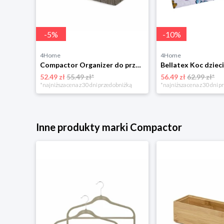
-
5
%
-
10
%
4Home
4Home
Rabalux 2283 nocne oświetlenie LED Pumpkin
Compactor Organizer do przechowywania Toronto, 30 x 20 x 12 cm, ciemnobrązowy
52.49 zł
55.49 zł*
56.49 zł
62.99 zł*
niżką
*najniższa cena z 30 dni przed obniżką
*najniższa cena z 30 dni p
Inne produkty marki Compactor