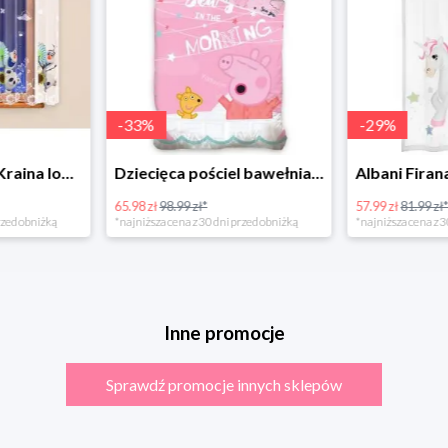
-
33
%
-
29
%
Firanka 4Home „Kraina lodu” (Frozen)
Dziecięca pościel bawełniana do łóżeczka Świnka Peppa
65.98 zł
98.99 zł*
57.99 zł
81.99 zł
rzed obniżką
*najniższa cena z 30 dni przed obniżką
*najniższa cena z 3
Inne promocje
Sprawdź promocje innych sklepów