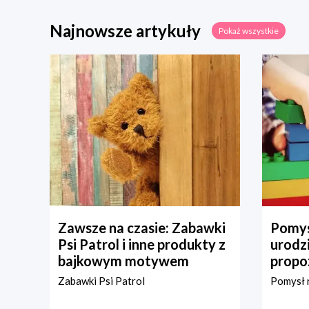
Najnowsze artykuły
Pokaż wszystkie
Zawsze na czasie: Zabawki
Pomys
Psi Patrol i inne produkty z
urodz
bajkowym motywem
propo
Zabawki Psi Patrol
Pomysł n