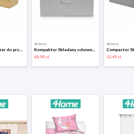
4Home
4Home
Compactor Organizer do przechowywania Bamboo Box M, 22,5 x 7,5 x 6,5 cm, M
Kompaktor Składany schowek kartonowy Wos, 40 x 50 x 25 cm, szary, L Compactor
68.98 zł
55.49 zł