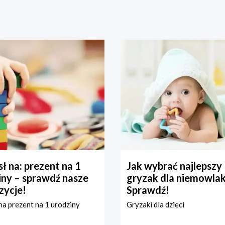
ł na: prezent na 1
Jak wybrać najlepszy
iny – sprawdź nasze
gryzak dla niemowla
zycje!
Sprawdź!
a prezent na 1 urodziny
Gryzaki dla dzieci