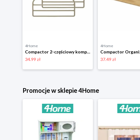
4Home
4Home
Compactor Zestaw wieszaków z powłoką antypoślizgową Sticky, 3 szt.
Compactor 2-częściowy komplet wieszaków na spodnie Velvet, 45 cm
34.99 zł
37.49 zł
niżką
Promocje w sklepie 4Home