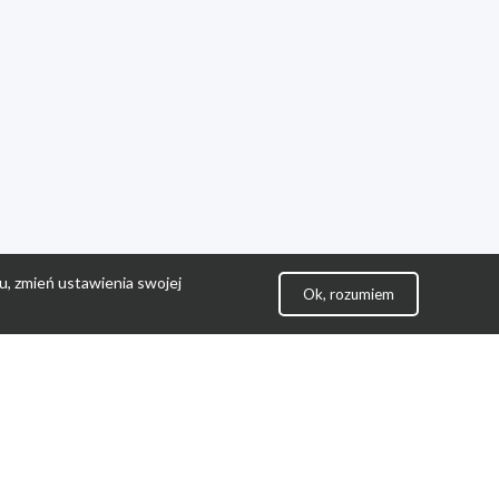
u, zmień ustawienia swojej
Ok, rozumiem
lityka Prywatności
ontakt