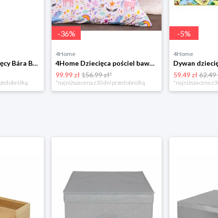
-
36
%
-
5
%
4Home
4Home
Bellatex Koc dziecięcy Bára Butterfly różowy, 75 x 100 cm
4Home Dziecięca pościel bawełniana Unicorns, 140 x 200 cm, 70 x 90 cm
99.99 zł
156.99 zł*
59.49 zł
62.49 
rzed obniżką
*najniższa cena z 30 dni przed obniżką
*najniższa cena z 3