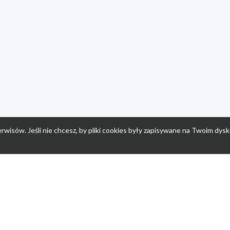
rwisów. Jeśli nie chcesz, by pliki cookies były zapisywane na Twoim dysk
a
Przepisy dla dzieci
Po
Nuumi.pl - moda online
K