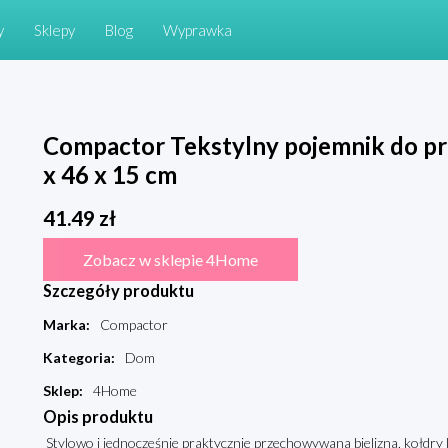
y
Sklepy
Blog
Wyprawka
Compactor Tekstylny pojemnik do pr
x 46 x 15 cm
41.49
zł
Zobacz w sklepie 4Home
Szczegóły produktu
Marka
:
Compactor
Kategoria
:
Dom
Sklep
:
4Home
Opis produktu
Stylowo i jednocześnie praktycznie przechowywana bielizna, kołdry