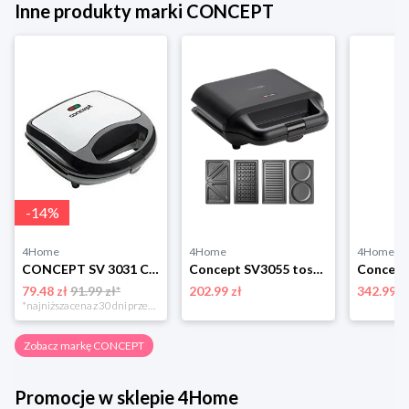
Inne produkty marki CONCEPT
-
14
%
4Home
4Home
4Home
CONCEPT SV 3031 Concept
Concept SV3055 toster 4w1
79.48 zł
91.99 zł*
202.99 zł
342.99 z
*najniższa cena z 30 dni przed obniżką
Zobacz markę CONCEPT
Promocje w sklepie 4Home