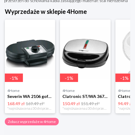
przestrzeń do schowania kabla zasilającego materiał: stal nierdzewna
Wyprzedaże w sklepie 4Home
-
1
%
-
1
%
-
1
%
4Home
4Home
4Home
Severin WA 2106 gofrownica duo, czarny
Clatronic ST/WA 3670 Opiekacz do kanapek
168.49 zł
169.49 zł*
150.49 zł
151.49 zł*
94.49 zł
*najniższa cena z 30 dni przed obniżką
*najniższa cena z 30 dni przed obniżką
Zobacz wyprzedaże w 4Home