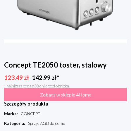
Concept TE2050 toster, stalowy
123.49
zł
142.99
zł
*
* najniższa cena z 30 dni przed obniżką
Zobacz w sklepie 4Home
Szczegóły produktu
Marka
:
CONCEPT
Kategoria
:
Sprzęt AGD do domu