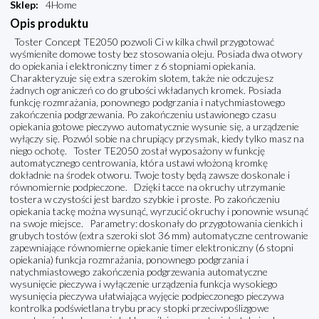
Sklep
:
4Home
Opis produktu
Toster Concept TE2050 pozwoli Ci w kilka chwil przygotować
wyśmienite domowe tosty bez stosowania oleju. Posiada dwa otwory
do opiekania i elektroniczny timer z 6 stopniami opiekania.
Charakteryzuje się extra szerokim slotem, także nie odczujesz
żadnych ograniczeń co do grubości wkładanych kromek. Posiada
funkcję rozmrażania, ponownego podgrzania i natychmiastowego
zakończenia podgrzewania. Po zakończeniu ustawionego czasu
opiekania gotowe pieczywo automatycznie wysunie się, a urządzenie
wyłączy się. Pozwól sobie na chrupiący przysmak, kiedy tylko masz na
niego ochotę. Toster TE2050 został wyposażony w funkcję
automatycznego centrowania, która ustawi włożoną kromkę
dokładnie na środek otworu. Twoje tosty będą zawsze doskonale i
równomiernie podpieczone. Dzięki tacce na okruchy utrzymanie
tostera w czystości jest bardzo szybkie i proste. Po zakończeniu
opiekania tackę można wysunąć, wyrzucić okruchy i ponownie wsunąć
na swoje miejsce. Parametry: doskonały do przygotowania cienkich i
grubych tostów (extra szeroki slot 36 mm) automatyczne centrowanie
zapewniające równomierne opiekanie timer elektroniczny (6 stopni
opiekania) funkcja rozmrażania, ponownego podgrzania i
natychmiastowego zakończenia podgrzewania automatyczne
wysunięcie pieczywa i wyłączenie urządzenia funkcja wysokiego
wysunięcia pieczywa ułatwiająca wyjęcie podpieczonego pieczywa
kontrolka podświetlana trybu pracy stopki przeciwpoślizgowe