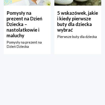
Pomysły na
5 wskazówek, jakie
prezent na Dzień
i kiedy pierwsze
Dziecka –
buty dla dziecka
nastolatkowie i
wybrać
maluchy
Pierwsze buty dla dziecka
Pomysły na prezent na
Dzień Dziecka