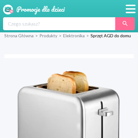
Promocje
Strona Główna
>
Produkty
>
Elektronika
>
Sprzęt AGD do domu
Produkty
Sklepy
Blog
Wyprawka