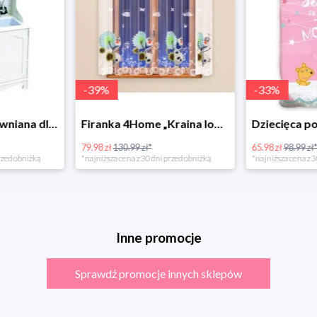
-
39
%
-
33
%
Bino Kuchnia drewniana dla dzieci Provence
Firanka 4Home „Kraina lodu” (Frozen)
79.98 zł
130.99 zł*
65.98 zł
98.99 zł
rzed obniżką
*najniższa cena z 30 dni przed obniżką
*najniższa cena z 3
Inne promocje
Sprawdź promocje innych sklepów