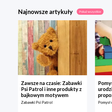
Najnowsze artykuły
Pokaż wszystkie
Zawsze na czasie: Zabawki
Pomys
Psi Patrol i inne produkty z
urodz
bajkowym motywem
propo
Zabawki Psi Patrol
Pomysł n