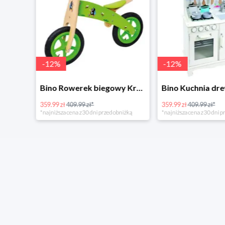
-
12
%
-
12
%
4Home Koc baranek świecący Dino
Bino Rowerek biegowy Krecik
359.99 zł
409.99 zł*
359.99 zł
409.99 zł*
*najniższa cena z 30 dni przed obniżką
*najniższa cena z 30 dni p