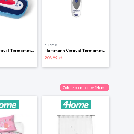
4Home
4Home
Hartmann Veroval Termometr bezdotykowy dlaniemowląt, czerwony
Hartmann Veroval Termometr bezdotykowy dlaniemowląt, srebrny
203.99 zł
203.99 zł
Zobacz promocje w 4Home