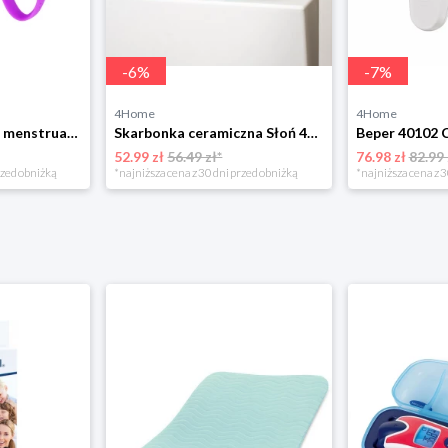
-
6
%
-
7
%
4Home
4Home
Zestaw kubeczków menstruacyjnych, 2 szt. 4-Home
Skarbonka ceramiczna Słoń 4-Home
52.99 zł
56.49 zł*
76.98 zł
82.99 
rzed obniżką
*najniższa cena z 30 dni przed obniżką
*najniższa cena z 3