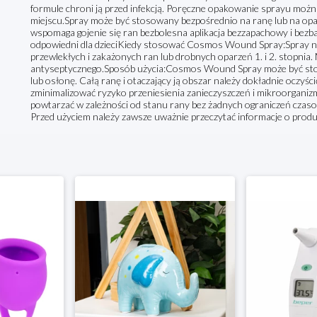
formule chroni ją przed infekcją. Poręczne opakowanie sprayu można
miejscu.Spray może być stosowany bezpośrednio na ranę lub na opat
wspomaga gojenie się ran bezbolesna aplikacja bezzapachowy i bezb
odpowiedni dla dzieciKiedy stosować Cosmos Wound Spray:Spray nada
przewlekłych i zakażonych ran lub drobnych oparzeń 1. i 2. stopnia
antyseptycznego.Sposób użycia:Cosmos Wound Spray może być sto
lub osłonę. Całą ranę i otaczający ją obszar należy dokładnie ocz
zminimalizować ryzyko przeniesienia zanieczyszczeń i mikroorganiz
powtarzać w zależności od stanu rany bez żadnych ograniczeń cza
Przed użyciem należy zawsze uważnie przeczytać informacje o produkci