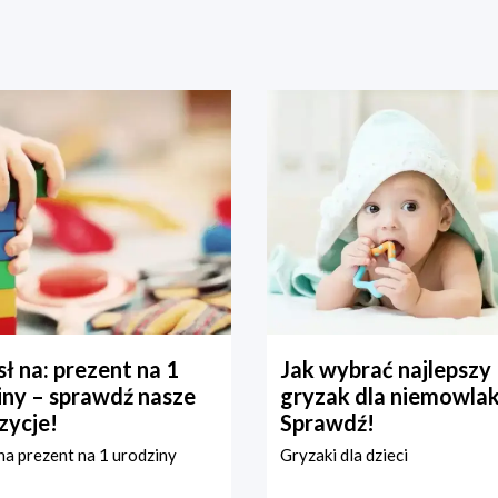
ł na: prezent na 1
Jak wybrać najlepszy
iny – sprawdź nasze
gryzak dla niemowla
zycje!
Sprawdź!
a prezent na 1 urodziny
Gryzaki dla dzieci