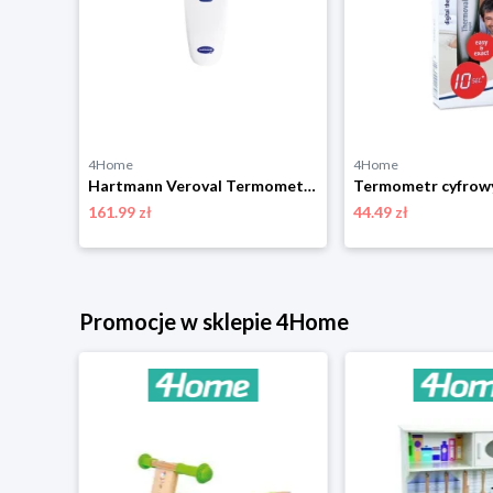
4Home
4Home
Hartmann urządzenie do opatrywania użądleń przez owady Insect Bite Healer
Hartmann Veroval Termometr dotykowy na podczerwieńGorączka
161.99 zł
44.49 zł
Promocje w sklepie 4Home