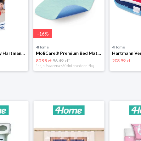
-
16
%
4Home
4Home
Termometr cyfrowy Hartmann Thermoval Rapid
MoliCare® Premium Bed Mat Textile, 75 x 85 cm Hartmann
80.98 zł
96.49 zł*
203.99 zł
*najniższa cena z 30 dni przed obniżką