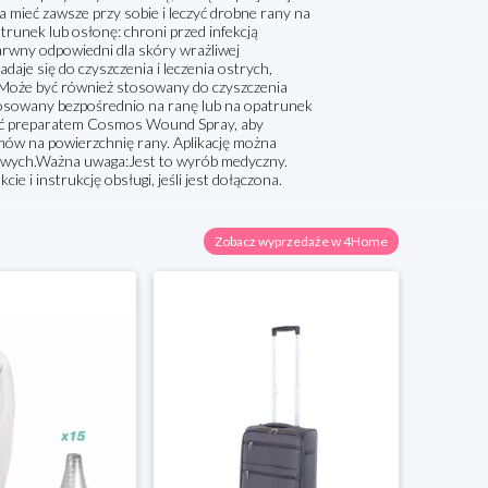
 mieć zawsze przy sobie i leczyć drobne rany na
runek lub osłonę: chroni przed infekcją
arwny odpowiedni dla skóry wrażliwej
je się do czyszczenia i leczenia ostrych,
. Może być również stosowany do czyszczenia
sowany bezpośrednio na ranę lub na opatrunek
yścić preparatem Cosmos Wound Spray, aby
mów na powierzchnię rany. Aplikację można
sowych.Ważna uwaga:Jest to wyrób medyczny.
e i instrukcję obsługi, jeśli jest dołączona.
Zobacz wyprzedaże w 4Home