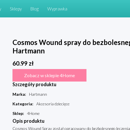
y
Sklepy
Blog
Wyprawka
Cosmos Wound spray do bezbolesnego
Hartmann
60.99
zł
Zobacz w sklepie 4Home
Szczegóły produktu
Marka
:
Hartmann
Kategoria
:
Akcesoria dziecięce
Sklep
:
4Home
Opis produktu
Cosmos Wound Spray został opracowany do bezbolesnego leczenia ran