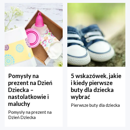
Pomysły na
5 wskazówek, jakie
prezent na Dzień
i kiedy pierwsze
Dziecka –
buty dla dziecka
nastolatkowie i
wybrać
maluchy
Pierwsze buty dla dziecka
Pomysły na prezent na
Dzień Dziecka