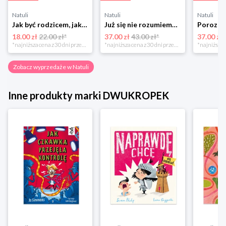
Natuli
Natuli
Natuli
Jak być rodzicem, jakim zawsze chciałeś być Media rodzina
Już się nie rozumiemy! Jak przeżyć czas trzaskających drzwi Esprit
18.00 zł
22.00 zł*
37.00 zł
43.00 zł*
37.00 zł
*najniższa cena z 30 dni przed obniżką
*najniższa cena z 30 dni przed obniżką
Zobacz wyprzedaże w Natuli
Inne produkty marki DWUKROPEK