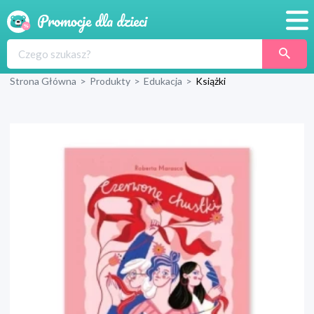
Promocje
Strona Główna
>
Produkty
>
Edukacja
>
Książki
Produkty
Sklepy
Blog
Wyprawka