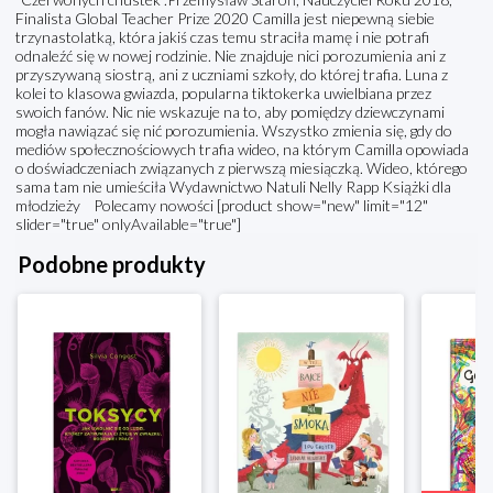
Finalista Global Teacher Prize 2020 Camilla jest niepewną siebie
trzynastolatką, która jakiś czas temu straciła mamę i nie potrafi
odnaleźć się w nowej rodzinie. Nie znajduje nici porozumienia ani z
przyszywaną siostrą, ani z uczniami szkoły, do której trafia. Luna z
kolei to klasowa gwiazda, popularna tiktokerka uwielbiana przez
swoich fanów. Nic nie wskazuje na to, aby pomiędzy dziewczynami
mogła nawiązać się nić porozumienia. Wszystko zmienia się, gdy do
mediów społecznościowych trafia wideo, na którym Camilla opowiada
o doświadczeniach związanych z pierwszą miesiączką. Wideo, którego
sama tam nie umieściła Wydawnictwo Natuli Nelly Rapp Książki dla
młodzieży Polecamy nowości [product show="new" limit="12"
slider="true" onlyAvailable="true"]
Podobne produkty