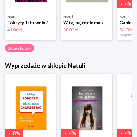
-
14
%
Natuli
Natuli
Natuli
Toksycy. Jak uwolnić się od ludzi, którzy zatruwają ci życie w związku, rodzinie i pracy Znak literanova
W tej bajce nie ma smoka Dwukropek
41.00 zł
30.00 zł
56.00 zł
Zobacz książki
Wyprzedaże w sklepie Natuli
-
18
%
-
14
%
-
14
%