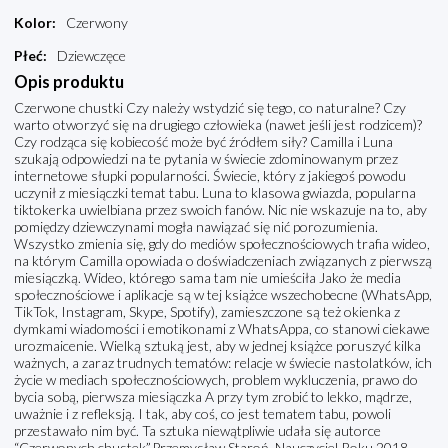
Kolor
:
Czerwony
Płeć
:
Dziewczęce
Opis produktu
Czerwone chustki Czy należy wstydzić się tego, co naturalne? Czy
warto otworzyć się na drugiego człowieka (nawet jeśli jest rodzicem)?
Czy rodząca się kobiecość może być źródłem siły? Camilla i Luna
szukają odpowiedzi na te pytania w świecie zdominowanym przez
internetowe słupki popularności. Świecie, który z jakiegoś powodu
uczynił z miesiączki temat tabu. Luna to klasowa gwiazda, popularna
tiktokerka uwielbiana przez swoich fanów. Nic nie wskazuje na to, aby
pomiędzy dziewczynami mogła nawiązać się nić porozumienia.
Wszystko zmienia się, gdy do mediów społecznościowych trafia wideo,
na którym Camilla opowiada o doświadczeniach związanych z pierwszą
miesiączką. Wideo, którego sama tam nie umieściła Jako że media
społecznościowe i aplikacje są w tej książce wszechobecne (WhatsApp,
TikTok, Instagram, Skype, Spotify), zamieszczone są też okienka z
dymkami wiadomości i emotikonami z WhatsAppa, co stanowi ciekawe
urozmaicenie. Wielką sztuką jest, aby w jednej książce poruszyć kilka
ważnych, a zaraz trudnych tematów: relacje w świecie nastolatków, ich
życie w mediach społecznościowych, problem wykluczenia, prawo do
bycia sobą, pierwsza miesiączka A przy tym zrobić to lekko, mądrze,
uważnie i z refleksją. I tak, aby coś, co jest tematem tabu, powoli
przestawało nim być. Ta sztuka niewątpliwie udała się autorce
“Czerwonych chustek”.Przemysław Staroń, Nauczyciel Roku 2018,