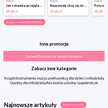
Natuli
Natuli
Natuli
Jak czkawka przejęła kontrolę. To Się Czyta Dwukropek
Naprawdę chcę się dzielić Dwukropek
29.00 zł
35.00 zł
26.00 zł
Zobacz markę DWUKROPEK
Inne promocje
Sprawdź promocje innych sklepów
Zobacz inne kategorie
Książki
Instrumenty muzyczne
Komiksy dla dzieci i młodzieży
Gazety dla młodzieży
Akcesoria szkolne i papiernicze
Najnowsze artykuły
Pokaż wszystkie