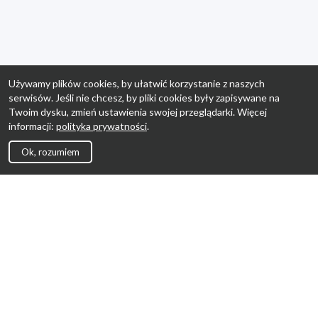
Używamy plików cookies, by ułatwić korzystanie z naszych
serwisów. Jeśli nie chcesz, by pliki cookies były zapisywane na
Twoim dysku, zmień ustawienia swojej przeglądarki. Więcej
informacji:
polityka prywatności
.
Ok, rozumiem