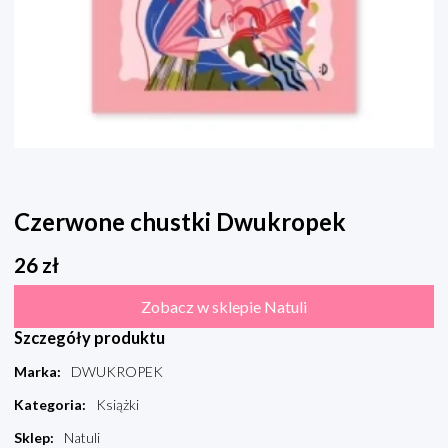
Czerwone chustki Dwukropek
26
zł
Zobacz w sklepie Natuli
Szczegóły produktu
Marka
:
DWUKROPEK
Kategoria
:
Książki
Sklep
:
Natuli