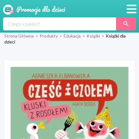
Promocje
Strona Główna
>
Produkty
>
Edukacja
>
Książki
>
Książki dla
Produkty
dzieci
Sklepy
Blog
Wyprawka