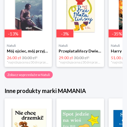
-
13
%
-
3
%
-
35
%
Natuli
Natuli
Natuli
Mój ojciec, mój przyjaciel Element
Przeplatalińscy Dwie siostry
26.00 zł
30.00 zł*
29.00 zł
30.00 zł*
51.00 zł
*najniższa cena z 30 dni przed obniżką
*najniższa cena z 30 dni przed obniżką
Zobacz wyprzedaże w Natuli
Inne produkty marki MAMANIA