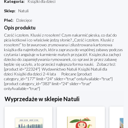
Kategoria
:
Książki dla dzieci
Sklep
:
Natuli
Płeć
:
Dziecięce
Opis produktu
Cześć i czołem. Kluski z rosołem! Czym nakarmić pieska, co dać do
picia kotkowi i co właściwie jedzą słonie? „Cześć i czołem. Kluski z
rosołem!” to brawurowo zrymowana i zilustrowana kartonowa
książka dla najmłodszych, która zaprasza do wspólnej zabawy podczas
czytania i angażuje w karmienie małych przyjaciół. Książeczka zachęci
dziecko do zapamiętywania rymowanek, co sprawi że przez zabawę
będzie się uczyło, a to przecież najlepsza forma nauki. Zobacz też:
[product id="22324"] Wydawnictwo Natuli Książki Natuli dla
dzieci Książki dla dzieci 2-4 lata Polecane [product
category_id="177" limit="24" slider="true" onlyAvailable="true"]
[product category_id="383" limit="24" slider="true"
onlyAvailable="true"]
Wyprzedaże w sklepie Natuli