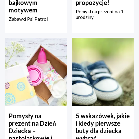
bajkowym
propozycje!
motywem
Pomysł na prezent na 1
urodziny
Zabawki Psi Patrol
Pomysły na
5 wskazówek, jakie
prezent na Dzień
i kiedy pierwsze
Dziecka –
buty dla dziecka
nastolatkowie i
wybrać