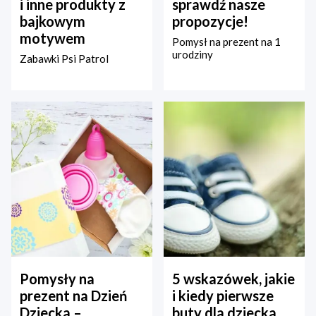
i inne produkty z
sprawdź nasze
bajkowym
propozycje!
motywem
Pomysł na prezent na 1
urodziny
Zabawki Psi Patrol
Pomysły na
5 wskazówek, jakie
prezent na Dzień
i kiedy pierwsze
Dziecka –
buty dla dziecka