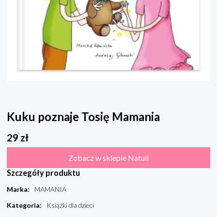
Kuku poznaje Tosię Mamania
29
zł
Zobacz w sklepie Natuli
Szczegóły produktu
Marka
:
MAMANIA
Kategoria
:
Książki dla dzieci