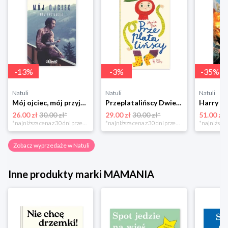
-
13
%
-
3
%
-
35
%
Natuli
Natuli
Natuli
Mój ojciec, mój przyjaciel Element
Przeplatalińscy Dwie siostry
26.00 zł
30.00 zł*
29.00 zł
30.00 zł*
51.00 zł
*najniższa cena z 30 dni przed obniżką
*najniższa cena z 30 dni przed obniżką
Zobacz wyprzedaże w Natuli
Inne produkty marki MAMANIA