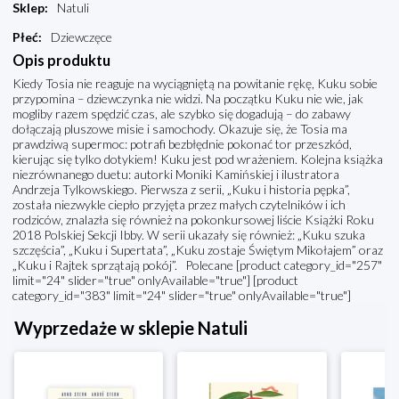
Sklep
:
Natuli
Płeć
:
Dziewczęce
Opis produktu
Kiedy Tosia nie reaguje na wyciągniętą na powitanie rękę, Kuku sobie
przypomina – dziewczynka nie widzi. Na początku Kuku nie wie, jak
mogliby razem spędzić czas, ale szybko się dogadują – do zabawy
dołączają pluszowe misie i samochody. Okazuje się, że Tosia ma
prawdziwą supermoc: potrafi bezbłędnie pokonać tor przeszkód,
kierując się tylko dotykiem! Kuku jest pod wrażeniem. Kolejna książka
niezrównanego duetu: autorki Moniki Kamińskiej i ilustratora
Andrzeja Tylkowskiego. Pierwsza z serii, „Kuku i historia pępka”,
została niezwykle ciepło przyjęta przez małych czytelników i ich
rodziców, znalazła się również na pokonkursowej liście Książki Roku
2018 Polskiej Sekcji Ibby. W serii ukazały się również: „Kuku szuka
szczęścia”, „Kuku i Supertata”, „Kuku zostaje Świętym Mikołajem” oraz
„Kuku i Rajtek sprzątają pokój”. Polecane [product category_id="257"
limit="24" slider="true" onlyAvailable="true"] [product
category_id="383" limit="24" slider="true" onlyAvailable="true"]
Wyprzedaże w sklepie Natuli