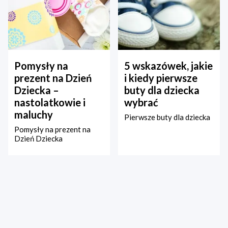
Pomysły na
5 wskazówek, jakie
prezent na Dzień
i kiedy pierwsze
Dziecka –
buty dla dziecka
nastolatkowie i
wybrać
maluchy
Pierwsze buty dla dziecka
Pomysły na prezent na
Dzień Dziecka