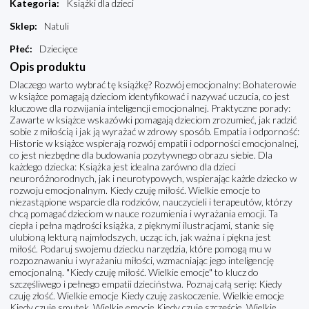
Kategoria
:
Książki dla dzieci
Sklep
:
Natuli
Płeć
:
Dziecięce
Opis produktu
Dlaczego warto wybrać tę książkę? Rozwój emocjonalny: Bohaterowie
w książce pomagają dzieciom identyfikować i nazywać uczucia, co jest
kluczowe dla rozwijania inteligencji emocjonalnej. Praktyczne porady:
Zawarte w książce wskazówki pomagają dzieciom zrozumieć, jak radzić
sobie z miłością i jak ją wyrażać w zdrowy sposób. Empatia i odporność:
Historie w książce wspierają rozwój empatii i odporności emocjonalnej,
co jest niezbędne dla budowania pozytywnego obrazu siebie. Dla
każdego dziecka: Książka jest idealna zarówno dla dzieci
neuroróżnorodnych, jak i neurotypowych, wspierając każde dziecko w
rozwoju emocjonalnym. Kiedy czuję miłość. Wielkie emocje to
niezastąpione wsparcie dla rodziców, nauczycieli i terapeutów, którzy
chcą pomagać dzieciom w nauce rozumienia i wyrażania emocji. Ta
ciepła i pełna mądrości książka, z pięknymi ilustracjami, stanie się
ulubioną lekturą najmłodszych, ucząc ich, jak ważna i piękna jest
miłość. Podaruj swojemu dziecku narzędzia, które pomogą mu w
rozpoznawaniu i wyrażaniu miłości, wzmacniając jego inteligencję
emocjonalną. "Kiedy czuję miłość. Wielkie emocje" to klucz do
szczęśliwego i pełnego empatii dzieciństwa. Poznaj całą serię: Kiedy
czuję złość. Wielkie emocje Kiedy czuję zaskoczenie. Wielkie emocje
Kiedy czuję smutek. Wielkie emocje Kiedy czuję szczęście. Wielkie