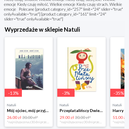
emocje Kiedy czuję miłość. Wielkie emocje Kiedy czuję strach. Wielkie
emocje Polecane [product category_id="257" limit="24" slider="true"
onlyAvailable="true"] [product category_id="161" limit="24"
slider="true" onlyAvailable="true"]
Wyprzedaże w sklepie Natuli
-
13
%
-
3
%
-
35
%
Natuli
Natuli
Natuli
Mój ojciec, mój przyjaciel Element
Przeplatalińscy Dwie siostry
26.00 zł
30.00 zł*
29.00 zł
30.00 zł*
51.00 zł
*najniższa cena z 30 dni przed obniżką
*najniższa cena z 30 dni przed obniżką