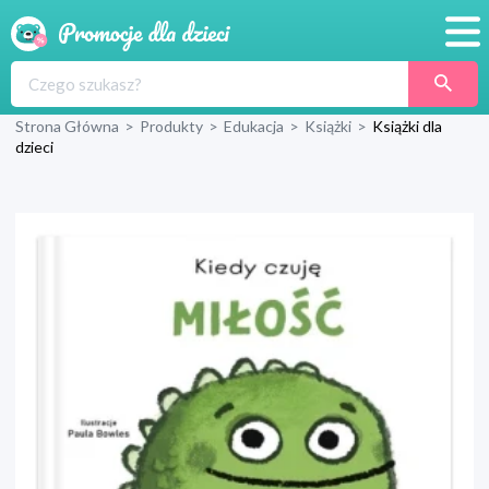
Promocje
Strona Główna
>
Produkty
>
Edukacja
>
Książki
>
Książki dla
Produkty
dzieci
Sklepy
Blog
Wyprawka