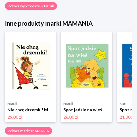
Zobacz wyprzedaże w Natuli
Inne produkty marki MAMANIA
Natuli
Natuli
Natuli
Nie chcę drzemki! Mamania
Spot jedzie na wieś Mamania
29.00 zł
26.00 zł
21.00 zł
Zobacz markę MAMANIA