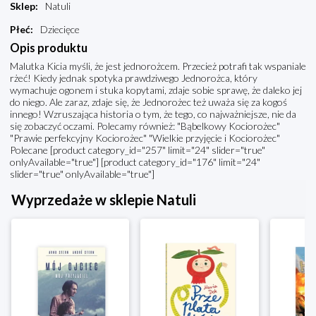
Sklep
:
Natuli
Płeć
:
Dziecięce
Opis produktu
Malutka Kicia myśli, że jest jednorożcem. Przecież potrafi tak wspaniale
rżeć! Kiedy jednak spotyka prawdziwego Jednorożca, który
wymachuje ogonem i stuka kopytami, zdaje sobie sprawę, że daleko jej
do niego. Ale zaraz, zdaje się, że Jednorożec też uważa się za kogoś
innego! Wzruszająca historia o tym, że tego, co najważniejsze, nie da
się zobaczyć oczami. Polecamy również: "Bąbelkowy Kociorożec"
"Prawie perfekcyjny Kociorożec" "Wielkie przyjęcie i Kociorożec"
Polecane [product category_id="257" limit="24" slider="true"
onlyAvailable="true"] [product category_id="176" limit="24"
slider="true" onlyAvailable="true"]
Wyprzedaże w sklepie Natuli