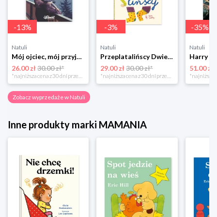
-
13
%
-
3
%
-
35
%
Natuli
Natuli
Natuli
Mój ojciec, mój przyjaciel Element
Przeplatalińscy Dwie siostry
26.00 zł
30.00 zł*
29.00 zł
30.00 zł*
51.00 zł
*najniższa cena z 30 dni przed obniżką
*najniższa cena z 30 dni przed obniżką
Zobacz wyprzedaże w Natuli
Inne produkty marki MAMANIA