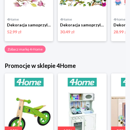
4Home
4Home
4Home
Dekoracja samoprzylepna Magnolia Flowers, 42,5 x 65 cm 4-Home
Dekoracja samoprzylepna Birds, 30 x 30 cm 4-Home
52.99 zł
30.49 zł
28.99 zł
Zobacz markę 4-Home
Promocje w sklepie 4Home