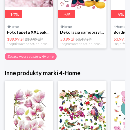
-
10
%
-
5
%
-
5
%
4Home
4Home
4Home
Fototapeta XXL Sakura 360 x 254 cm, 4 części 4-Home
Dekoracja samoprzylepna Minnie i Mickey, różowa, 42,5 x 65 cm 4-Home
189.99 zł
210.49 zł*
50.99 zł
53.49 zł*
53.99 zł
*najniższa cena z 30 dni przed obniżką
*najniższa cena z 30 dni przed obniżką
Zobacz wyprzedaże w 4Home
Inne produkty marki 4-Home