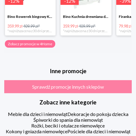
-
12
%
-
12
%
-
39
%
Bino Rowerek biegowy Krecik
Bino Kuchnia drewniana dla dzieci Provence
359.99 zł
409.99 zł*
359.99 zł
409.99 zł*
79.98 zł
13
*najniższa cena z 30 dni przed obniżką
*najniższa cena z 30 dni przed obniżką
Zobacz promocje w 4Home
Inne promocje
Sprawdź promocje innych sklepów
Zobacz inne kategorie
Meble dla dzieci i niemowląt
Dekoracje do pokoju dziecka
Śpiworki do spania dla niemowląt
Rożki, beciki i otulacze niemowlęce
Kokony i gniazda niemowlęce
Pościele dla dzieci i niemowląt