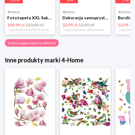
4Home
4Home
4Home
Fototapeta XXL Sakura 360 x 254 cm, 4 części 4-Home
Dekoracja samoprzylepna Minnie i Mickey, różowa, 42,5 x 65 cm 4-Home
189.99 zł
210.49 zł*
50.99 zł
53.49 zł*
53.99 zł
*najniższa cena z 30 dni przed obniżką
*najniższa cena z 30 dni przed obniżką
Zobacz wyprzedaże w 4Home
Inne produkty marki 4-Home