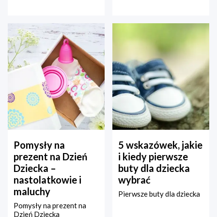
Pomysły na
5 wskazówek, jakie
prezent na Dzień
i kiedy pierwsze
Dziecka –
buty dla dziecka
nastolatkowie i
wybrać
maluchy
Pierwsze buty dla dziecka
Pomysły na prezent na
Dzień Dziecka