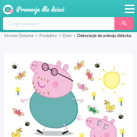
Promocje
Strona Główna
>
Produkty
>
Dom
>
Dekoracje do pokoju dziecka
Produkty
Sklepy
Blog
Wyprawka