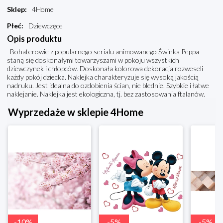
Sklep
:
4Home
Płeć
:
Dziewczęce
Opis produktu
Bohaterowie z popularnego serialu animowanego Świnka Peppa
staną się doskonałymi towarzyszami w pokoju wszystkich
dziewczynek i chłopców. Doskonała kolorowa dekoracja rozweseli
każdy pokój dziecka. Naklejka charakteryzuje się wysoką jakością
nadruku. Jest idealna do ozdobienia ścian, nie blednie. Szybkie i łatwe
naklejanie. Naklejka jest ekologiczna, tj. bez zastosowania ftalanów.
Wyprzedaże w sklepie 4Home
-
10
%
-
5
%
-
5
%