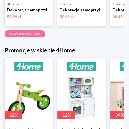
4Home
4Home
4Home
Dekoracja samoprzylepna Magnolia Flowers, 42,5 x 65 cm 4-Home
Dekoracja samoprzylepna Birds, 30 x 30 cm 4-Home
52.99 zł
30.49 zł
28.99 zł
Zobacz markę 4-Home
Promocje w sklepie 4Home
-
12
%
-
12
%
-
39
%