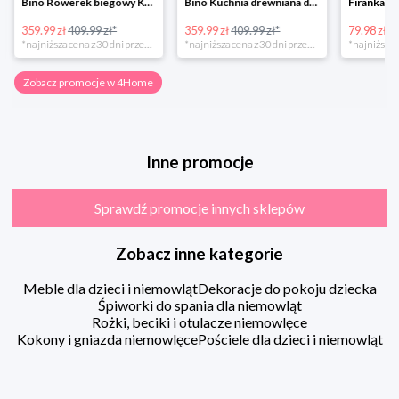
Bino Rowerek biegowy Krecik
Bino Kuchnia drewniana dla dzieci Provence
359.99 zł
409.99 zł*
359.99 zł
409.99 zł*
79.98 zł
13
*najniższa cena z 30 dni przed obniżką
*najniższa cena z 30 dni przed obniżką
Zobacz promocje w 4Home
Inne promocje
Sprawdź promocje innych sklepów
Zobacz inne kategorie
Meble dla dzieci i niemowląt
Dekoracje do pokoju dziecka
Śpiworki do spania dla niemowląt
Rożki, beciki i otulacze niemowlęce
Kokony i gniazda niemowlęce
Pościele dla dzieci i niemowląt