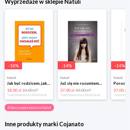
Wyprzedaże w sklepie Natuli
-
18
%
-
14
%
-
14
%
Natuli
Natuli
Natuli
Jak być rodzicem, jakim zawsze chciałeś być Media rodzina
Już się nie rozumiemy! Jak przeżyć czas trzaskających drzwi Esprit
18.00 zł
22.00 zł*
37.00 zł
43.00 zł*
37.00 zł
*najniższa cena z 30 dni przed obniżką
*najniższa cena z 30 dni przed obniżką
Zobacz wyprzedaże w Natuli
Inne produkty marki Cojanato