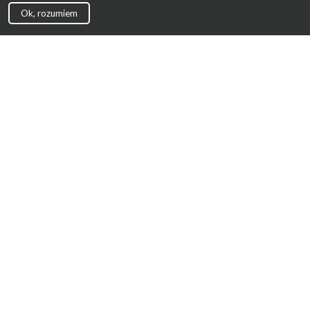
Ok, rozumiem
Strona Główna
Promocje
Sklepy
Wyprawka