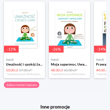
-
12
%
-
26
%
-
14
%
Natuli
Natuli
Natuli
Uważność i spokój żabki Cojanato
Moja supermoc. Uważność i spokój żabki. Historie, gry i zabawy mindfulness Cojanato
50.00 zł
57.00 zł*
48.00 zł
65.00 zł*
44.00 zł
*najniższa cena z 30 dni przed obniżką
*najniższa cena z 30 dni przed obniżką
Zobacz markę Cojanato
Inne promocje