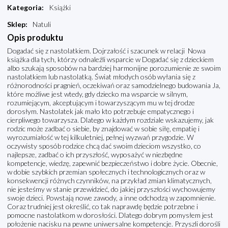
Kategoria
:
Książki
Sklep
:
Natuli
Opis produktu
Dogadać się z nastolatkiem. Dojrzałość i szacunek w relacji Nowa
książka dla tych, którzy odnaleźli wsparcie w Dogadać się z dzieckiem
albo szukają sposobów na bardziej harmonijne porozumienie ze swoim
nastolatkiem lub nastolatką. Świat młodych osób wyłania się z
różnorodności pragnień, oczekiwań oraz samodzielnego budowania Ja,
które możliwe jest wtedy, gdy dziecko ma wsparcie w silnym,
rozumiejącym, akceptującym i towarzyszącym mu w tej drodze
dorosłym. Nastolatek jak mało kto potrzebuje empatycznego i
cierpliwego towarzysza. Dlatego w każdym rozdziale wskazujemy, jak
rodzic może zadbać o siebie, by znajdować w sobie siłę, empatię i
wyrozumiałość w tej kilkuletniej, pełnej wyzwań przygodzie. W
oczywisty sposób rodzice chcą dać swoim dzieciom wszystko, co
najlepsze, zadbać o ich przyszłość, wyposażyć w niezbędne
kompetencje, wiedzę, zapewnić bezpieczeństwo i dobre życie. Obecnie,
w dobie szybkich przemian społecznych i technologicznych oraz w
konsekwencji różnych czynników, na przykład zmian klimatycznych,
nie jesteśmy w stanie przewidzieć, do jakiej przyszłości wychowujemy
swoje dzieci. Powstają nowe zawody, a inne odchodzą w zapomnienie.
Coraz trudniej jest określić, co tak naprawdę będzie potrzebne i
pomocne nastolatkom w dorosłości. Dlatego dobrym pomysłem jest
położenie nacisku na pewne uniwersalne kompetencje. Przyszli dorośli