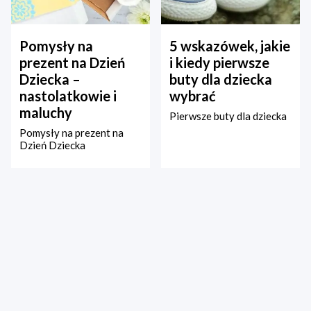
Pomysły na
5 wskazówek, jakie
prezent na Dzień
i kiedy pierwsze
Dziecka –
buty dla dziecka
nastolatkowie i
wybrać
maluchy
Pierwsze buty dla dziecka
Pomysły na prezent na
Dzień Dziecka