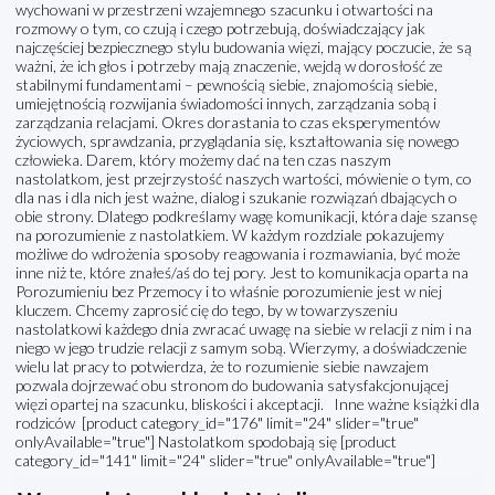
wychowani w przestrzeni wzajemnego szacunku i otwartości na
rozmowy o tym, co czują i czego potrzebują, doświadczający jak
najczęściej bezpiecznego stylu budowania więzi, mający poczucie, że są
ważni, że ich głos i potrzeby mają znaczenie, wejdą w dorosłość ze
stabilnymi fundamentami – pewnością siebie, znajomością siebie,
umiejętnością rozwijania świadomości innych, zarządzania sobą i
zarządzania relacjami. Okres dorastania to czas eksperymentów
życiowych, sprawdzania, przyglądania się, kształtowania się nowego
człowieka. Darem, który możemy dać na ten czas naszym
nastolatkom, jest przejrzystość naszych wartości, mówienie o tym, co
dla nas i dla nich jest ważne, dialog i szukanie rozwiązań dbających o
obie strony. Dlatego podkreślamy wagę komunikacji, która daje szansę
na porozumienie z nastolatkiem. W każdym rozdziale pokazujemy
możliwe do wdrożenia sposoby reagowania i rozmawiania, być może
inne niż te, które znałeś/aś do tej pory. Jest to komunikacja oparta na
Porozumieniu bez Przemocy i to właśnie porozumienie jest w niej
kluczem. Chcemy zaprosić cię do tego, by w towarzyszeniu
nastolatkowi każdego dnia zwracać uwagę na siebie w relacji z nim i na
niego w jego trudzie relacji z samym sobą. Wierzymy, a doświadczenie
wielu lat pracy to potwierdza, że to rozumienie siebie nawzajem
pozwala dojrzewać obu stronom do budowania satysfakcjonującej
więzi opartej na szacunku, bliskości i akceptacji. Inne ważne książki dla
rodziców [product category_id="176" limit="24" slider="true"
onlyAvailable="true"] Nastolatkom spodobają się [product
category_id="141" limit="24" slider="true" onlyAvailable="true"]