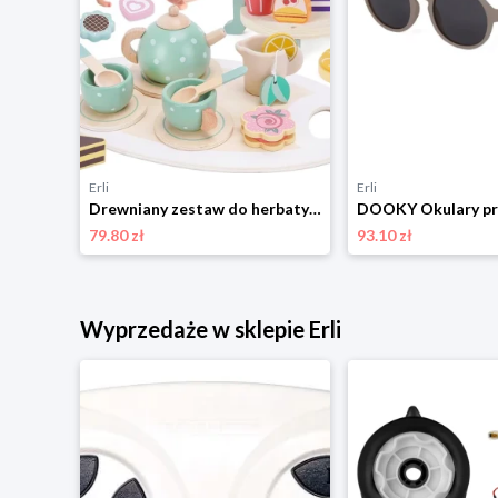
Erli
Erli
Drewniany zestaw do herbaty serwis herbaciany CE
79.80 zł
93.10 zł
Wyprzedaże w sklepie Erli