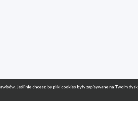
rwisów. Jeśli nie chcesz, by pliki cookies były zapisywane na Twoim dysk
a
Przepisy dla dzieci
Po