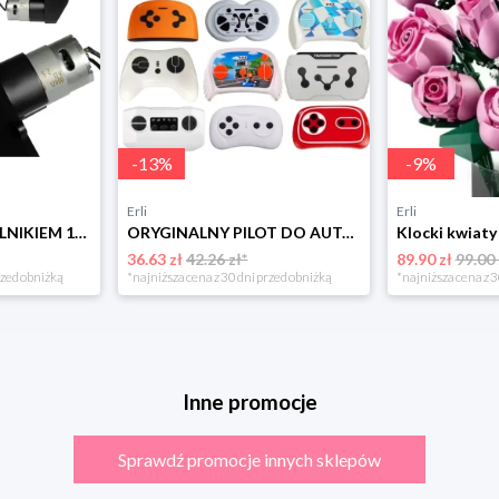
-
13
%
-
9
%
Erli
Erli
PRZEKŁADNIA Z SILNIKIEM 12V/20000rpm/45W Silnik Napęd do auta na akumulator
ORYGINALNY PILOT DO AUTA NA AKUMULATOR DLA DZIECI zdalnie sterowany 2.4 G
36.63 zł
42.26 zł*
89.90 zł
99.00 
rzed obniżką
*najniższa cena z 30 dni przed obniżką
*najniższa cena z 3
Inne promocje
Sprawdź promocje innych sklepów