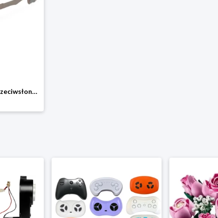
DOOKY Okulary przeciwsłoneczne dla dzieci Fiji TAUPE 6-36 m