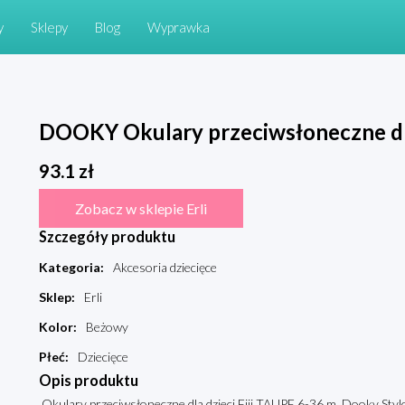
y
Sklepy
Blog
Wyprawka
DOOKY Okulary przeciwsłoneczne dla
93.1
zł
Zobacz w sklepie Erli
Szczegóły produktu
Kategoria
:
Akcesoria dziecięce
Sklep
:
Erli
Kolor
:
Beżowy
Płeć
:
Dziecięce
Opis produktu
Okulary przeciwsłoneczne dla dzieci Fiji TAUPE 6-36 m, Dooky Styl