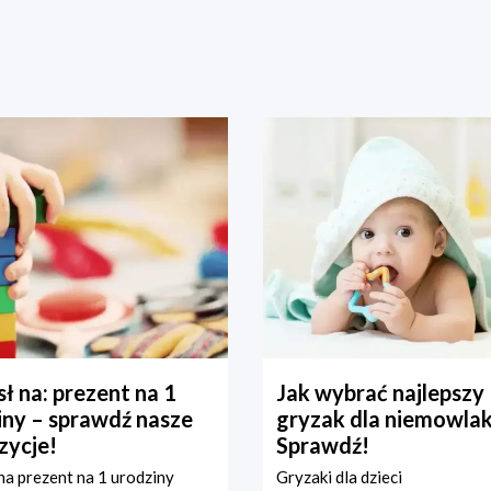
ł na: prezent na 1
Jak wybrać najlepszy
iny – sprawdź nasze
gryzak dla niemowla
zycje!
Sprawdź!
a prezent na 1 urodziny
Gryzaki dla dzieci