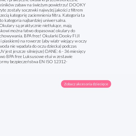
iłośników zabaw na świeżym powietrzu! DOOKY
yte zostały soczewki najwyżej jakości z filtrem
ecią kategorię zaciemnienia filtra. Kategoria ta
to kategoria najbardziej uniwersalna.
Okulary są praktycznie nietłukące, mają
 paskowi można łatwo dopasować okulary do
echowywania. BPA free! Okularki Dooky FIJI
i piaskiem) na rowerze (aby wiatr wiejący w oczy
woda nie wpadała do oczu dziecka) podczas
jest jeszcze silniejsze) DANE: 6 - 36 miesięcy
ywo BPA free Luksusowe etui w zestawie
e normy bezpieczeństwa EN ISO 12312-
Zobacz akcesoria dziecięce