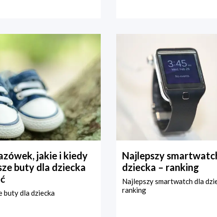
zówek, jakie i kiedy
Najlepszy smartwatch
ze buty dla dziecka
dziecka – ranking
ć
Najlepszy smartwatch dla dzi
ranking
 buty dla dziecka