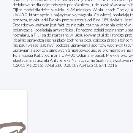
dedykowane dla najmłodszych podróżników, urlopowiczów oraz m
Fiji to model dla dzieci w wieku 6-36 miesięcy. W okularach Dooky uż
UV 40 0, które spełnią najwyższe wymagania. Co więcej, posiadają trz
oznacza, że okularki Dooky przepuszczają od 8 do 18% światła. Jest 
Dodatkowo ważnym jest fakt, że nie zaburza ona widzenia kolorów. 
polaryzację i posiadają antyrefleks . Poręczne: dzięki odpinanemu
rozmiaru, a FIJI są dostarczane w luksusowym etui do łatwego prz
idealnie sprawdzą się: na plaży (ochrona oczu dziecka przed słońcem 
nie psuł waszej zabawy) podczas uprawiania sportów wodnych (aby 
uprawiania sportów zimowych (śnieg powoduje, że promieniowanie UV 
Polaryzacja Kat.3: ochrona UV-400 Odpinany pasek Miekkie tworz
Elastyczne zauszniki Antyrefleks Na lato i zimę Spełniają światow
1:2013(A1:2015), ANSI Z80.3:2018 i AS/NZS 1067.1:2016