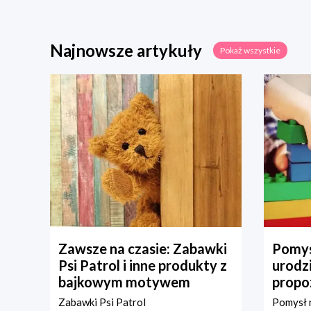
Najnowsze artykuły
Pokaż wszystkie
Zawsze na czasie: Zabawki
Pomys
Psi Patrol i inne produkty z
urodz
bajkowym motywem
propo
Zabawki Psi Patrol
Pomysł n