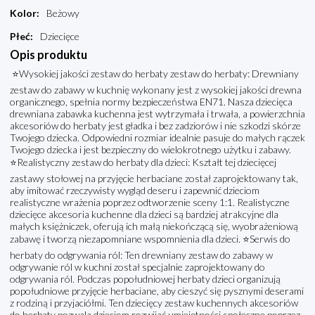
Kolor
:
Beżowy
Płeć
:
Dziecięce
Opis produktu
⭐Wysokiej jakości zestaw do herbaty zestaw do herbaty: Drewniany
zestaw do zabawy w kuchnię wykonany jest z wysokiej jakości drewna
organicznego, spełnia normy bezpieczeństwa EN71. Nasza dziecięca
drewniana zabawka kuchenna jest wytrzymała i trwała, a powierzchnia
akcesoriów do herbaty jest gładka i bez zadziorów i nie szkodzi skórze
Twojego dziecka. Odpowiedni rozmiar idealnie pasuje do małych rączek
Twojego dziecka i jest bezpieczny do wielokrotnego użytku i zabawy.
⭐Realistyczny zestaw do herbaty dla dzieci: Kształt tej dziecięcej
zastawy stołowej na przyjęcie herbaciane został zaprojektowany tak,
aby imitować rzeczywisty wygląd deseru i zapewnić dzieciom
realistyczne wrażenia poprzez odtworzenie sceny 1:1. Realistyczne
dziecięce akcesoria kuchenne dla dzieci są bardziej atrakcyjne dla
małych księżniczek, oferują ich małą niekończącą się, wyobrażeniową
zabawę i tworzą niezapomniane wspomnienia dla dzieci. ⭐Serwis do
herbaty do odgrywania ról: Ten drewniany zestaw do zabawy w
odgrywanie ról w kuchni został specjalnie zaprojektowany do
odgrywania ról. Podczas popołudniowej herbaty dzieci organizują
popołudniowe przyjęcie herbaciane, aby cieszyć się pysznymi deserami
z rodziną i przyjaciółmi. Ten dziecięcy zestaw kuchennych akcesoriów
do herbaty pozwala dzieciom rozwijać umiejętności społeczne poprzez