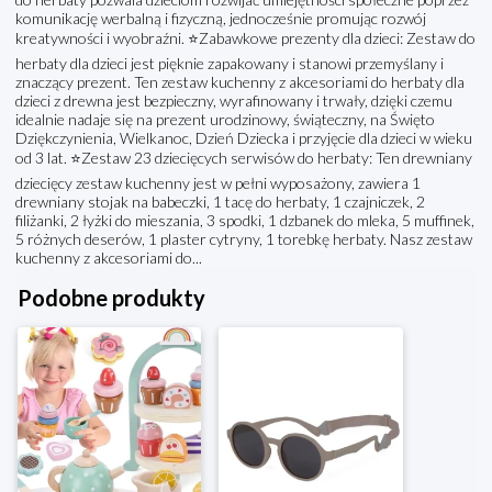
komunikację werbalną i fizyczną, jednocześnie promując rozwój
kreatywności i wyobraźni. ⭐Zabawkowe prezenty dla dzieci: Zestaw do
herbaty dla dzieci jest pięknie zapakowany i stanowi przemyślany i
znaczący prezent. Ten zestaw kuchenny z akcesoriami do herbaty dla
dzieci z drewna jest bezpieczny, wyrafinowany i trwały, dzięki czemu
idealnie nadaje się na prezent urodzinowy, świąteczny, na Święto
Dziękczynienia, Wielkanoc, Dzień Dziecka i przyjęcie dla dzieci w wieku
od 3 lat. ⭐Zestaw 23 dziecięcych serwisów do herbaty: Ten drewniany
dziecięcy zestaw kuchenny jest w pełni wyposażony, zawiera 1
drewniany stojak na babeczki, 1 tacę do herbaty, 1 czajniczek, 2
filiżanki, 2 łyżki do mieszania, 3 spodki, 1 dzbanek do mleka, 5 muffinek,
5 różnych deserów, 1 plaster cytryny, 1 torebkę herbaty. Nasz zestaw
kuchenny z akcesoriami do...
Podobne produkty