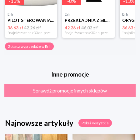
-
13
%
-
8
%
-
13
%
Erli
Erli
Erli
PILOT STEROWANIA 2.4G DO AUT AUTA NA AKUMULATOR Kontroler JR TYP 2
PRZEKŁADNIA Z SILNIKIEM 12V/20000rpm/45W Silnik Napęd do auta na akumulator
36.63 zł
42.26 zł*
42.26 zł
46.02 zł*
36.63 zł
*najniższa cena z 30 dni przed obniżką
*najniższa cena z 30 dni przed obniżką
Zobacz wyprzedaże w Erli
Inne promocje
Sprawdź promocje innych sklepów
Najnowsze artykuły
Pokaż wszystkie