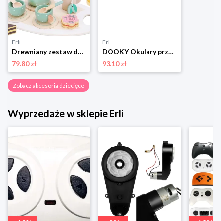
Erli
Erli
Drewniany zestaw do herbaty serwis herbaciany CE
DOOKY Okulary przeciwsłoneczne dla dzieci Fiji TAUPE 6-36 m
79.80 zł
93.10 zł
Zobacz akcesoria dziecięce
Wyprzedaże w sklepie Erli