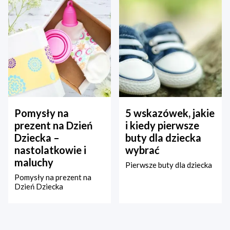
Pomysły na
5 wskazówek, jakie
prezent na Dzień
i kiedy pierwsze
Dziecka –
buty dla dziecka
nastolatkowie i
wybrać
maluchy
Pierwsze buty dla dziecka
Pomysły na prezent na
Dzień Dziecka