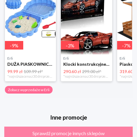
-
9
%
-
3
%
-
7
%
Erli
Erli
Erli
DUŻA PIASKOWNICA BASEN 2w1 MUSZELKA Z POKRYWĄ + ZABAWKA ŁOPATKA 2-częściowa
Klocki konstrukcyjne samochód Ferrari Daytona SP3 3778el (3778CS)
99.99 zł
109.99 zł*
290.60 zł
299.00 zł*
319.60 z
*najniższa cena z 30 dni przed obniżką
*najniższa cena z 30 dni przed obniżką
Zobacz wyprzedaże w Erli
Inne promocje
Sprawdź promocje innych sklepów