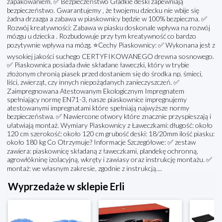
zapakowaniem. ✅ Bezpieczeństwo Gładkie deski zapewniają
bezpieczeństwo. Gwarantujemy , że twojemu dziecku nie wbije się
żadna drzazga a zabawa w piaskownicy będzie w 100% bezpieczna. ✅
Rozwój kreatywności: Zabawa w piasku doskonale wpływa na rozwój
mózgu u dziecka . Rozbudowuje przy tym kreatywność co bardzo
pozytywnie wpływa na mózg. ⭐️Cechy Piaskownicy: ✅ Wykonana jest z
wysokiej jakości suchego CERTYFIKOWANEGO drewna sosnowego.
✅ Piaskownica posiada dwie składane ławeczki, który w trybie
złożonym chronią piasek przed dostaniem się do środka np. śmieci,
liści, zwierząt, czy innych niepożądanych zanieczyszczeń. ✅
Zaimpregnowana Atestowanym Ekologicznym Impregnatem
spełniający normę EN71-3, nasze piaskownice impregnujemy
atestowanymi impregnatami które spełniają najwyższe normy
bezpieczeństwa. ✅ Nawiercone otwory które znacznie przyspieszają i
ułatwiają montaż. Wymiary Piaskownicy z Ławeczkami: długość: około
120 cm szerokość: około 120 cm grubość deski: 18/20mm ilość piasku:
około 180 kg Co Otrzymuje? Informacje Szczegółowe: ✅ zestaw
zawiera: piaskownicę składaną z ławeczkami, plandekę ochronną,
agrowłókninę izolacyjną, wkręty i zawiasy oraz instrukcję montażu. ✅
montaż: we własnym zakresie, zgodnie z instrukcją....
Wyprzedaże w sklepie Erli