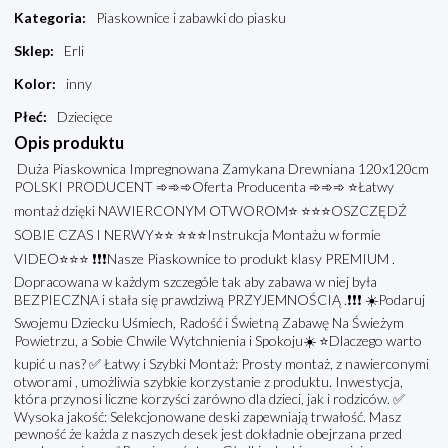
Kategoria
:
Piaskownice i zabawki do piasku
Sklep
:
Erli
Kolor
:
inny
Płeć
:
Dziecięce
Opis produktu
Duża Piaskownica Impregnowana Zamykana Drewniana 120x120cm
POLSKI PRODUCENT ➾➾➾Oferta Producenta ➾➾➾ ⭐️Łatwy
montaż dzięki NAWIERCONYM OTWOROM⭐️ ⭐️⭐️⭐️OSZCZĘDŹ
SOBIE CZAS I NERWY⭐️⭐️ ⭐️⭐️⭐️Instrukcja Montażu w formie
VIDEO⭐️⭐️⭐️ ❗️❗️❗️Nasze Piaskownice to produkt klasy PREMIUM .
Dopracowana w każdym szczególe tak aby zabawa w niej była
BEZPIECZNA i stała się prawdziwą PRZYJEMNOŚCIĄ .❗️❗️❗️ ☀️Podaruj
Swojemu Dziecku Uśmiech, Radość i Świetną Zabawę Na Świeżym
Powietrzu, a Sobie Chwile Wytchnienia i Spokoju☀️ ⭐️Dlaczego warto
kupić u nas? ✅ Łatwy i Szybki Montaż: Prosty montaż, z nawierconymi
otworami , umożliwia szybkie korzystanie z produktu. Inwestycja,
która przynosi liczne korzyści zarówno dla dzieci, jak i rodziców. ✅
Wysoka jakość: Selekcjonowane deski zapewniają trwałość. Masz
pewność że każda z naszych desek jest dokładnie obejrzana przed