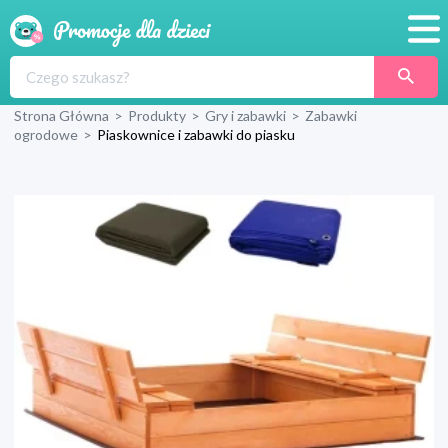
Promocje
Strona Główna
>
Produkty
>
Gry i zabawki
>
Zabawki
Produkty
ogrodowe
>
Piaskownice i zabawki do piasku
Sklepy
Blog
Wyprawka