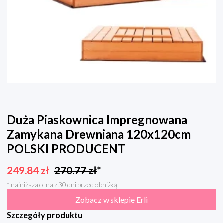
Duża Piaskownica Impregnowana
Zamykana Drewniana 120x120cm
POLSKI PRODUCENT
249.84
zł
270.77
zł
*
* najniższa cena z 30 dni przed obniżką
Zobacz w sklepie Erli
Szczegóły produktu