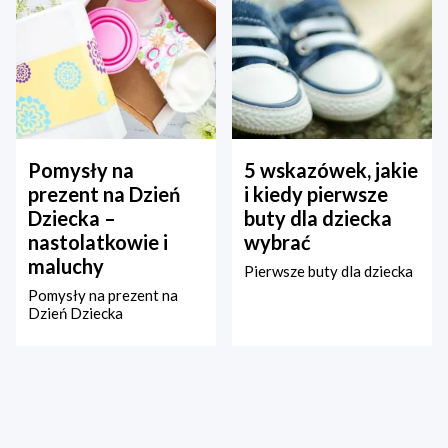
Pomysły na
5 wskazówek, jakie
prezent na Dzień
i kiedy pierwsze
Dziecka –
buty dla dziecka
nastolatkowie i
wybrać
maluchy
Pierwsze buty dla dziecka
Pomysły na prezent na
Dzień Dziecka