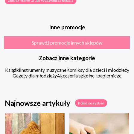
Zobacz markę Grupa Wydawnicza Relacja
Inne promocje
Sprawdź promocje innych sklepów
Zobacz inne kategorie
Książki
Instrumenty muzyczne
Komiksy dla dzieci i młodzieży
Gazety dla młodzieży
Akcesoria szkolne i papiernicze
Najnowsze artykuły
Pokaż wszystkie