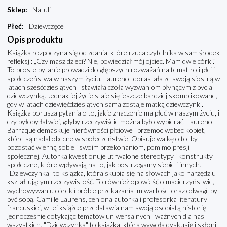
Sklep
:
Natuli
Płeć
:
Dziewczęce
Opis produktu
Książka rozpoczyna się od zdania, które rzuca czytelnika w sam środek
refleksji: „Czy masz dzieci? Nie, powiedział mój ojciec. Mam dwie córki.”
To proste pytanie prowadzi do głębszych rozważań na temat roli płci i
społeczeństwa w naszym życiu. Laurence dorastała ze swoją siostrą w
latach sześćdziesiątych i stawiała czoła wyzwaniom płynącym z bycia
dziewczynką. Jednak jej życie staje się jeszcze bardziej skomplikowane,
gdy w latach dziewięćdziesiątych sama zostaje matką dziewczynki.
Książka porusza pytania o to, jakie znaczenie ma płeć w naszym życiu, i
czy byłoby łatwiej, gdyby rzeczywiście można było wybierać. Laurence
Barraqué demaskuje nierówności płciowe i przemoc wobec kobiet,
które są nadal obecne w społeczeństwie. Opisuje walkę o to, by
pozostać wierną sobie i swoim przekonaniom, pomimo presji
społecznej. Autorka kwestionuje utrwalone stereotypy i konstrukty
społeczne, które wpływają na to, jak postrzegamy siebie i innych.
"Dziewczynka" to książka, która skupia się na słowach jako narzędziu
kształtującym rzeczywistość. To również opowieść o macierzyństwie,
wychowywaniu córek i próbie przekazania im wartości oraz odwagi, by
być sobą. Camille Laurens, ceniona autorka i profesorka literatury
francuskiej, w tej książce przedstawia nam swoją osobistą historię,
jednocześnie dotykając tematów uniwersalnych i ważnych dla nas
wszystkich. "Dziewczynka" to książka, która wywoła dyskusję i skłoni