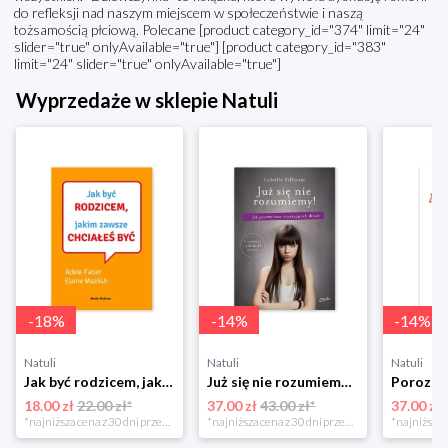
do refleksji nad naszym miejscem w społeczeństwie i naszą
tożsamością płciową. Polecane [product category_id="374" limit="24"
slider="true" onlyAvailable="true"] [product category_id="383"
limit="24" slider="true" onlyAvailable="true"]
Wyprzedaże w sklepie Natuli
-
18
%
-
14
%
-
14
%
Natuli
Natuli
Natuli
Jak być rodzicem, jakim zawsze chciałeś być Media rodzina
Już się nie rozumiemy! Jak przeżyć czas trzaskających drzwi Esprit
18.00 zł
22.00 zł*
37.00 zł
43.00 zł*
37.00 zł
*najniższa cena z 30 dni przed obniżką
*najniższa cena z 30 dni przed obniżką