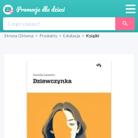
Promocje
Strona Główna
>
Produkty
>
Edukacja
>
Książki
Produkty
Sklepy
Blog
Wyprawka