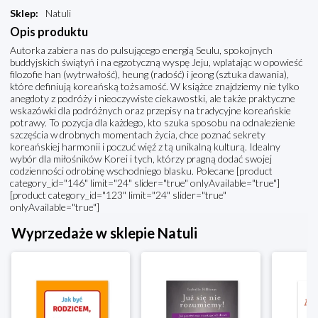
Sklep
:
Natuli
Opis produktu
Autorka zabiera nas do pulsującego energią Seulu, spokojnych
buddyjskich świątyń i na egzotyczną wyspę Jeju, wplatając w opowieść
filozofie han (wytrwałość), heung (radość) i jeong (sztuka dawania),
które definiują koreańską tożsamość. W książce znajdziemy nie tylko
anegdoty z podróży i nieoczywiste ciekawostki, ale także praktyczne
wskazówki dla podróżnych oraz przepisy na tradycyjne koreańskie
potrawy. To pozycja dla każdego, kto szuka sposobu na odnalezienie
szczęścia w drobnych momentach życia, chce poznać sekrety
koreańskiej harmonii i poczuć więź z tą unikalną kulturą. Idealny
wybór dla miłośników Korei i tych, którzy pragną dodać swojej
codzienności odrobinę wschodniego blasku. Polecane [product
category_id="146" limit="24" slider="true" onlyAvailable="true"]
[product category_id="123" limit="24" slider="true"
onlyAvailable="true"]
Wyprzedaże w sklepie Natuli