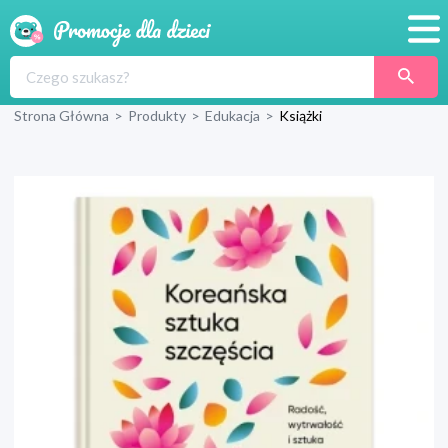
Promocje
Strona Główna
>
Produkty
>
Edukacja
>
Książki
Produkty
Sklepy
Blog
Wyprawka