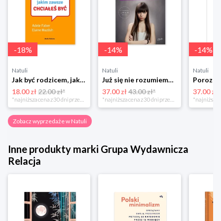
-
18
%
-
14
%
-
14
%
Natuli
Natuli
Natuli
Jak być rodzicem, jakim zawsze chciałeś być Media rodzina
Już się nie rozumiemy! Jak przeżyć czas trzaskających drzwi Esprit
18.00 zł
22.00 zł*
37.00 zł
43.00 zł*
37.00 zł
*najniższa cena z 30 dni przed obniżką
*najniższa cena z 30 dni przed obniżką
Zobacz wyprzedaże w Natuli
Inne produkty marki Grupa Wydawnicza
Relacja