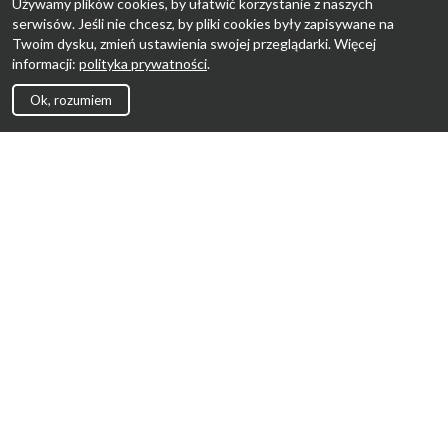
Używamy plików cookies, by ułatwić korzystanie z naszych
serwisów. Jeśli nie chcesz, by pliki cookies były zapisywane na
Twoim dysku, zmień ustawienia swojej przeglądarki. Więcej
informacji:
polityka prywatności
.
Ok, rozumiem
Strona Główna
Promocje