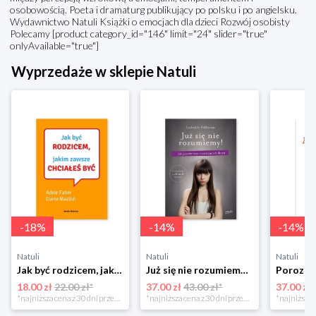
osobowością. Poeta i dramaturg publikujący po polsku i po angielsku.
Wydawnictwo Natuli Książki o emocjach dla dzieci Rozwój osobisty
Polecamy [product category_id="146" limit="24" slider="true"
onlyAvailable="true"]
Wyprzedaże w sklepie Natuli
-
18
%
-
14
%
-
14
%
Natuli
Natuli
Natuli
Jak być rodzicem, jakim zawsze chciałeś być Media rodzina
Już się nie rozumiemy! Jak przeżyć czas trzaskających drzwi Esprit
18.00 zł
22.00 zł*
37.00 zł
43.00 zł*
37.00 zł
*najniższa cena z 30 dni przed obniżką
*najniższa cena z 30 dni przed obniżką