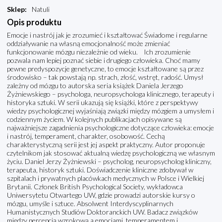
Sklep
:
Natuli
Opis produktu
Emocje i nastrój jak je zrozumieć i kształtować Świadome i regularne
oddziaływanie na własną emocjonalność może zmieniać
funkcjonowanie mózgu niezależnie od wieku. Ich zrozumienie
pozwala nam lepiej poznać siebie i drugiego człowieka. Choć mamy
pewne predyspozycje genetyczne, to emocje kształtowane są przez
środowisko – tak powstają np. strach, złość, wstręt, radość. Umysł
zależny od mózgu to autorska seria książek Daniela Jerzego
Żyżniewskiego – psychologa, neuropsychologa klinicznego, terapeuty i
historyka sztuki. W serii ukazują się książki, które z perspektywy
wiedzy psychologicznej wyjaśniają związki między mózgiem a umysłem i
codziennym życiem. W kolejnych publikacjach opisywane są
najważniejsze zagadnienia psychologiczne dotyczące człowieka: emocje
i nastrój, temperament, charakter, osobowość. Cechą
charakterystyczną serii jest jej aspekt praktyczny. Autor proponuje
czytelnikom jak stosować aktualną wiedzę psychologiczną we własnym
życiu. Daniel Jerzy Żyżniewski – psycholog, neuropsycholog kliniczny,
terapeuta, historyk sztuki. Doświadczenie kliniczne zdobywał w
szpitalach i prywatnych placówkach medycznych w Polsce i Wielkiej
Brytanii. Członek British Psychological Society, wykładowca
Uniwersytetu Otwartego UW, gdzie prowadzi autorskie kursy o
mózgu, umyśle i sztuce. Absolwent Interdyscyplinarnych
Humanistycznych Studiów Doktoranckich UW. Badacz związków
między percepcją wzrokową a emocjami, temperamentem i