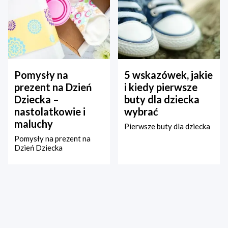
Pomysły na
5 wskazówek, jakie
prezent na Dzień
i kiedy pierwsze
Dziecka –
buty dla dziecka
nastolatkowie i
wybrać
maluchy
Pierwsze buty dla dziecka
Pomysły na prezent na
Dzień Dziecka