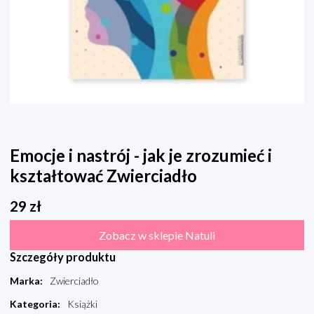
Emocje i nastrój - jak je zrozumieć i
kształtować Zwierciadło
29
zł
Zobacz w sklepie Natuli
Szczegóły produktu
Marka
:
Zwierciadło
Kategoria
:
Książki