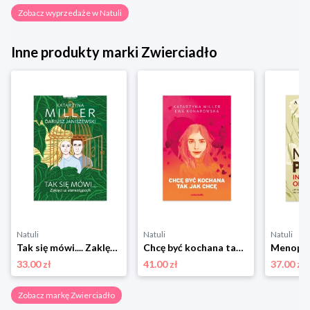
Zobacz wyprzedaże w Natuli
Inne produkty marki Zwierciadło
Natuli
Natuli
Natuli
Tak się mówi.... Zaklęci w stereotypach Zwierciadło
Chcę być kochana tak jak chcę Zwierciadło
33.00 zł
41.00 zł
37.00 zł
Zobacz markę Zwierciadło