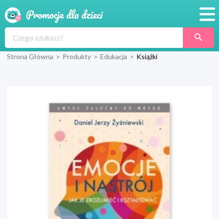
Promocje
Strona Główna
>
Produkty
>
Edukacja
>
Książki
Produkty
Sklepy
Blog
Wyprawka