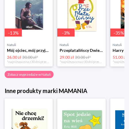
-
13
%
-
3
%
-
35
%
Natuli
Natuli
Natuli
Mój ojciec, mój przyjaciel Element
Przeplatalińscy Dwie siostry
26.00 zł
30.00 zł*
29.00 zł
30.00 zł*
51.00 zł
*najniższa cena z 30 dni przed obniżką
*najniższa cena z 30 dni przed obniżką
Zobacz wyprzedaże w Natuli
Inne produkty marki MAMANIA