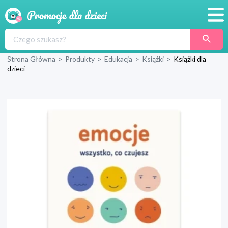
Promocje
Strona Główna
>
Produkty
>
Edukacja
>
Książki
>
Książki dla
Produkty
dzieci
Sklepy
Blog
Wyprawka