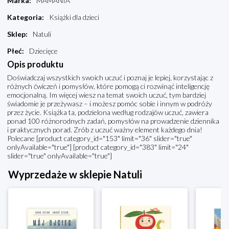
Marka
:
MAMANIA
Kategoria
:
Książki dla dzieci
Sklep
:
Natuli
Płeć
:
Dziecięce
Opis produktu
Doświadczaj wszystkich swoich uczuć i poznaj je lepiej, korzystając z
różnych ćwiczeń i pomysłów, które pomogą ci rozwinąć inteligencję
emocjonalną. Im więcej wiesz na temat swoich uczuć, tym bardziej
świadomie je przeżywasz – i możesz pomóc sobie i innym w podróży
przez życie. Książka ta, podzielona według rodzajów uczuć, zawiera
ponad 100 różnorodnych zadań, pomysłów na prowadzenie dziennika
i praktycznych porad. Zrób z uczuć ważny element każdego dnia!
Polecane [product category_id="153" limit="36" slider="true"
onlyAvailable="true"] [product category_id="383" limit="24"
slider="true" onlyAvailable="true"]
Wyprzedaże w sklepie Natuli