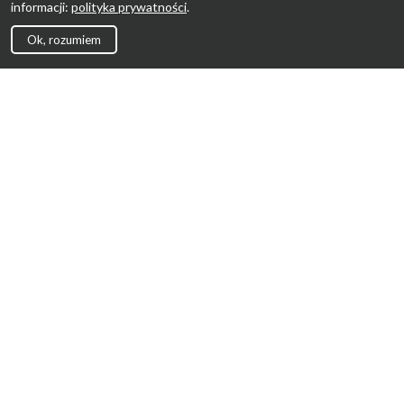
informacji:
polityka prywatności
.
Ok, rozumiem
Strona Główna
Promocje
Sklepy