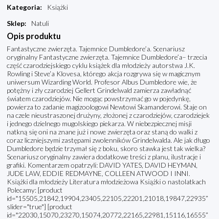
Kategoria
:
Książki
Sklep
:
Natuli
Opis produktu
Fantastyczne zwierzęta. Tajemnice Dumbledore’a. Scenariusz
oryginalny Fantastyczne zwierzęta. Tajemnice Dumbledore’a– trzecia
część czarodziejskiego cyklu książek dla młodzieży autorstwa J.K.
Rowling i Steve’a Klovesa, którego akcja rozgrywa się w magicznym
uniwersum Wizarding World. Profesor Albus Dumbledore wie, że
potężny i zły czarodziej Gellert Grindelwald zamierza zawładnąć
światem czarodziejów. Nie mogąc powstrzymać go w pojedynkę,
powierza to zadanie magizoologowi Newtowi Skamanderowi. Staje on
na czele nieustraszonej drużyny, złożonej z czarodziejów, czarodziejek
i jednego dzielnego mugolskiego piekarza. W niebezpiecznej misji
natkną się oni na znane już i nowe zwierzęta oraz staną do walki z
coraz liczniejszymi zastępami zwolenników Grindelwalda. Ale jak długo
Dumbledore będzie trzymał się z boku, skoro stawka jest tak wielka?
Scenariusz oryginalny zawiera dodatkowe treści z planu, ilustracje i
grafiki. Komentarzem opatrzyli: DAVID YATES, DAVID HEYMAN,
JUDE LAW, EDDIE REDMAYNE, COLLEEN ATWOOD I INNI.
Książki dla młodzieży Literatura młodzieżowa Książki o nastolatkach
Polecamy: [product
id="15505,21842,19904,23405,22105,22201,21018,19847,22935”
slider="true"] [product
id="22030,15070,23270,15074,20772,22165,22981,15116,16555”