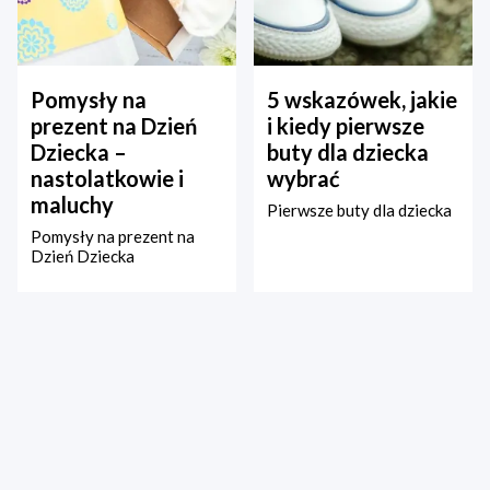
Pomysły na
5 wskazówek, jakie
prezent na Dzień
i kiedy pierwsze
Dziecka –
buty dla dziecka
nastolatkowie i
wybrać
maluchy
Pierwsze buty dla dziecka
Pomysły na prezent na
Dzień Dziecka