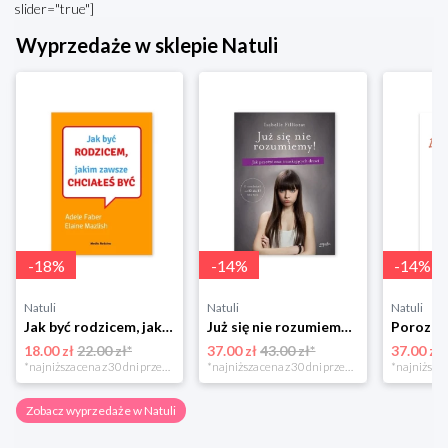
slider="true"]
Wyprzedaże w sklepie Natuli
-
18
%
-
14
%
-
14
%
Natuli
Natuli
Natuli
Jak być rodzicem, jakim zawsze chciałeś być Media rodzina
Już się nie rozumiemy! Jak przeżyć czas trzaskających drzwi Esprit
18.00 zł
22.00 zł*
37.00 zł
43.00 zł*
37.00 zł
*najniższa cena z 30 dni przed obniżką
*najniższa cena z 30 dni przed obniżką
Zobacz wyprzedaże w Natuli