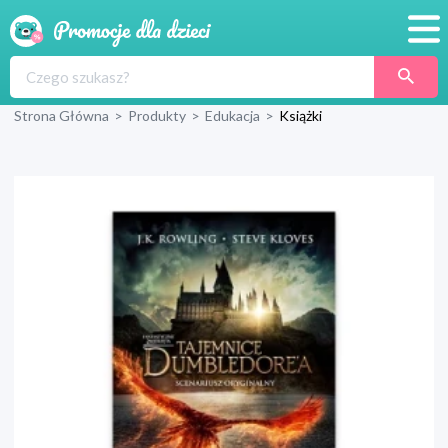
Promocje
Strona Główna
>
Produkty
>
Edukacja
>
Książki
Produkty
Sklepy
Blog
Wyprawka